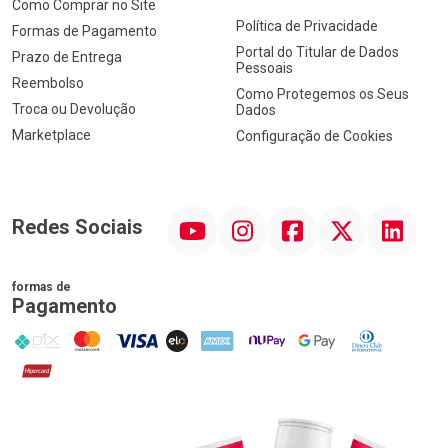
Como Comprar no Site
Política de Privacidade
Formas de Pagamento
Portal do Titular de Dados
Prazo de Entrega
Pessoais
Reembolso
Como Protegemos os Seus
Troca ou Devolução
Dados
Marketplace
Configuração de Cookies
YouTube
Instagram
Facebook
Twitter
Linkedin
Redes Sociais
formas de
Pagamento
PIX
MasterCard
VISA
ELO
AMEX
NuPay
Google Pay
Diners Club
Hipercard
Promoção em Destaque