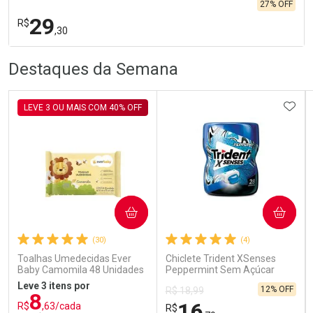
27% OFF
29
R$
,30
R
R
FECHA
FECHA
Destaques da Semana
Laboratório
Por Menos
ADIC
LEVE 3 OU MAIS COM 40% OFF
Ativar Desconto
COMPRAR
COMPRAR
(30)
(4)
Comprar sem Desconto
Comprar sem Desconto
Por R$ 29,30/cada
Por R$ 29,30/cada
Toalhas Umedecidas Ever
Chiclete Trident XSenses
Baby Camomila 48 Unidades
Peppermint Sem Açúcar
Garrafa 54g
Leve 3 itens por
12% OFF
R$ 18,99
8
16
R$
,63/cada
R$