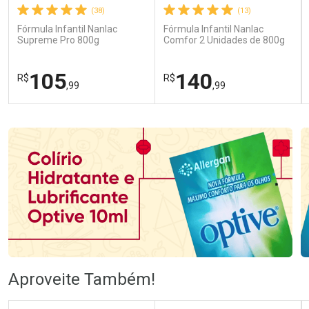
(38)
(13)
Fórmula Infantil Nanlac
Fórmula Infantil Nanlac
Supreme Pro 800g
Comfor 2 Unidades de 800g
105
140
R$
R$
,99
,99
FECHAR
FECHAR
FEC
FEC
Laboratório
Laboratório
Por Menos
Por Menos
Ativar Desconto
Ativar Desconto
Aproveite Também!