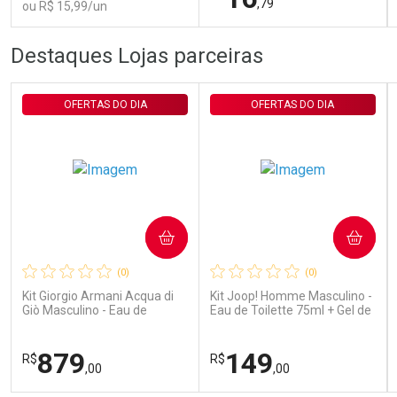
,79
ou R$ 15,99/un
FECHAR
FECHAR
FEC
FEC
Destaques Lojas parceiras
Laboratório
Laboratório
Por Menos
Por Menos
OFERTAS DO DIA
OFERTAS DO DIA
COMPRAR
COMPRAR
Ativar Desconto
Ativar Desconto
(0)
(0)
Comprar sem Desconto
Comprar sem Desconto
Comprar sem Desconto
Comprar sem Desconto
Kit Giorgio Armani Acqua di
Kit Joop! Homme Masculino -
Por R$ 15,99/cada
Por R$ 16,79/cada
Por R$ 15,99/cada
Por R$ 16,79/cada
Giò Masculino - Eau de
Eau de Toilette 75ml + Gel de
Toilette 100ml + Gel de
Banho 75ml
Banho 75ml
879
149
R$
R$
,00
,00