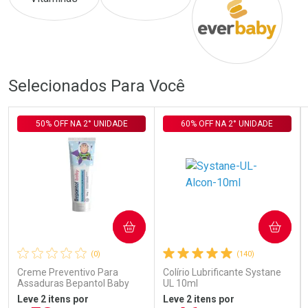
Comprar sem Desconto
Comprar sem Desconto
Comprar sem Desconto
Comprar sem Desconto
Por R$ 74,00/cada
Por R$ 566,00/cada
Por R$ 74,00/cada
Por R$ 566,00/cada
Selecionados Para Você
50% OFF NA 2° UNIDADE
60% OFF NA 2° UNIDADE
COMPRAR
COMPRAR
(0)
(140)
Creme Preventivo Para
Colírio Lubrificante Systane
Assaduras Bepantol Baby
UL 10ml
Toy Story Personagens
Leve 2 itens por
Leve 2 itens por
Sortidos 120g