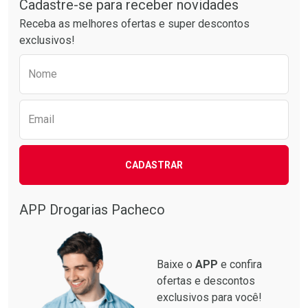
Por Menos
Por Menos
Cadastre-se para receber novidades
Receba as melhores ofertas e super descontos
exclusivos!
Preencha o formulário abaixo para receber 
Nome
Email
Ativar Desconto
Ativar Desconto
CADASTRAR
Comprar sem Desconto
Comprar sem Desconto
Comprar sem Desconto
Comprar sem Desconto
Por R$ 87,99/cada
Por R$ 137,94/cada
Por R$ 87,99/cada
Por R$ 137,94/cada
APP Drogarias Pacheco
Baixe o
APP
e confira
ofertas e descontos
exclusivos para você!