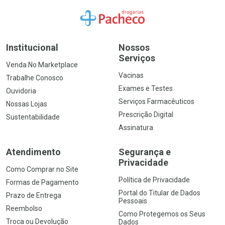
Ir para a Home
Institucional
Nossos
Serviços
Venda No Marketplace
Vacinas
Trabalhe Conosco
Exames e Testes
Ouvidoria
Serviços Farmacêuticos
Nossas Lojas
Prescrição Digital
Sustentabilidade
Assinatura
Atendimento
Segurança e
Privacidade
Como Comprar no Site
Política de Privacidade
Formas de Pagamento
Portal do Titular de Dados
Prazo de Entrega
Pessoais
Reembolso
Como Protegemos os Seus
Troca ou Devolução
Dados