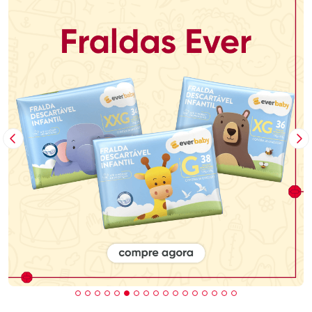
Imagem Anterior
Pr