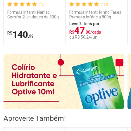
(13)
(155)
Fórmula Infantil Nanlac
Fórmula Infantil Ninho Fases
Comfor 2 Unidades de 800g
Primeira Infância 800g
Leve 2 itens por
47
140
R$
,80/cada
R$
,99
ou R$ 56,24/un
FECHAR
FECHAR
FEC
FEC
Laboratório
Laboratório
Por Menos
Por Menos
Ativar Desconto
Ativar Desconto
Aproveite Também!