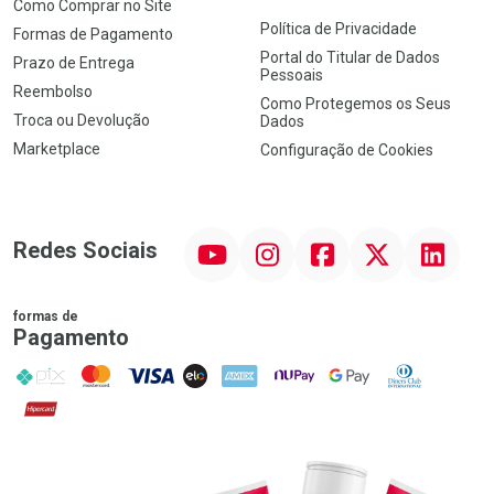
Como Comprar no Site
Política de Privacidade
Formas de Pagamento
Portal do Titular de Dados
Prazo de Entrega
Pessoais
Reembolso
Como Protegemos os Seus
Troca ou Devolução
Dados
Marketplace
Configuração de Cookies
YouTube
Instagram
Facebook
Twitter
Linkedin
Redes Sociais
formas de
Pagamento
PIX
MasterCard
VISA
ELO
AMEX
NuPay
Google Pay
Diners Club
Hipercard
Promoção em Destaque