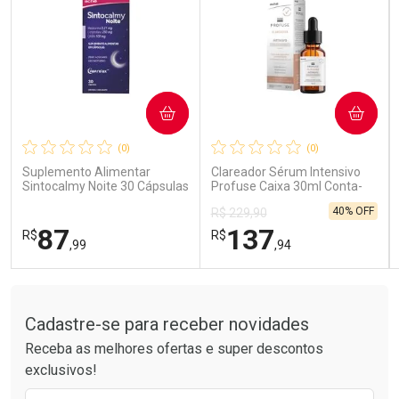
COMPRAR
COMPRAR
Ativar Desconto
Ativar Desconto
(0)
(0)
Comprar sem Desconto
Comprar sem Desconto
Comprar sem Desconto
Comprar sem Desconto
Suplemento Alimentar
Clareador Sérum Intensivo
Por R$ 26,99/cada
Por R$ 59,58/cada
Por R$ 26,99/cada
Por R$ 59,58/cada
Sintocalmy Noite 30 Cápsulas
Profuse Caixa 30ml Conta-
Gotas
40% OFF
R$ 229,90
87
137
R$
R$
,99
,94
Tudo sobre a Drogarias Pacheco
FECHAR
FECHAR
FEC
FEC
Laboratório
Laboratório
Por Menos
Por Menos
Cadastre-se para receber novidades
Receba as melhores ofertas e super descontos
exclusivos!