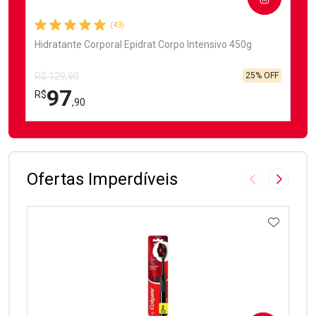
(43)
Hidratante Corporal Epidrat Corpo Intensivo 450g
25% OFF
R$ 129,90
97
R$
,90
FECHAR
FECHAR
Laboratório
Por Menos
Ofertas Imperdíveis
Imagem Anter
Próxima
ADICIO
Ativar Desconto