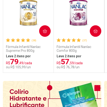
COMPRAR
COMPRAR
(38)
(37)
Fórmula Infantil Nanlac
Fórmula Infantil Nanlac
Supreme Pro 800g
Comfor 800g
Leve 2 itens por
Leve 2 itens por
79
57
R$
,49/cada
R$
,59/cada
ou R$ 105,99/un
ou R$ 76,78/un
FECHAR
FECHAR
FEC
FEC
Laboratório
Laboratório
Por Menos
Por Menos