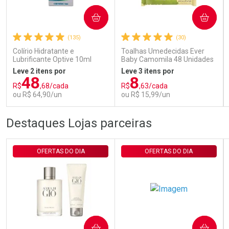
COMPRAR
COMPRAR
Comprar sem Desconto
Comprar sem Desconto
Por R$ 29,30/cada
Por R$ 29,30/cada
(135)
(30)
Colírio Hidratante e
Toalhas Umedecidas Ever
Lubrificante Optive 10ml
Baby Camomila 48 Unidades
Leve 2 itens por
Leve 3 itens por
48
8
R$
,68/cada
R$
,63/cada
ou R$ 64,90/un
ou R$ 15,99/un
FECHAR
FECHAR
FEC
FEC
Destaques Lojas parceiras
Laboratório
Laboratório
Por Menos
Por Menos
OFERTAS DO DIA
OFERTAS DO DIA
COMPRAR
COMPRAR