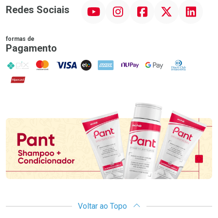
YouTube
Instagram
Facebook
Twitter
Linkedin
Redes Sociais
formas de
Pagamento
PIX
MasterCard
VISA
ELO
AMEX
NuPay
Google Pay
Diners Club
Hipercard
Promoção em Destaque
Voltar ao Topo