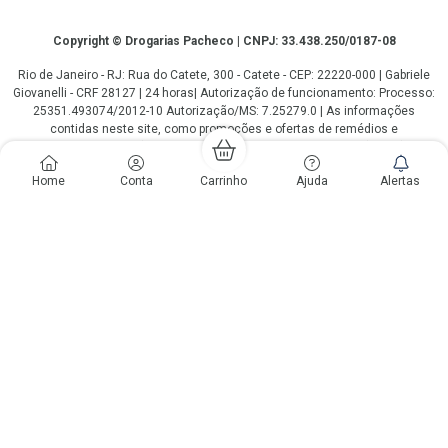
Copyright
Copyright © Drogarias Pacheco | CNPJ: 33.438.250/0187-08
Rio de Janeiro - RJ: Rua do Catete, 300 - Catete - CEP: 22220-000 | Gabriele
Giovanelli - CRF 28127 | 24 horas| Autorização de funcionamento: Processo:
25351.493074/2012-10 Autorização/MS: 7.25279.0 | As informações
contidas neste site, como promoções e ofertas de remédios e
medicamentos, não devem ser usadas para automedicação e não
substituem, em hipótese alguma, a medicação prescrita pelo profissional da
Home
Conta
Carrinho
Ajuda
Alertas
área médica. Somente o médico está em condições de diagnosticar
qualquer problema de saúde e prescrever o tratamento adequado. Os
preços e as promoções são válidos apenas para compras via internet. As
fotos contidas em nosso site são meramente ilustrativas. *Preços e
disponibilidade sujeitos a alterações no decorrer do dia. Antibióticos e
antimicrobianos vendas apenas em lojas físicas ou televendas. Portaria nº
344 - 01/02/1999 - Ministério da Saúde. Horário de funcionamento Central
de Vendas e Atendimento ao Cliente 4020 4404 ou 0800 282 10 10 de
domingo a domingo das 08h00 às 20h00.
LGPD Aceite os Cookies