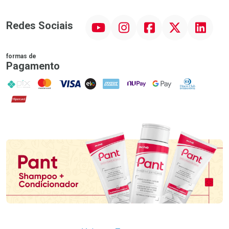
YouTube
Instagram
Facebook
Twitter
Linkedin
Redes Sociais
formas de
Pagamento
PIX
MasterCard
VISA
ELO
AMEX
NuPay
Google Pay
Diners Club
Hipercard
Promoção em Destaque