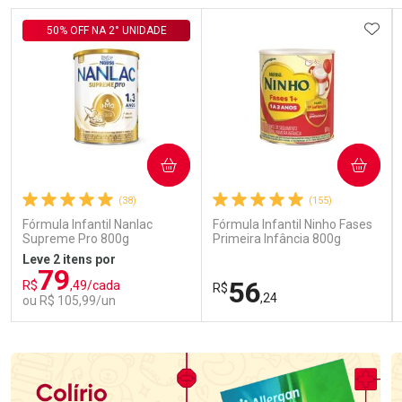
ADIC
50% OFF NA 2° UNIDADE
COMPRAR
COMPRAR
(38)
(155)
Fórmula Infantil Nanlac
Fórmula Infantil Ninho Fases
Supreme Pro 800g
Primeira Infância 800g
Leve 2 itens por
79
56
R$
,49/cada
R$
,24
ou R$ 105,99/un
FECHAR
FECHAR
FEC
FEC
Laboratório
Laboratório
Por Menos
Por Menos