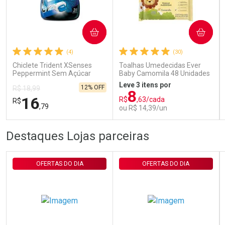
Ativar Desconto
COMPRAR
COMPRAR
(4)
(30)
Comprar sem Desconto
Comprar sem Desconto
Por R$ 29,30/cada
Por R$ 29,30/cada
Chiclete Trident XSenses
Toalhas Umedecidas Ever
Peppermint Sem Açúcar
Baby Camomila 48 Unidades
Garrafa 54g
Leve 3 itens por
12% OFF
R$ 18,99
8
16
R$
,63/cada
R$
,79
ou R$ 14,39/un
FECHAR
FECHAR
FEC
FEC
Destaques Lojas parceiras
Laboratório
Laboratório
Por Menos
Por Menos
OFERTAS DO DIA
OFERTAS DO DIA