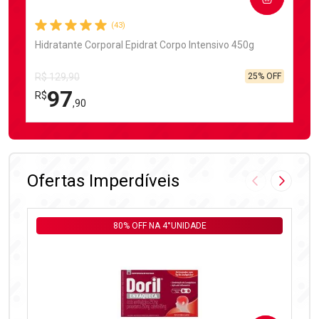
(43)
Hidratante Corporal Epidrat Corpo Intensivo 450g
25% OFF
R$ 129,90
97
R$
,90
FECHAR
FECHAR
Laboratório
Por Menos
Ofertas Imperdíveis
Imagem Anter
Próxima
80% OFF NA 4°UNIDADE
Ativar Desconto