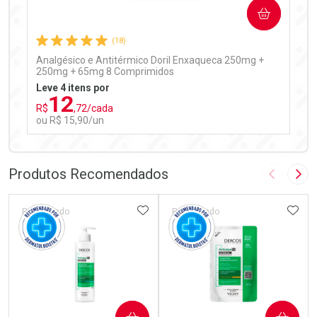
COMPRAR
Comprar sem Desconto
Comprar sem Desconto
Por R$ 97,90/cada
Por R$ 97,90/cada
(18)
Analgésico e Antitérmico Doril Enxaqueca 250mg +
250mg + 65mg 8 Comprimidos
Leve 4 itens por
12
R$
,72/cada
ou R$ 15,90/un
FECHAR
FECHAR
Laboratório
Por Menos
Produtos Recomendados
Imagem A
Pró
ADICIONAR AOS FAVORITOS
ADIC
Patrocinado
Patrocinado
Ativar Desconto