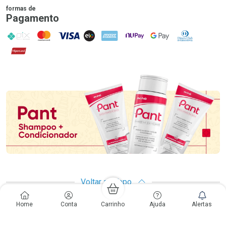
formas de
Pagamento
PIX
MasterCard
VISA
ELO
AMEX
NuPay
Google Pay
Diners Club
Hipercard
Promoção em Destaque
Voltar ao Topo
Home
Conta
Carrinho
Ajuda
Alertas
Copyright
Copyright © Drogarias Pacheco | CNPJ: 33.438.250/0187-08