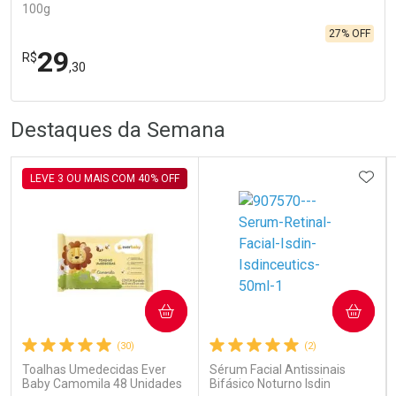
100g
27% OFF
29
R$
,30
R
R
FECHA
FECHA
Destaques da Semana
Laboratório
Por Menos
ADIC
LEVE 3 OU MAIS COM 40% OFF
Ativar Desconto
COMPRAR
COMPRAR
(30)
(2)
Comprar sem Desconto
Comprar sem Desconto
Toalhas Umedecidas Ever
Sérum Facial Antissinais
Por R$ 29,30/cada
Por R$ 29,30/cada
Baby Camomila 48 Unidades
Bifásico Noturno Isdin