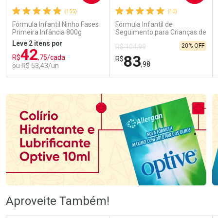
(155)
(10)
Fórmula Infantil Ninho Fases
Fórmula Infantil de
Primeira Infância 800g
Seguimento para Crianças de
Primeira Infância Nestonutri
Leve 2 itens por
20% OFF
R$ 104,99
2 Unidades de 800g cada
42
83
R$
,75/cada
R$
,98
ou R$ 53,43/un
FECHAR
FECHAR
FEC
FEC
Laboratório
Laboratório
Por Menos
Por Menos
Ativar Desconto
Ativar Desconto
Aproveite Também!