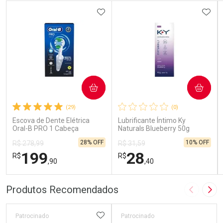
ADICIONAR AOS FAVORITOS
ADIC
COMPRAR
COMPRAR
(29)
(0)
Escova de Dente Elétrica
Lubrificante Íntimo Ky
Oral-B PRO 1 Cabeça
Naturals Blueberry 50g
Redonda Recarregável 1
28% OFF
10% OFF
R$ 278,99
R$ 31,59
Unidade
199
28
R$
R$
,90
,40
FECHAR
FECHAR
FEC
FEC
Produtos Recomendados
Imagem A
Pró
Laboratório
Laboratório
Por Menos
Por Menos
ADICIONAR AOS FAVORITOS
Patrocinado
Patrocinado