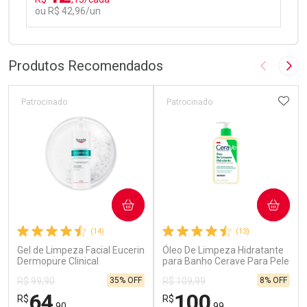
ou R$ 42,96/un
FECHAR
FECHAR
Laboratório
Por Menos
Produtos Recomendados
Imagem A
Pró
ADIC
Patrocinado
Patrocinado
Ativar Desconto
COMPRAR
COMPRAR
Comprar sem Desconto
Comprar sem Desconto
(14)
(13)
Por R$ 42,96/cada
Por R$ 42,96/cada
Gel de Limpeza Facial Eucerin
Óleo De Limpeza Hidratante
Dermopure Clinical
para Banho Cerave Para Pele
Concentrado 400g
Normal a Seca 236ml
35% OFF
8% OFF
R$ 99,90
R$ 109,99
64
100
R$
R$
,90
,99