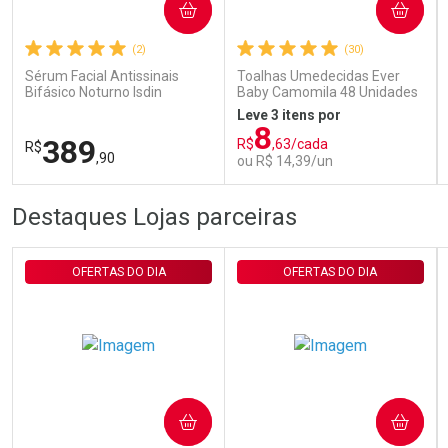
COMPRAR
COMPRAR
(2)
(30)
Comprar sem Desconto
Comprar sem Desconto
Por R$ 29,30/cada
Por R$ 29,30/cada
Sérum Facial Antissinais
Toalhas Umedecidas Ever
Bifásico Noturno Isdin
Baby Camomila 48 Unidades
Isdinceutics Retinal com
Leve 3 itens por
Retinaldeído 50ml
8
389
R$
,63/cada
R$
,90
ou R$ 14,39/un
FECHAR
FECHAR
FEC
FEC
Destaques Lojas parceiras
Laboratório
Laboratório
Por Menos
Por Menos
OFERTAS DO DIA
OFERTAS DO DIA
COMPRAR
COMPRAR
Ativar Desconto
Ativar Desconto