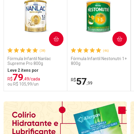
COMPRAR
COMPRAR
(38)
(46)
Fórmula Infantil Nanlac
Fórmula Infantil Nestonutri 1+
Supreme Pro 800g
800g
Leve 2 itens por
79
57
R$
,49/cada
R$
,99
ou R$ 105,99/un
FECHAR
FECHAR
FEC
FEC
Laboratório
Laboratório
Por Menos
Por Menos