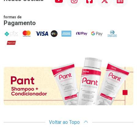
formas de
Pagamento
PIX
MasterCard
VISA
ELO
AMEX
NuPay
Google Pay
Diners Club
Hipercard
Promoção em Destaque
Voltar ao Topo