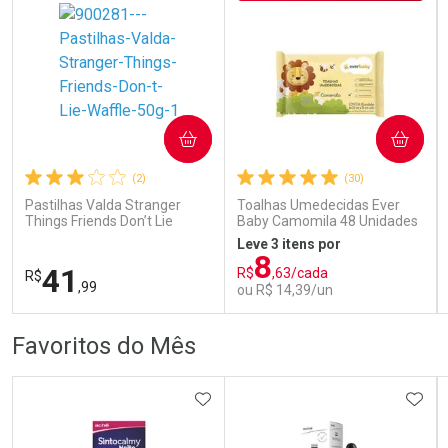
COMPRAR
COMPRAR
Ativar Desconto
Ativar Desconto
(2)
(30)
Comprar sem Desconto
Comprar sem Desconto
Comprar sem Desconto
Comprar sem Desconto
Pastilhas Valda Stranger
Toalhas Umedecidas Ever
Por R$ 69,59/cada
Por R$ 69,59/cada
Por R$ 69,59/cada
Por R$ 69,59/cada
Things Friends Don’t Lie
Baby Camomila 48 Unidades
Waffle 50g
Leve 3 itens por
8
41
R$
,63/cada
R$
,99
ou R$ 14,39/un
FECHAR
FECHAR
FEC
FEC
Favoritos do Mês
Laboratório
Laboratório
Por Menos
Por Menos
ADICIONAR AOS FAVORITOS
ADIC