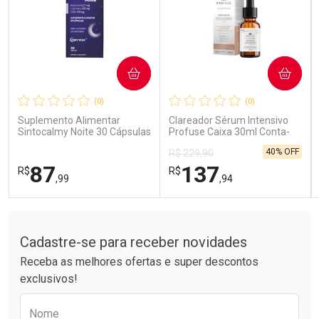
COMPRAR
COMPRAR
Ativar Desconto
Ativar Desconto
(0)
(0)
Comprar sem Desconto
Comprar sem Desconto
Comprar sem Desconto
Comprar sem Desconto
Suplemento Alimentar
Clareador Sérum Intensivo
Por R$ 41,99/cada
Por R$ 14,39/cada
Por R$ 41,99/cada
Por R$ 14,39/cada
Sintocalmy Noite 30 Cápsulas
Profuse Caixa 30ml Conta-
Gotas
40% OFF
R$ 229,90
87
137
R$
R$
,99
,94
Tudo sobre a Drogarias Pacheco
FECHAR
FECHAR
FEC
FEC
Laboratório
Laboratório
Por Menos
Por Menos
Cadastre-se para receber novidades
Receba as melhores ofertas e super descontos
exclusivos!
Preencha o formulário abaixo para receber 
Nome