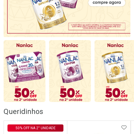
Queridinhos
ADIC
50% OFF NA 2° UNIDADE