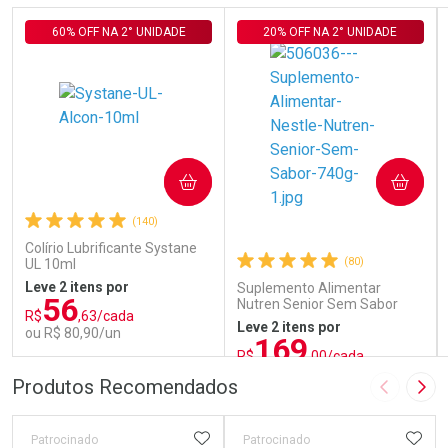
60% OFF NA 2° UNIDADE
20% OFF NA 2° UNIDADE
COMPRAR
COMPRAR
(140)
Colírio Lubrificante Systane
(80)
UL 10ml
Leve 2 itens por
Suplemento Alimentar
56
Nutren Senior Sem Sabor
R$
,63/cada
740g
Leve 2 itens por
ou R$ 80,90/un
169
R$
,00/cada
ou R$ 187,77/un
FECHAR
FECHAR
FEC
FEC
Produtos Recomendados
Imagem A
Pró
Laboratório
Laboratório
Por Menos
Por Menos
ADICIONAR AOS FAVORITOS
ADIC
Patrocinado
Patrocinado