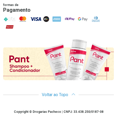
formas de
Pagamento
PIX
MasterCard
VISA
ELO
AMEX
NuPay
Google Pay
Diners Club
Hipercard
Promoção em Destaque
Voltar ao Topo
Copyright
Copyright © Drogarias Pacheco | CNPJ: 33.438.250/0187-08