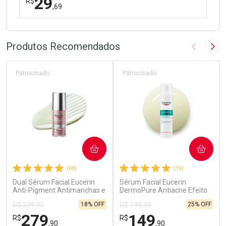
29
R$
,69
FECHAR
FECHAR
Laboratório
Por Menos
Produtos Recomendados
Imagem A
Pró
Patrocinado
Patrocinado
Ativar Desconto
COMPRAR
COMPRAR
Comprar sem Desconto
Comprar sem Desconto
(60)
(16)
Por R$ 29,69/cada
Por R$ 29,69/cada
Dual Sérum Facial Eucerin
Sérum Facial Eucerin
Anti-Pigment Antimanchas e
DermoPure Antiacne Efeito
Anti-idade 30ml
Triplo 40ml
18% OFF
25% OFF
R$ 339,90
R$ 199,99
279
149
R$
R$
,90
,90