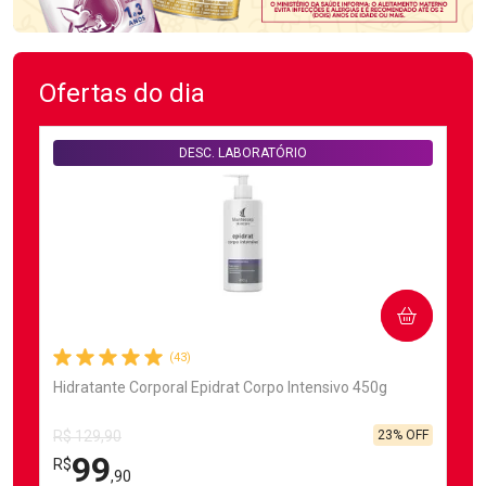
Ofertas do dia
DESC. LABORATÓRIO
COMPRAR
(43)
Hidratante Corporal Epidrat Corpo Intensivo 450g
23% OFF
R$ 129,90
99
R$
,90