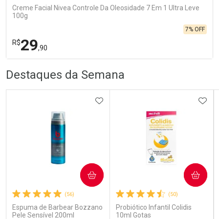
Creme Facial Nivea Controle Da Oleosidade 7 Em 1 Ultra Leve
100g
7% OFF
29
R$
,90
R
R
FECHA
FECHA
Destaques da Semana
Laboratório
Por Menos
ADICIONAR AOS FAVORITOS
ADIC
Ativar Desconto
COMPRAR
COMPRAR
(56)
(50)
Comprar sem Desconto
Comprar sem Desconto
Por R$ 29,90/cada
Por R$ 29,90/cada
Espuma de Barbear Bozzano
Probiótico Infantil Colidis
Pele Sensível 200ml
10ml Gotas