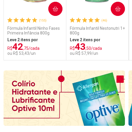
COMPRAR
COMPRAR
(155)
(46)
Fórmula Infantil Ninho Fases
Fórmula Infantil Nestonutri 1+
Primeira Infância 800g
800g
Leve 2 itens por
Leve 2 itens por
42
43
R$
,75/cada
R$
,50/cada
ou R$ 53,43/un
ou R$ 57,99/un
FECHAR
FECHAR
FEC
FEC
Laboratório
Laboratório
Por Menos
Por Menos
Ativar Desconto
Ativar Desconto