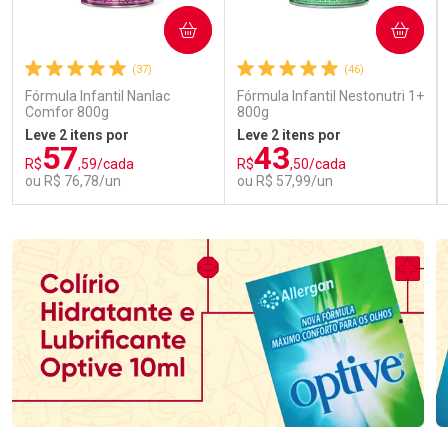
COMPRAR
COMPRAR
(37)
(46)
Fórmula Infantil Nanlac
Fórmula Infantil Nestonutri 1+
Comfor 800g
800g
Leve 2 itens por
Leve 2 itens por
57
43
R$
,59/cada
R$
,50/cada
ou R$ 76,78/un
ou R$ 57,99/un
FECHAR
FECHAR
FEC
FEC
Laboratório
Laboratório
Por Menos
Por Menos
Ativar Desconto
Ativar Desconto