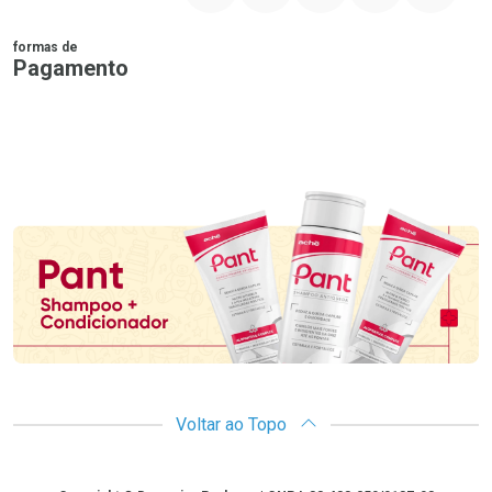
formas de
Pagamento
PIX
MasterCard
VISA
ELO
AMEX
NuPay
Google Pay
Diners Club
Hipercard
Promoção em Destaque
Voltar ao Topo