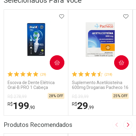
Selecionados Para Você
ADICIONAR AOS FAVORITOS
ADIC
COMPRAR
COMPRAR
(29)
(218)
Escova de Dente Elétrica
Suplemento Acetilcisteína
Oral-B PRO 1 Cabeça
600mg Drogarias Pacheco 16
Redonda Recarregável 1
Sachês
28% OFF
25% OFF
R$ 278,99
R$ 39,99
Unidade
199
29
R$
R$
,90
,99
FECHAR
FECHAR
FEC
FEC
Produtos Recomendados
Imagem A
Pró
Laboratório
Laboratório
Por Menos
Por Menos