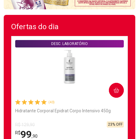
Ofertas do dia
DESC. LABORATÓRIO
COMPRAR
(43)
Hidratante Corporal Epidrat Corpo Intensivo 450g
23% OFF
R$ 129,90
99
R$
,90