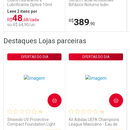
Colírio Hidratante e
Sérum Facial Antissinais
Lubrificante Optive 10ml
Bifásico Noturno Isdin
Isdinceutics Retinal com
Leve 2 itens por
Retinaldeído 50ml
48
389
R$
,68/cada
R$
,90
ou R$ 64,90/un
FECHAR
FECHAR
FEC
FEC
Destaques Lojas parceiras
Laboratório
Laboratório
Por Menos
Por Menos
OFERTAS DO DIA
OFERTAS DO DIA
COMPRAR
COMPRAR
Ativar Desconto
Ativar Desconto
(0)
(0)
Comprar sem Desconto
Comprar sem Desconto
Comprar sem Desconto
Comprar sem Desconto
Shiseido UV Protective
Kit Adidas UEFA Champions
Por R$ 64,90/cada
Por R$ 389,90/cada
Por R$ 64,90/cada
Por R$ 389,90/cada
Compact Foundation Light
League Masculino - Eau de
Ochre - Protetor Solar Facial
Toilette 100ml + Shower Gel