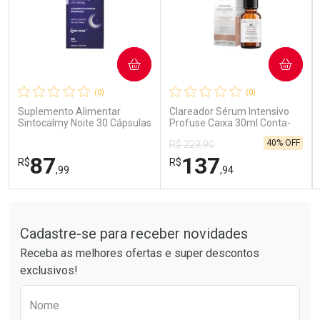
COMPRAR
COMPRAR
Ativar Desconto
Ativar Desconto
(0)
(0)
Comprar sem Desconto
Comprar sem Desconto
Comprar sem Desconto
Comprar sem Desconto
Suplemento Alimentar
Clareador Sérum Intensivo
Por R$ 41,99/cada
Por R$ 59,58/cada
Por R$ 41,99/cada
Por R$ 59,58/cada
Sintocalmy Noite 30 Cápsulas
Profuse Caixa 30ml Conta-
Gotas
40% OFF
R$ 229,90
87
137
R$
R$
,99
,94
Tudo sobre a Drogarias Pacheco
FECHAR
FECHAR
FEC
FEC
Laboratório
Laboratório
Por Menos
Por Menos
Cadastre-se para receber novidades
Receba as melhores ofertas e super descontos
exclusivos!
Preencha o formulário abaixo para receber 
Nome