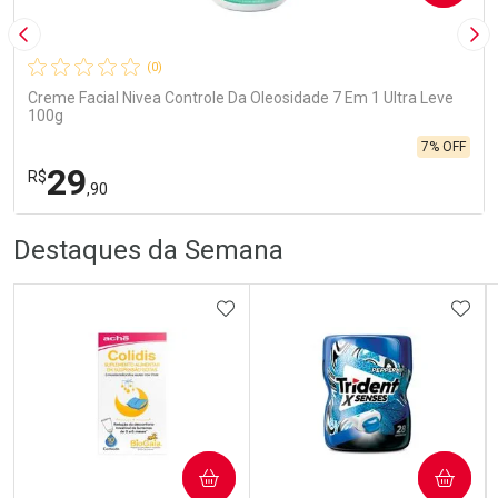
Imagem Anterior
Pró
(0)
Creme Facial Nivea Controle Da Oleosidade 7 Em 1 Ultra Leve
100g
7% OFF
29
R$
,90
R
R
FECHA
FECHA
Destaques da Semana
Laboratório
Por Menos
ADICIONAR AOS FAVORITOS
ADIC
Ativar Desconto
COMPRAR
COMPRAR