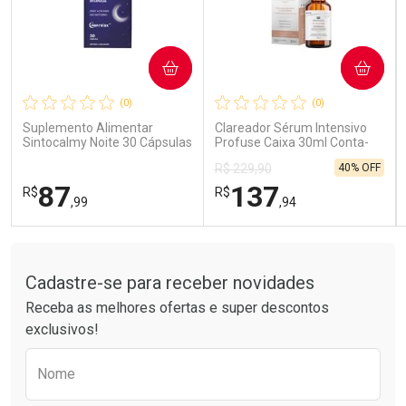
COMPRAR
COMPRAR
Ativar Desconto
Ativar Desconto
(0)
(0)
Comprar sem Desconto
Comprar sem Desconto
Comprar sem Desconto
Comprar sem Desconto
Suplemento Alimentar
Clareador Sérum Intensivo
Por R$ 189,99/cada
Por R$ 26,99/cada
Por R$ 189,99/cada
Por R$ 26,99/cada
Sintocalmy Noite 30 Cápsulas
Profuse Caixa 30ml Conta-
Gotas
40% OFF
R$ 229,90
87
137
R$
R$
,99
,94
Tudo sobre a Drogarias Pacheco
FECHAR
FECHAR
FEC
FEC
Laboratório
Laboratório
Por Menos
Por Menos
Cadastre-se para receber novidades
Receba as melhores ofertas e super descontos
exclusivos!
Preencha o formulário abaixo para receber 
Nome