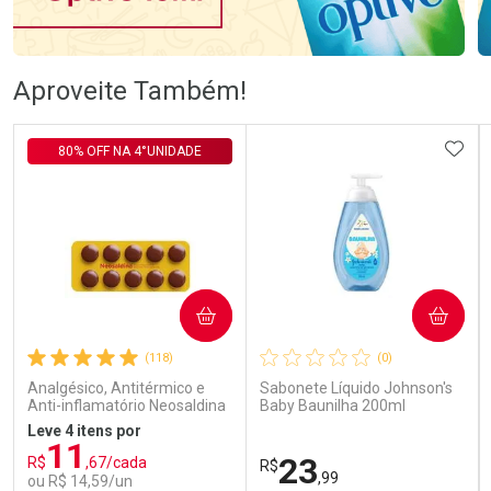
Ativar Desconto
Ativar Desconto
Aproveite Também!
Comprar sem Desconto
Comprar sem Desconto
Comprar sem Desconto
Comprar sem Desconto
ADIC
80% OFF NA 4°UNIDADE
Por R$ 57,99/cada
Por R$ 140,99/cada
Por R$ 57,99/cada
Por R$ 140,99/cada
COMPRAR
COMPRAR
(118)
(0)
Analgésico, Antitérmico e
Sabonete Líquido Johnson's
Anti-inflamatório Neosaldina
Baby Baunilha 200ml
30mg + 300mg + 30mg 10
Leve 4 itens por
Drágeas
11
23
R$
,67/cada
R$
,99
ou R$ 14,59/un