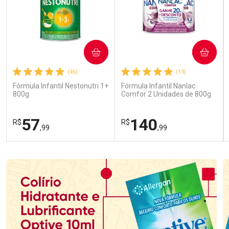
COMPRAR
COMPRAR
(46)
(13)
Fórmula Infantil Nestonutri 1+
Fórmula Infantil Nanlac
800g
Comfor 2 Unidades de 800g
57
140
R$
R$
,99
,99
FECHAR
FECHAR
FEC
FEC
Laboratório
Laboratório
Por Menos
Por Menos