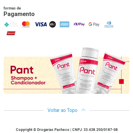
formas de
Pagamento
PIX
MasterCard
VISA
ELO
AMEX
NuPay
Google Pay
Diners Club
Hipercard
Promoção em Destaque
Voltar ao Topo
Copyright
Copyright © Drogarias Pacheco | CNPJ: 33.438.250/0187-08