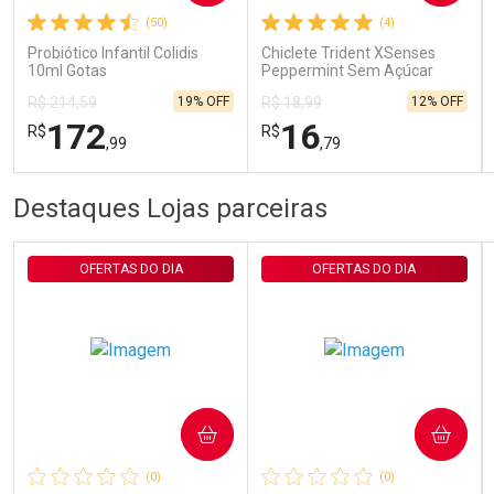
(50)
(4)
Comprar sem Desconto
Comprar sem Desconto
Por R$ 29,90/cada
Por R$ 29,90/cada
Probiótico Infantil Colidis
Chiclete Trident XSenses
10ml Gotas
Peppermint Sem Açúcar
Garrafa 54g
19% OFF
12% OFF
R$ 214,59
R$ 18,99
172
16
R$
R$
,99
,79
FECHAR
FECHAR
FEC
FEC
Destaques Lojas parceiras
Laboratório
Laboratório
Por Menos
Por Menos
OFERTAS DO DIA
OFERTAS DO DIA
COMPRAR
COMPRAR
Ativar Desconto
Ativar Desconto
(0)
(0)