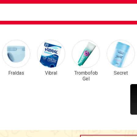
ca
isa?
em Destaque
Fraldas
Vibral
Trombofob
Secret
Gel