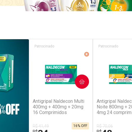
Patrocinado
Patrocinado
Medicamento De Refer
COMPRAR
COM
(52)
(4
Antigripal Naldecon Multi
Antigripal Naldec
400mg + 400mg + 20mg
Noite 800mg + 
16 Comprimidos
4mg 24 comprim
R$ 41,49
16% OFF
R$ 70,06
R$
R$