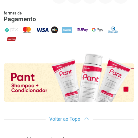
formas de
Pagamento
PIX
MasterCard
VISA
ELO
AMEX
NuPay
Google Pay
Diners Club
Hipercard
Promoção em Destaque
Voltar ao Topo