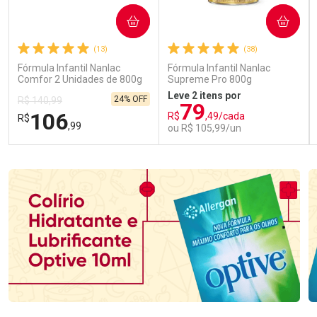
COMPRAR
COMPRAR
(13)
(38)
Fórmula Infantil Nanlac
Fórmula Infantil Nanlac
Comfor 2 Unidades de 800g
Supreme Pro 800g
Leve 2 itens por
24% OFF
R$ 140,99
79
106
R$
,49/cada
R$
,99
ou R$ 105,99/un
FECHAR
FECHAR
FEC
FEC
Laboratório
Laboratório
Por Menos
Por Menos
Ativar Desconto
Ativar Desconto