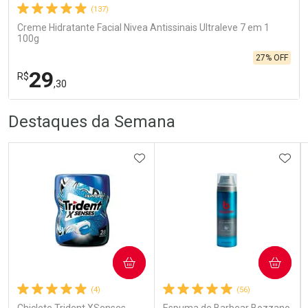
(137)
Creme Hidratante Facial Nivea Antissinais Ultraleve 7 em 1
100g
27% OFF
29
R$
,30
R
R
FECHA
FECHA
Destaques da Semana
Laboratório
Por Menos
ADICIONAR AOS FAVORITOS
ADIC
COMPRAR
COMPRAR
Ativar Desconto
(4)
(56)