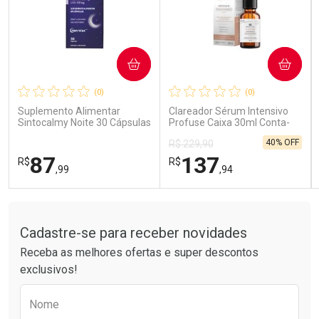
COMPRAR
COMPRAR
Ativar Desconto
Ativar Desconto
(0)
(0)
Comprar sem Desconto
Comprar sem Desconto
Comprar sem Desconto
Comprar sem Desconto
Suplemento Alimentar
Clareador Sérum Intensivo
Por R$ 85,99/cada
Por R$ 41,99/cada
Por R$ 85,99/cada
Por R$ 41,99/cada
Sintocalmy Noite 30 Cápsulas
Profuse Caixa 30ml Conta-
Gotas
40% OFF
R$ 229,90
87
137
R$
R$
,99
,94
Tudo sobre a Drogarias Pacheco
FECHAR
FECHAR
FEC
FEC
Laboratório
Laboratório
Por Menos
Por Menos
Cadastre-se para receber novidades
Receba as melhores ofertas e super descontos
exclusivos!
Preencha o formulário abaixo para receber 
Nome