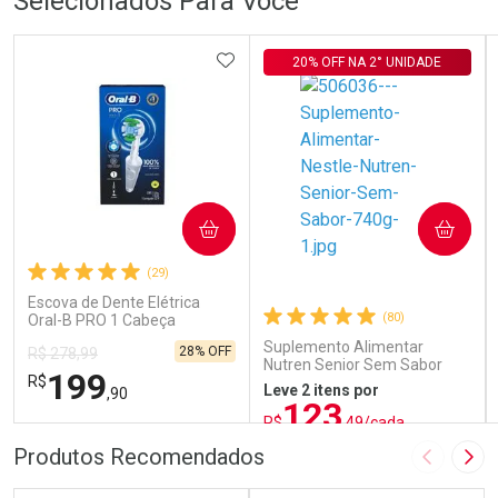
Selecionados Para Você
ADICIONAR AOS FAVORITOS
20% OFF NA 2° UNIDADE
COMPRAR
COMPRAR
(29)
Escova de Dente Elétrica
(80)
Oral-B PRO 1 Cabeça
Redonda Recarregável 1
Suplemento Alimentar
28% OFF
R$ 278,99
Unidade
Nutren Senior Sem Sabor
199
R$
740g
Leve 2 itens por
,90
123
R$
,49/cada
ou R$ 137,21/un
FECHAR
FECHAR
FEC
FEC
Produtos Recomendados
Imagem A
Pró
Laboratório
Laboratório
Por Menos
Por Menos