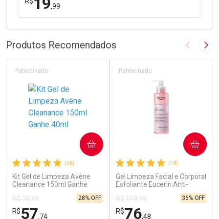
19
R$
,99
FECHAR
FECHAR
Laboratório
Por Menos
Produtos Recomendados
Imagem A
Pró
Patrocinado
Patrocinado
Ativar Desconto
COMPRAR
COMPRAR
Comprar sem Desconto
Comprar sem Desconto
(35)
(18)
Por R$ 19,99/cada
Por R$ 19,99/cada
Kit Gel de Limpeza Avène
Gel Limpeza Facial e Corporal
Cleanance 150ml Ganhe
Esfoliante Eucerin Anti-
40ml
Pigment 200ml
28% OFF
36% OFF
R$ 79,99
R$ 119,99
57
76
R$
R$
,74
,48