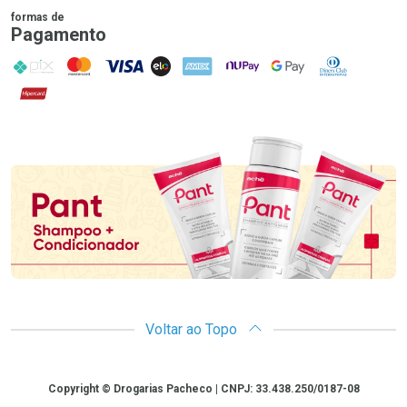
formas de
Pagamento
PIX
MasterCard
VISA
ELO
AMEX
NuPay
Google Pay
Diners Club
Hipercard
Promoção em Destaque
Voltar ao Topo
Copyright
Copyright © Drogarias Pacheco | CNPJ: 33.438.250/0187-08