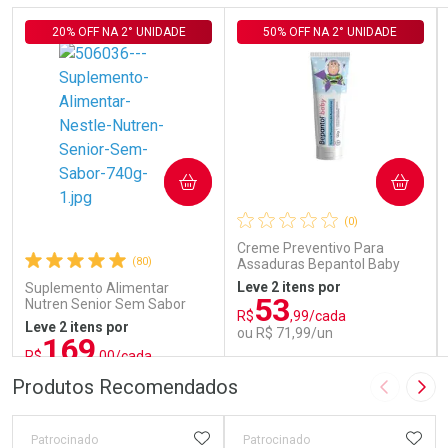
20% OFF NA 2° UNIDADE
50% OFF NA 2° UNIDADE
COMPRAR
COMPRAR
(0)
Creme Preventivo Para
(80)
Assaduras Bepantol Baby
Toy Story Personagens
Leve 2 itens por
Suplemento Alimentar
Sortidos 120g
53
Nutren Senior Sem Sabor
R$
,99/cada
740g
Leve 2 itens por
ou R$ 71,99/un
169
R$
,00/cada
ou R$ 187,77/un
FECHAR
FECHAR
FEC
FEC
Produtos Recomendados
Imagem A
Pró
Laboratório
Laboratório
Por Menos
Por Menos
ADICIONAR AOS FAVORITOS
ADIC
Patrocinado
Patrocinado