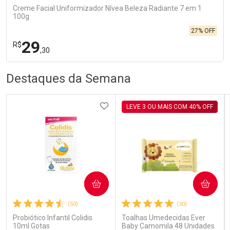
Creme Facial Uniformizador Nívea Beleza Radiante 7 em 1
100g
27% OFF
29
R$
,30
R
R
FECHA
FECHA
Destaques da Semana
Laboratório
Por Menos
ADICIONAR AOS FAVORITOS
LEVE 3 OU MAIS COM 40% OFF
Ativar Desconto
COMPRAR
COMPRAR
(50)
(30)
Comprar sem Desconto
Comprar sem Desconto
Por R$ 29,30/cada
Por R$ 29,30/cada
Probiótico Infantil Colidis
Toalhas Umedecidas Ever
10ml Gotas
Baby Camomila 48 Unidades