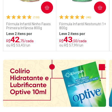
COMPRAR
COMPRAR
(155)
(46)
Fórmula Infantil Ninho Fases
Fórmula Infantil Nestonutri 1+
Primeira Infância 800g
800g
Leve 2 itens por
Leve 2 itens por
42
43
R$
,75/cada
R$
,50/cada
ou R$ 53,43/un
ou R$ 57,99/un
FECHAR
FECHAR
FEC
FEC
Laboratório
Laboratório
Por Menos
Por Menos
Ativar Desconto
Ativar Desconto