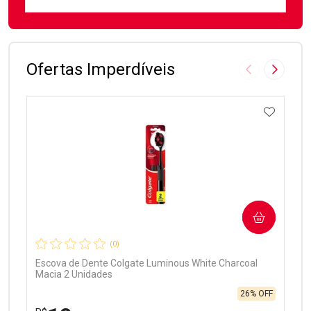
FECHAR
FECHAR
Laboratório
Por Menos
Ofertas Imperdíveis
Imagem Anter
Próxima
ADICIO
Ativar Desconto
COMPRAR
Comprar sem Desconto
Comprar sem Desconto
Por R$ 99,90/cada
Por R$ 99,90/cada
(0)
Escova de Dente Colgate Luminous White Charcoal
Macia 2 Unidades
26% OFF