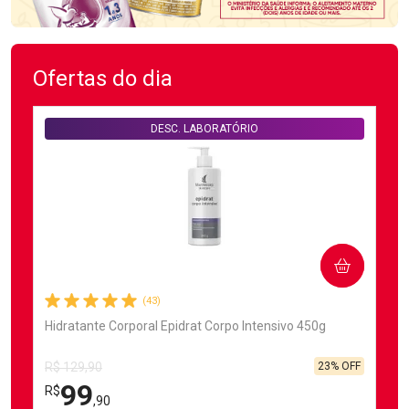
Ofertas do dia
DESC. LABORATÓRIO
COMPRAR
(43)
Hidratante Corporal Epidrat Corpo Intensivo 450g
23% OFF
R$ 129,90
99
R$
,90