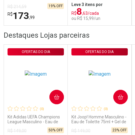
Leve 3 itens por
19% OFF
R$ 214,59
8
173
R$
,63/cada
R$
,99
ou R$ 15,99/un
FECHAR
FECHAR
FEC
FEC
Destaques Lojas parceiras
Laboratório
Laboratório
Por Menos
Por Menos
OFERTAS DO DIA
OFERTAS DO DIA
COMPRAR
COMPRAR
Ativar Desconto
Ativar Desconto
(0)
(0)
Comprar sem Desconto
Comprar sem Desconto
Comprar sem Desconto
Comprar sem Desconto
Kit Adidas UEFA Champions
Kit Joop! Homme Masculino -
Por R$ 173,99/cada
Por R$ 15,99/cada
Por R$ 173,99/cada
Por R$ 15,99/cada
League Masculino - Eau de
Eau de Toilette 75ml + Gel de
Toilette 100ml + Shower Gel
Banho 75ml
50% OFF
23% OFF
R$ 149,00
R$ 149,00
250ml