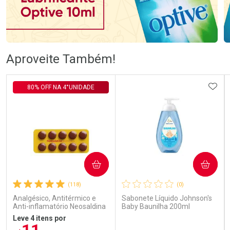
Ativar Desconto
Ativar Desconto
Aproveite Também!
Comprar sem Desconto
Comprar sem Desconto
Comprar sem Desconto
Comprar sem Desconto
ADIC
80% OFF NA 4°UNIDADE
Por R$ 105,99/cada
Por R$ 83,98/cada
Por R$ 105,99/cada
Por R$ 83,98/cada
COMPRAR
COMPRAR
(118)
(0)
Analgésico, Antitérmico e
Sabonete Líquido Johnson's
Anti-inflamatório Neosaldina
Baby Baunilha 200ml
30mg + 300mg + 30mg 10
Leve 4 itens por
Drágeas