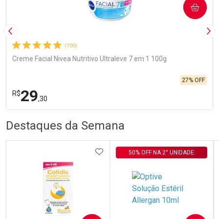
COMPRAR
Imagem Anterior
Pró
(100)
Creme Facial Nivea Nutritivo Ultraleve 7 em 1 100g
27% OFF
29
R$
,30
R
R
FECHA
FECHA
Destaques da Semana
Laboratório
Por Menos
ADICIONAR AOS FAVORITOS
50% OFF NA 2° UNIDADE
Ativar Desconto