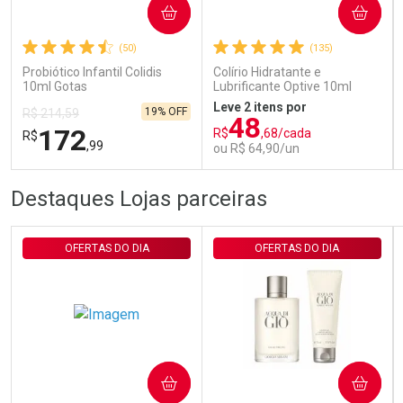
COMPRAR
COMPRAR
(50)
(135)
Comprar sem Desconto
Comprar sem Desconto
Por R$ 29,30/cada
Por R$ 29,30/cada
Probiótico Infantil Colidis
Colírio Hidratante e
10ml Gotas
Lubrificante Optive 10ml
Leve 2 itens por
19% OFF
R$ 214,59
48
172
R$
,68/cada
R$
,99
ou R$ 64,90/un
FECHAR
FECHAR
FEC
FEC
Destaques Lojas parceiras
Laboratório
Laboratório
Por Menos
Por Menos
OFERTAS DO DIA
OFERTAS DO DIA
COMPRAR
COMPRAR
Ativar Desconto
Ativar Desconto