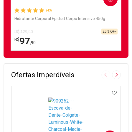
(43)
Hidratante Corporal Epidrat Corpo Intensivo 450g
25% OFF
R$ 129,90
97
R$
,90
FECHAR
FECHAR
Laboratório
Por Menos
Ofertas Imperdíveis
Imagem Anter
Próxima
ADICIO
Ativar Desconto