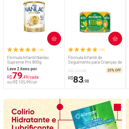
COMPRAR
COMPRAR
(38)
(10)
Fórmula Infantil Nanlac
Fórmula Infantil de
Supreme Pro 800g
Seguimento para Crianças de
Primeira Infância Nestonutri
Leve 2 itens por
20% OFF
R$ 104,99
2 Unidades de 800g cada
79
83
R$
,49/cada
R$
,98
ou R$ 105,99/un
FECHAR
FECHAR
FEC
FEC
Laboratório
Laboratório
Por Menos
Por Menos