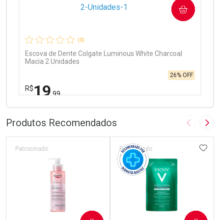
COMPRAR
Comprar sem Desconto
Comprar sem Desconto
Por R$ 97,90/cada
Por R$ 97,90/cada
(0)
Escova de Dente Colgate Luminous White Charcoal
Macia 2 Unidades
26% OFF
19
R$
,99
FECHAR
FECHAR
Laboratório
Por Menos
Produtos Recomendados
Imagem A
Pró
ADIC
Patrocinado
Patrocinado
Ativar Desconto