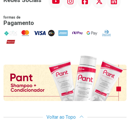
Redes Sociais
formas de
Pagamento
PIX
MasterCard
VISA
ELO
AMEX
NuPay
Google Pay
Diners Club
Hipercard
Promoção em Destaque
Voltar ao Topo