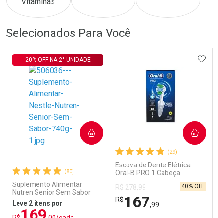
Comprar sem Desconto
Comprar sem Desconto
Comprar sem Desconto
Comprar sem Desconto
Selecionados Para Você
Por R$ 386,00/cada
Por R$ 115,00/cada
Por R$ 386,00/cada
Por R$ 115,00/cada
ADIC
20% OFF NA 2° UNIDADE
COMPRAR
COMPRAR
(29)
Escova de Dente Elétrica
(80)
Oral-B PRO 1 Cabeça
Redonda Recarregável 1
Suplemento Alimentar
40% OFF
R$ 278,99
Unidade
Nutren Senior Sem Sabor
167
R$
740g
Leve 2 itens por
,99
169
R$
,00/cada