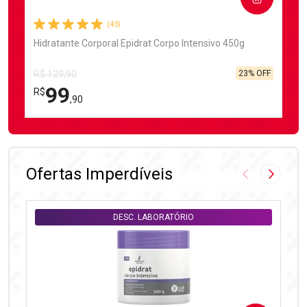
(43)
Hidratante Corporal Epidrat Corpo Intensivo 450g
23% OFF
R$ 129,90
99
R$
,90
FECHAR
FECHAR
Laboratório
Por Menos
Ofertas Imperdíveis
Imagem Anter
Próxima
DESC. LABORATÓRIO
DESC. LABORATÓRIO
Ativar Desconto