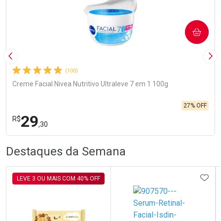
COMPRAR
Imagem Anterior
Pró
(100)
Creme Facial Nivea Nutritivo Ultraleve 7 em 1 100g
27% OFF
29
R$
,30
R
R
FECHA
FECHA
Destaques da Semana
Laboratório
Por Menos
ADIC
LEVE 3 OU MAIS COM 40% OFF