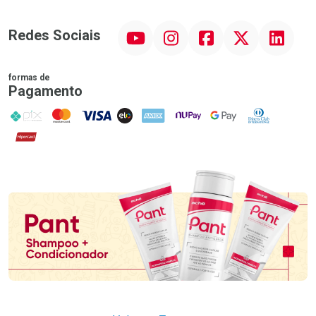
YouTube
Instagram
Facebook
Twitter
Linkedin
Redes Sociais
formas de
Pagamento
PIX
MasterCard
VISA
ELO
AMEX
NuPay
Google Pay
Diners Club
Hipercard
Promoção em Destaque