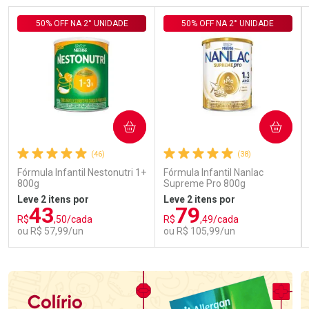
50% OFF NA 2° UNIDADE
50% OFF NA 2° UNIDADE
COMPRAR
COMPRAR
(46)
(38)
Fórmula Infantil Nestonutri 1+
Fórmula Infantil Nanlac
800g
Supreme Pro 800g
Leve 2 itens por
Leve 2 itens por
43
79
R$
,50/cada
R$
,49/cada
ou R$ 57,99/un
ou R$ 105,99/un
FECHAR
FECHAR
FEC
FEC
Laboratório
Laboratório
Por Menos
Por Menos