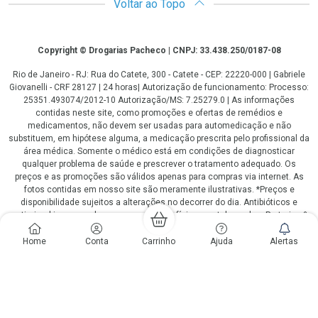
Voltar ao Topo
Copyright
Copyright © Drogarias Pacheco | CNPJ: 33.438.250/0187-08
Rio de Janeiro - RJ: Rua do Catete, 300 - Catete - CEP: 22220-000 | Gabriele
Giovanelli - CRF 28127 | 24 horas| Autorização de funcionamento: Processo:
25351.493074/2012-10 Autorização/MS: 7.25279.0 | As informações
contidas neste site, como promoções e ofertas de remédios e
medicamentos, não devem ser usadas para automedicação e não
substituem, em hipótese alguma, a medicação prescrita pelo profissional da
área médica. Somente o médico está em condições de diagnosticar
qualquer problema de saúde e prescrever o tratamento adequado. Os
preços e as promoções são válidos apenas para compras via internet. As
fotos contidas em nosso site são meramente ilustrativas. *Preços e
disponibilidade sujeitos a alterações no decorrer do dia. Antibióticos e
antimicrobianos vendas apenas em lojas físicas ou televendas. Portaria nº
344 - 01/02/1999 - Ministério da Saúde. Horário de funcionamento Central
de Vendas e Atendimento ao Cliente 4020 4404 ou 0800 282 10 10 de
Home
Conta
Carrinho
Ajuda
Alertas
domingo a domingo das 08h00 às 20h00.
LGPD Aceite os Cookies