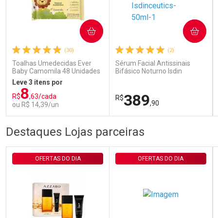
Ativar Desconto
COMPRAR
COMPRAR
(30)
(2)
Comprar sem Desconto
Comprar sem Desconto
Por R$ 29,30/cada
Por R$ 29,30/cada
Toalhas Umedecidas Ever
Sérum Facial Antissinais
Baby Camomila 48 Unidades
Bifásico Noturno Isdin
Isdinceutics Retinal com
Leve 3 itens por
Retinaldeído 50ml
8
389
R$
,63/cada
R$
,90
ou R$ 14,39/un
FECHAR
FECHAR
FEC
FEC
Destaques Lojas parceiras
Laboratório
Laboratório
Por Menos
Por Menos
OFERTAS DO DIA
OFERTAS DO DIA