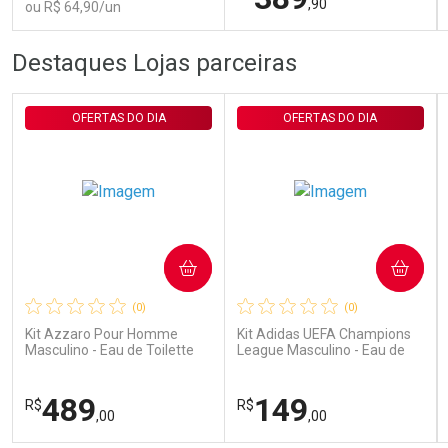
,90
ou R$ 64,90/un
FECHAR
FECHAR
FEC
FEC
Destaques Lojas parceiras
Laboratório
Laboratório
Por Menos
Por Menos
OFERTAS DO DIA
OFERTAS DO DIA
COMPRAR
COMPRAR
Ativar Desconto
Ativar Desconto
(0)
(0)
Comprar sem Desconto
Comprar sem Desconto
Comprar sem Desconto
Comprar sem Desconto
Kit Azzaro Pour Homme
Kit Adidas UEFA Champions
Por R$ 64,90/cada
Por R$ 389,90/cada
Por R$ 64,90/cada
Por R$ 389,90/cada
Masculino - Eau de Toilette
League Masculino - Eau de
100ml + Shampoo
Toilette 100ml + Shower Gel
250ml
489
149
R$
R$
,00
,00