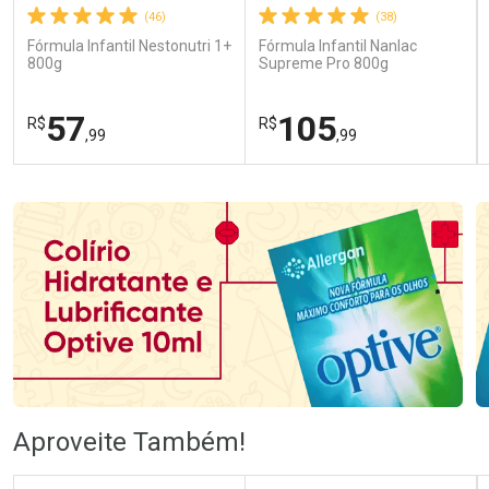
(46)
(38)
Fórmula Infantil Nestonutri 1+
Fórmula Infantil Nanlac
800g
Supreme Pro 800g
57
105
R$
R$
,99
,99
FECHAR
FECHAR
FEC
FEC
Laboratório
Laboratório
Por Menos
Por Menos
Ativar Desconto
Ativar Desconto
Aproveite Também!