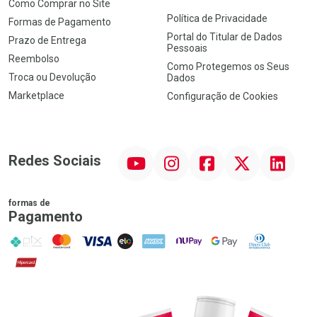
Como Comprar no Site
Política de Privacidade
Formas de Pagamento
Portal do Titular de Dados
Prazo de Entrega
Pessoais
Reembolso
Como Protegemos os Seus
Troca ou Devolução
Dados
Marketplace
Configuração de Cookies
YouTube
Instagram
Facebook
Twitter
Linkedin
Redes Sociais
formas de
Pagamento
PIX
MasterCard
VISA
ELO
AMEX
NuPay
Google Pay
Diners Club
Hipercard
Promoção em Destaque