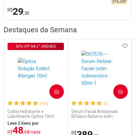
27% OFF
29
R$
,30
R
R
FECHA
FECHA
Destaques da Semana
Laboratório
Por Menos
ADIC
50% OFF NA 2° UNIDADE
Ativar Desconto
COMPRAR
COMPRAR
(135)
(2)
Comprar sem Desconto
Comprar sem Desconto
Por R$ 29,30/cada
Por R$ 29,30/cada
Colírio Hidratante e
Sérum Facial Antissinais
Lubrificante Optive 10ml
Bifásico Noturno Isdin
Isdinceutics Retinal com
Leve 2 itens por
Retinaldeído 50ml
48
389
R$
,68/cada
R$