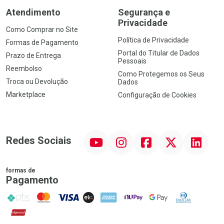
Atendimento
Segurança e
Privacidade
Como Comprar no Site
Política de Privacidade
Formas de Pagamento
Portal do Titular de Dados
Prazo de Entrega
Pessoais
Reembolso
Como Protegemos os Seus
Troca ou Devolução
Dados
Marketplace
Configuração de Cookies
YouTube
Instagram
Facebook
Twitter
Linkedin
Redes Sociais
formas de
Pagamento
PIX
MasterCard
VISA
ELO
AMEX
NuPay
Google Pay
Diners Club
Hipercard