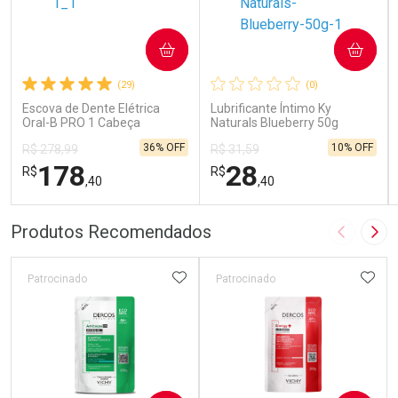
COMPRAR
COMPRAR
(29)
(0)
Escova de Dente Elétrica
Lubrificante Íntimo Ky
Oral-B PRO 1 Cabeça
Naturals Blueberry 50g
Redonda Recarregável 1
36% OFF
10% OFF
R$ 278,99
R$ 31,59
Unidade
178
28
R$
R$
,40
,40
FECHAR
FECHAR
FEC
FEC
Produtos Recomendados
Imagem A
Pró
Laboratório
Laboratório
Por Menos
Por Menos
ADICIONAR AOS FAVORITOS
ADIC
Patrocinado
Patrocinado