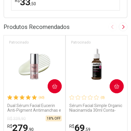
33
R$
,50
FECHAR
FECHAR
Laboratório
Por Menos
Produtos Recomendados
Imagem A
Pró
Patrocinado
Patrocinado
Ativar Desconto
COMPRAR
COMPRAR
Comprar sem Desconto
Comprar sem Desconto
(60)
(0)
Por R$ 33,50/cada
Por R$ 33,50/cada
Dual Sérum Facial Eucerin
Sérum Facial Simple Organic
Anti-Pigment Antimanchas e
Niacinamida 30ml Conta-
Anti-idade 30ml
Gotas
18% OFF
R$ 339,90
279
69
R$
R$
,90
,59