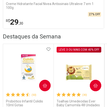
Creme Hidratante Facial Nivea Antissinais Ultraleve 7 em 1
100g
27% OFF
29
R$
,30
R
R
FECHA
FECHA
Destaques da Semana
Laboratório
Por Menos
ADICIONAR AOS FAVORITOS
LEVE 3 OU MAIS COM 40% OFF
Ativar Desconto
COMPRAR
COMPRAR
(50)
(30)
Comprar sem Desconto
Comprar sem Desconto
Por R$ 29,30/cada
Por R$ 29,30/cada
Probiótico Infantil Colidis
Toalhas Umedecidas Ever
10ml Gotas
Baby Camomila 48 Unidades