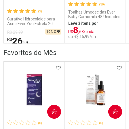
(30)
Comprar sem Desconto
Comprar sem Desconto
Comprar sem Desconto
Comprar sem Desconto
(2)
Toalhas Umedecidas Ever
Por R$ 65,09/cada
Por R$ 64,04/cada
Por R$ 65,09/cada
Por R$ 64,04/cada
Baby Camomila 48 Unidades
Curativo Hidrocoloide para
Leve 3 itens por
Acne Ever You Estrela 20
8
Unidades
R$
,63/cada
10% OFF
R$ 29,99
ou R$ 15,99/un
26
R$
,99
FECHAR
FECHAR
FEC
FEC
Favoritos do Mês
Laboratório
Laboratório
Por Menos
Por Menos
ADICIONAR AOS FAVORITOS
ADIC
COMPRAR
COMPRAR
Ativar Desconto
Ativar Desconto
(0)
(0)