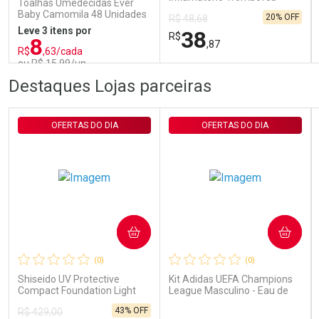
Toalhas Umedecidas Ever
200U/g 40g
Baby Camomila 48 Unidades
20% OFF
R$ 48,68
Leve 3 itens por
38
R$
8
,87
R$
,63/cada
ou R$ 15,99/un
FECHAR
FECHAR
FEC
FEC
Destaques Lojas parceiras
Laboratório
Laboratório
Por Menos
Por Menos
OFERTAS DO DIA
OFERTAS DO DIA
COMPRAR
COMPRAR
Ativar Desconto
Ativar Desconto
(0)
(0)
Comprar sem Desconto
Comprar sem Desconto
Comprar sem Desconto
Comprar sem Desconto
Shiseido UV Protective
Kit Adidas UEFA Champions
Por R$ 15,99/cada
Por R$ 38,87/cada
Por R$ 15,99/cada
Por R$ 38,87/cada
Compact Foundation Light
League Masculino - Eau de
Ochre - Protetor Solar Facial
Toilette 100ml + Shower Gel
43% OFF
R$ 429,00
Compacto FPS 35 Refil 12g
250ml