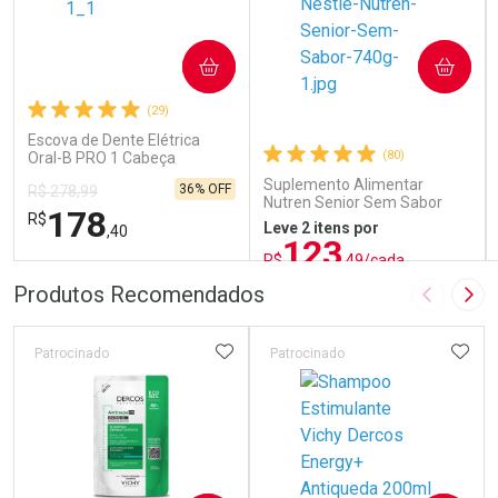
COMPRAR
COMPRAR
(29)
Escova de Dente Elétrica
(80)
Oral-B PRO 1 Cabeça
Redonda Recarregável 1
Suplemento Alimentar
36% OFF
R$ 278,99
Unidade
Nutren Senior Sem Sabor
178
R$
740g
Leve 2 itens por
,40
123
R$
,49/cada
ou R$ 137,21/un
FECHAR
FECHAR
FEC
FEC
Produtos Recomendados
Imagem A
Pró
Laboratório
Laboratório
Por Menos
Por Menos
ADICIONAR AOS FAVORITOS
ADIC
Patrocinado
Patrocinado