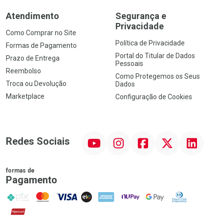
Atendimento
Segurança e
Privacidade
Como Comprar no Site
Política de Privacidade
Formas de Pagamento
Portal do Titular de Dados
Prazo de Entrega
Pessoais
Reembolso
Como Protegemos os Seus
Troca ou Devolução
Dados
Marketplace
Configuração de Cookies
YouTube
Instagram
Facebook
Twitter
Linkedin
Redes Sociais
formas de
Pagamento
PIX
MasterCard
VISA
ELO
AMEX
NuPay
Google Pay
Diners Club
Hipercard