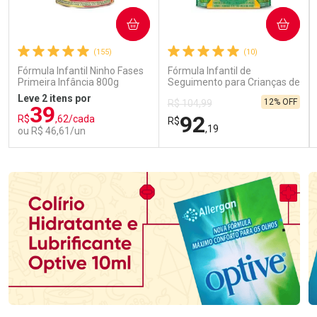
COMPRAR
COMPRAR
(155)
(10)
Fórmula Infantil Ninho Fases
Fórmula Infantil de
Primeira Infância 800g
Seguimento para Crianças de
Primeira Infância Nestonutri
Leve 2 itens por
12% OFF
R$ 104,99
2 Unidades de 800g cada
39
92
R$
,62/cada
R$
,19
ou R$ 46,61/un
FECHAR
FECHAR
FEC
FEC
Laboratório
Laboratório
Por Menos
Por Menos