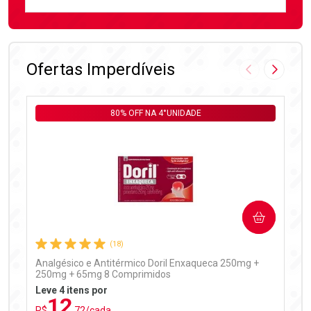
FECHAR
FECHAR
Laboratório
Por Menos
Ofertas Imperdíveis
Imagem Anter
Próxima
80% OFF NA 4°UNIDADE
Ativar Desconto
COMPRAR
Comprar sem Desconto
Comprar sem Desconto
Por R$ 97,90/cada
Por R$ 97,90/cada
(18)
Analgésico e Antitérmico Doril Enxaqueca 250mg +
250mg + 65mg 8 Comprimidos
Leve 4 itens por
12
R$
,72/cada