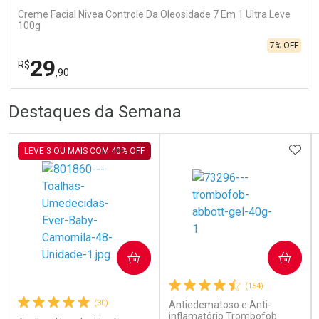
Creme Facial Nivea Controle Da Oleosidade 7 Em 1 Ultra Leve
100g
7% OFF
29
R$
,90
R
R
FECHA
FECHA
Destaques da Semana
Laboratório
Por Menos
ADIC
LEVE 3 OU MAIS COM 40% OFF
Ativar Desconto
COMPRAR
COMPRAR
(154)
Comprar sem Desconto
Comprar sem Desconto
Por R$ 29,90/cada
Por R$ 29,90/cada
(30)
Antiedematoso e Anti-
inflamatório Trombofob