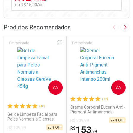
ou R$ 15,90/un
FECHAR
FECHAR
Laboratório
Por Menos
Produtos Recomendados
Imagem A
Pró
ADICIONAR AOS FAVORITOS
Patrocinado
Patrocinado
Ativar Desconto
COMPRAR
COMPRAR
Comprar sem Desconto
Comprar sem Desconto
(72)
Por R$ 15,90/cada
Por R$ 15,90/cada
(48)
Creme Corporal Eucerin Anti-
Pigment Antimanchas
Gel de Limpeza Facial para
Intenso 200ml
Peles Normais a Oleosas
27% OFF
R$ 209,99
CeraVe 454g
153
25% OFF
R$ 109,99
R$
,99