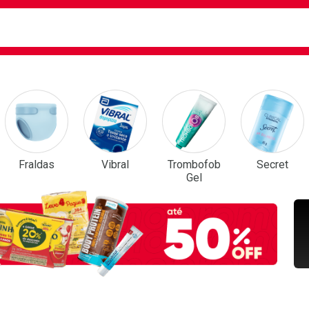
ca
isa?
em Destaque
Fraldas
Vibral
Trombofob
Secret
Gel