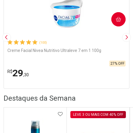
COMPRAR
Imagem Anterior
Pró
(100)
Creme Facial Nivea Nutritivo Ultraleve 7 em 1 100g
27% OFF
29
R$
,30
R
R
FECHA
FECHA
Laboratório
Por Menos
Destaques da Semana
ADICIONAR AOS FAVORITOS
LEVE 3 OU MAIS COM 40% OFF