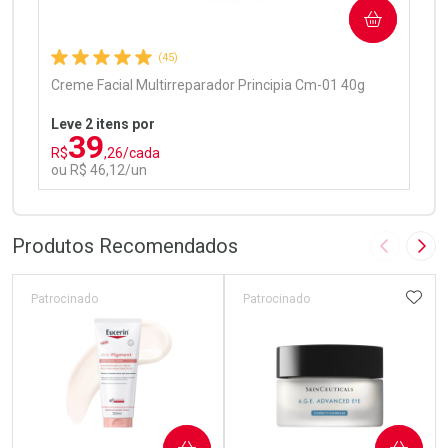
COMPRAR
Comprar sem Desconto
Comprar sem Desconto
Por R$ 97,90/cada
Por R$ 97,90/cada
(45)
Creme Facial Multirreparador Principia Cm-01 40g
Leve 2 itens por
39
R$
,26/cada
ou R$ 46,12/un
FECHAR
FECHAR
Laboratório
Por Menos
Produtos Recomendados
Imagem A
Pró
ADIC
Patrocinado
Patrocinado
Ativar Desconto