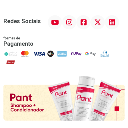
YouTube
Instagram
Facebook
Twitter
Linkedin
Redes Sociais
formas de
Pagamento
PIX
MasterCard
VISA
ELO
AMEX
NuPay
Google Pay
Diners Club
Hipercard
Promoção em Destaque