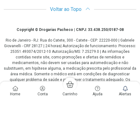
Voltar ao Topo
Copyright
Copyright © Drogarias Pacheco | CNPJ: 33.438.250/0187-08
Rio de Janeiro - RJ: Rua do Catete, 300 - Catete - CEP: 22220-000 | Gabriele
Giovanelli - CRF 28127 | 24 horas| Autorização de funcionamento: Processo:
25351.493074/2012-10 Autorização/MS: 7.25279.0 | As informações
contidas neste site, como promoções e ofertas de remédios e
medicamentos, não devem ser usadas para automedicação e não
substituem, em hipótese alguma, a medicação prescrita pelo profissional da
área médica. Somente o médico está em condições de diagnosticar
qualquer problema de saúde e prescrever o tratamento adequado. Os
preços e as promoções são válidos apenas para compras via internet. As
fotos contidas em nosso site são meramente ilustrativas. *Preços e
Home
Conta
Carrinho
Ajuda
Alertas
disponibilidade sujeitos a alterações no decorrer do dia. Antibióticos e
antimicrobianos vendas apenas em lojas físicas ou televendas. Portaria nº
344 - 01/02/1999 - Ministério da Saúde. Horário de funcionamento Central
de Vendas e Atendimento ao Cliente 4020 4404 ou 0800 282 10 10 de
domingo a domingo das 08h00 às 20h00.
LGPD Aceite os Cookies