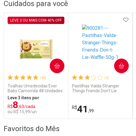
FECHAR
FECHAR
FEC
FEC
Cuidados para você
Dermaclub
Laboratório
Por Menos
Por Menos
ADIC
LEVE 3 OU MAIS COM 40% OFF
COMPRAR
COMPRAR
Ativar Desconto
Ativar Desconto
(30)
(2)
Comprar sem Desconto
Comprar sem Desconto
Comprar sem Desconto
Comprar sem Desconto
Toalhas Umedecidas Ever
Pastilhas Valda Stranger
Por R$ 110,99/cada
Por R$ 117,99/cada
Por R$ 110,99/cada
Por R$ 117,99/cada
Baby Camomila 48 Unidades
Things Friends Don’t Lie
Waffle 50g
Leve 3 itens por
8
41
R$
,63/cada
R$
,99
ou R$ 15,99/un
FECHAR
FECHAR
FEC
FEC
Favoritos do Mês
Laboratório
Laboratório
Por Menos
Por Menos