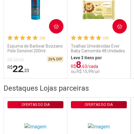
Ativar Desconto
COMPRAR
COMPRAR
Comprar sem Desconto
Comprar sem Desconto
Por R$ 29,30/cada
Por R$ 29,30/cada
(56)
(30)
Espuma de Barbear Bozzano
Toalhas Umedecidas Ever
Pele Sensível 200ml
Baby Camomila 48 Unidades
Leve 3 itens por
26% OFF
R$ 29,99
8
22
R$
,63/cada
R$
,33
ou R$ 15,99/un
FECHAR
FECHAR
FEC
FEC
Destaques Lojas parceiras
Laboratório
Laboratório
Por Menos
Por Menos
OFERTAS DO DIA
OFERTAS DO DIA