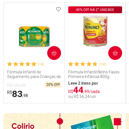
ADICIONAR AOS FAVORITOS
40% OFF NA 2° UNIDADE
COMPRAR
COMPRAR
(10)
(155)
Fórmula Infantil de
Fórmula Infantil Ninho Fases
Seguimento para Crianças de
Primeira Infância 800g
Primeira Infância Nestonutri
Leve 2 itens por
20% OFF
R$ 104,99
2 Unidades de 800g cada
44
83
R$
,99/cada
R$
,98
ou R$ 56,24/un
FECHAR
FECHAR
FEC
FEC
Laboratório
Laboratório
Por Menos
Por Menos