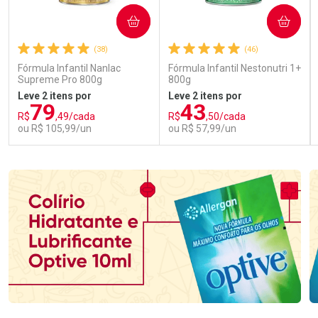
COMPRAR
COMPRAR
(38)
(46)
Fórmula Infantil Nanlac
Fórmula Infantil Nestonutri 1+
Supreme Pro 800g
800g
Leve 2 itens por
Leve 2 itens por
79
43
R$
,49/cada
R$
,50/cada
ou R$ 105,99/un
ou R$ 57,99/un
FECHAR
FECHAR
FEC
FEC
Laboratório
Laboratório
Por Menos
Por Menos
Ativar Desconto
Ativar Desconto