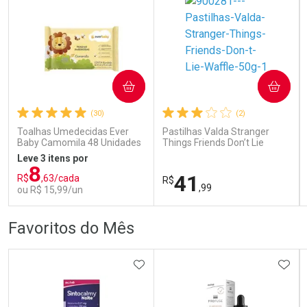
COMPRAR
COMPRAR
Ativar Desconto
Ativar Desconto
(30)
(2)
Comprar sem Desconto
Comprar sem Desconto
Comprar sem Desconto
Comprar sem Desconto
Toalhas Umedecidas Ever
Pastilhas Valda Stranger
Por R$ 37,99/cada
Por R$ 57,74/cada
Por R$ 37,99/cada
Por R$ 57,74/cada
Baby Camomila 48 Unidades
Things Friends Don’t Lie
Waffle 50g
Leve 3 itens por
8
41
R$
,63/cada
R$
,99
ou R$ 15,99/un
FECHAR
FECHAR
FEC
FEC
Favoritos do Mês
Laboratório
Laboratório
Por Menos
Por Menos
ADICIONAR AOS FAVORITOS
ADIC