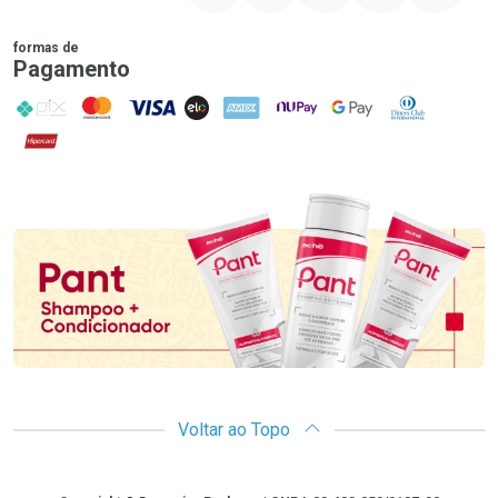
formas de
Pagamento
PIX
MasterCard
VISA
ELO
AMEX
NuPay
Google Pay
Diners Club
Hipercard
Promoção em Destaque
Voltar ao Topo