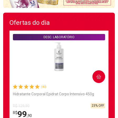
Ofertas do dia
DESC. LABORATÓRIO
COMPRAR
(43)
Hidratante Corporal Epidrat Corpo Intensivo 450g
23% OFF
R$ 129,90
99
R$
,90