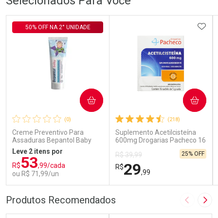
Selecionados Para Você
ADIC
50% OFF NA 2° UNIDADE
COMPRAR
COMPRAR
(0)
(218)
Creme Preventivo Para
Suplemento Acetilcisteína
Assaduras Bepantol Baby
600mg Drogarias Pacheco 16
Toy Story Personagens
Sachês
Leve 2 itens por
25% OFF
R$ 39,99
Sortidos 120g
53
29
R$
,99/cada
R$
,99
ou R$ 71,99/un
FECHAR
FECHAR
FEC
FEC
Produtos Recomendados
Imagem A
Pró
Laboratório
Laboratório
Por Menos
Por Menos