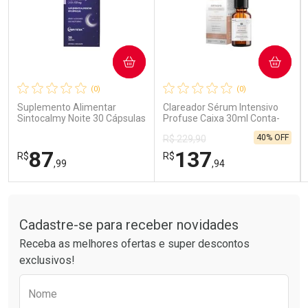
COMPRAR
COMPRAR
Ativar Desconto
Ativar Desconto
(0)
(0)
Comprar sem Desconto
Comprar sem Desconto
Comprar sem Desconto
Comprar sem Desconto
Suplemento Alimentar
Clareador Sérum Intensivo
Por R$ 15,99/cada
Por R$ 41,99/cada
Por R$ 15,99/cada
Por R$ 41,99/cada
Sintocalmy Noite 30 Cápsulas
Profuse Caixa 30ml Conta-
Gotas
40% OFF
R$ 229,90
87
137
R$
R$
,99
,94
Tudo sobre a Drogarias Pacheco
FECHAR
FECHAR
FEC
FEC
Laboratório
Laboratório
Por Menos
Por Menos
Cadastre-se para receber novidades
Receba as melhores ofertas e super descontos
exclusivos!
Preencha o formulário abaixo para receber 
Nome