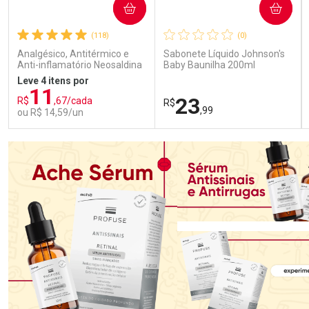
COMPRAR
COMPRAR
(118)
(0)
Analgésico, Antitérmico e
Sabonete Líquido Johnson's
Anti-inflamatório Neosaldina
Baby Baunilha 200ml
30mg + 300mg + 30mg 10
Leve 4 itens por
Drágeas
11
23
R$
,67/cada
R$
,99
ou R$ 14,59/un
FECHAR
FECHAR
FEC
FEC
Laboratório
Laboratório
Por Menos
Por Menos
Ativar Desconto
Ativar Desconto