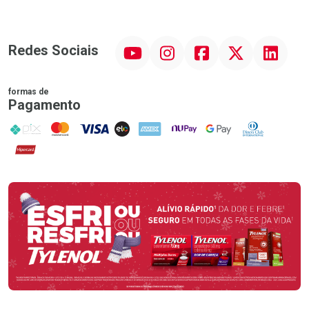
YouTube
Instagram
Facebook
Twitter
Linkedin
Redes Sociais
formas de
Pagamento
PIX
MasterCard
VISA
ELO
AMEX
NuPay
Google Pay
Diners Club
Hipercard
Promoção em Destaque