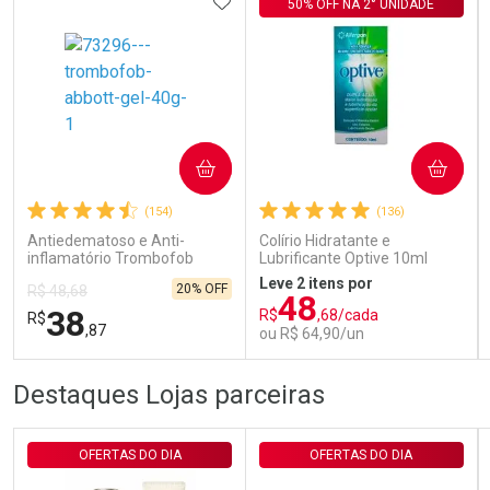
ADICIONAR AOS FAVORITOS
50% OFF NA 2° UNIDADE
Ativar Desconto
COMPRAR
COMPRAR
(154)
(136)
Comprar sem Desconto
Comprar sem Desconto
Por R$ 143,94/cada
Por R$ 143,94/cada
Antiedematoso e Anti-
Colírio Hidratante e
inflamatório Trombofob
Lubrificante Optive 10ml
200U/g 40g
Leve 2 itens por
20% OFF
R$ 48,68
48
38
R$
,68/cada
R$
,87
ou R$ 64,90/un
FECHAR
FECHAR
FEC
FEC
Destaques Lojas parceiras
Laboratório
Laboratório
Por Menos
Por Menos
OFERTAS DO DIA
OFERTAS DO DIA