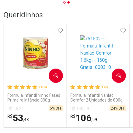
Queridinhos
ADICIONAR AOS FAVORITOS
ADIC
COMPRAR
COMPRAR
(155)
(13)
Fórmula Infantil Ninho Fases
Fórmula Infantil Nanlac
Primeira Infância 800g
Comfor 2 Unidades de 800g
5% OFF
24% OFF
R$ 56,24
R$ 140,99
53
106
R$
R$
,43
,99