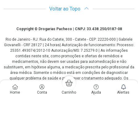
Voltar ao Topo
Copyright
Copyright © Drogarias Pacheco | CNPJ: 33.438.250/0187-08
Rio de Janeiro - RJ: Rua do Catete, 300 - Catete - CEP: 22220-000 | Gabriele
Giovanelli - CRF 28127 | 24 horas| Autorização de funcionamento: Processo:
25351.493074/2012-10 Autorização/MS: 7.25279.0 | As informações
contidas neste site, como promoções e ofertas de remédios e
medicamentos, não devem ser usadas para automedicação e não
substituem, em hipótese alguma, a medicação prescrita pelo profissional da
área médica. Somente o médico está em condições de diagnosticar
qualquer problema de saúde e prescrever o tratamento adequado. Os
preços e as promoções são válidos apenas para compras via internet. As
fotos contidas em nosso site são meramente ilustrativas. *Preços e
Home
Conta
Carrinho
Ajuda
Alertas
disponibilidade sujeitos a alterações no decorrer do dia. Antibióticos e
antimicrobianos vendas apenas em lojas físicas ou televendas. Portaria nº
344 - 01/02/1999 - Ministério da Saúde. Horário de funcionamento Central
de Vendas e Atendimento ao Cliente 4020 4404 ou 0800 282 10 10 de
domingo a domingo das 08h00 às 20h00.
LGPD Aceite os Cookies