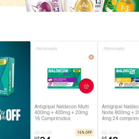
Patrocinado
Patrocinado
Medicamento De Refer
COMPRAR
COM
(52)
(4
Antigripal Naldecon Multi
Antigripal Naldec
400mg + 400mg + 20mg
Noite 800mg + 
16 Comprimidos
4mg 24 comprim
R$ 41,49
16% OFF
R$ 70,06
R$
R$