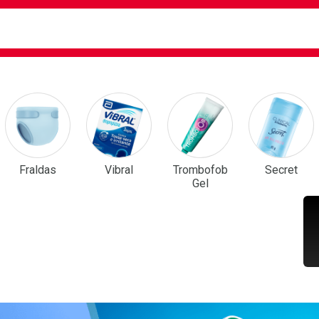
ca
isa?
em Destaque
Fraldas
Vibral
Trombofob
Secret
Gel