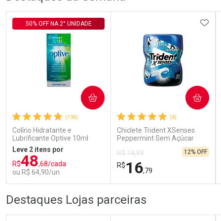
ADIC
50% OFF NA 2° UNIDADE
Ativar Desconto
COMPRAR
COMPRAR
Comprar sem Desconto
Comprar sem Desconto
Por R$ 29,30/cada
Por R$ 29,30/cada
(136)
(4)
Colírio Hidratante e
Chiclete Trident XSenses
Lubrificante Optive 10ml
Peppermint Sem Açúcar
Garrafa 54g
Leve 2 itens por
12% OFF
R$ 18,99
48
16
R$
,68/cada
R$
,79
ou R$ 64,90/un
FECHAR
FECHAR
FEC
FEC
Destaques Lojas parceiras
Laboratório
Laboratório
Por Menos
Por Menos