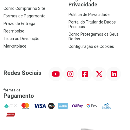
Privacidade
Como Comprar no Site
Política de Privacidade
Formas de Pagamento
Portal do Titular de Dados
Prazo de Entrega
Pessoais
Reembolso
Como Protegemos os Seus
Troca ou Devolução
Dados
Marketplace
Configuração de Cookies
YouTube
Instagram
Facebook
Twitter
Linkedin
Redes Sociais
formas de
Pagamento
PIX
MasterCard
VISA
ELO
AMEX
NuPay
Google Pay
Diners Club
Hipercard