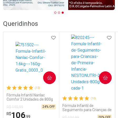
Queridinhos
ADICIONAR AOS FAVORITOS
ADIC
COMPRAR
COMPRAR
(13)
Fórmula Infantil Nanlac
(10)
Comfor 2 Unidades de 800g
Fórmula Infantil de
24% OFF
R$ 140,99
Seguimento para Crianças de
106
R$
Primeira Infância Nestonutri
,99
20% OFF
R$ 104,99