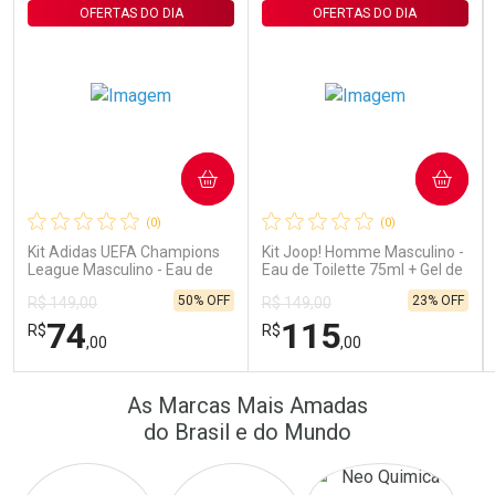
OFERTAS DO DIA
OFERTAS DO DIA
COMPRAR
COMPRAR
Ativar Desconto
Ativar Desconto
(0)
(0)
Comprar sem Desconto
Comprar sem Desconto
Comprar sem Desconto
Comprar sem Desconto
Kit Adidas UEFA Champions
Kit Joop! Homme Masculino -
Por R$ 64,90/cada
Por R$ 16,79/cada
Por R$ 64,90/cada
Por R$ 16,79/cada
League Masculino - Eau de
Eau de Toilette 75ml + Gel de
Toilette 100ml + Shower Gel
Banho 75ml
50% OFF
23% OFF
R$ 149,00
R$ 149,00
250ml
74
115
R$
R$
,00
,00
FECHAR
FECHAR
FEC
FEC
As Marcas Mais Amadas
Laboratório
Laboratório
Por Menos
Por Menos
do Brasil e do Mundo