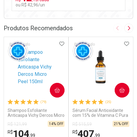
ou R$ 42,96/un
FECHAR
FECHAR
Laboratório
Por Menos
Produtos Recomendados
Imagem A
Pró
ADICIONAR AOS FAVORITOS
ADIC
Patrocinado
Patrocinado
Ativar Desconto
COMPRAR
COMPRAR
Comprar sem Desconto
Comprar sem Desconto
(79)
(25)
Por R$ 42,96/cada
Por R$ 42,96/cada
Shampoo Esfoliante
Sérum Facial Antioxidante
Anticaspa Vichy Dercos Micro
com 15% de Vitamina C Pura
Peel 150ml
SkinCeuticals C E Ferulic
14% OFF
21% OFF
R$ 121,99
R$ 515,59
30ml
104
407
R$
R$
,99
,99