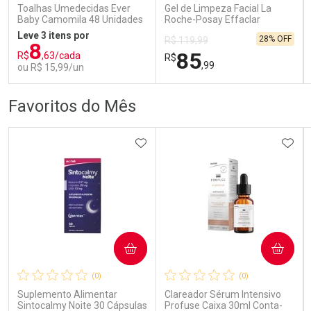
Comprar sem Desconto
Comprar sem Desconto
Comprar sem Desconto
Comprar sem Desconto
Toalhas Umedecidas Ever
Gel de Limpeza Facial La
Por R$ 80,99/cada
Por R$ 80,59/cada
Por R$ 80,99/cada
Por R$ 80,59/cada
Baby Camomila 48 Unidades
Roche-Posay Effaclar
Concentrado 300g
Leve 3 itens por
28% OFF
R$ 119,99
8
85
R$
,63/cada
R$
,99
ou R$ 15,99/un
FECHAR
FECHAR
FEC
FEC
Favoritos do Mês
Laboratório
Dermaclub
Por Menos
Por Menos
ADICIONAR AOS FAVORITOS
ADIC
COMPRAR
COMPRAR
Ativar Desconto
Ativar Desconto
(0)
(0)
Comprar sem Desconto
Comprar sem Desconto
Comprar sem Desconto
Comprar sem Desconto
Suplemento Alimentar
Clareador Sérum Intensivo
Por R$ 15,99/cada
Por R$ 85,99/cada
Por R$ 15,99/cada
Por R$ 85,99/cada
Sintocalmy Noite 30 Cápsulas
Profuse Caixa 30ml Conta-