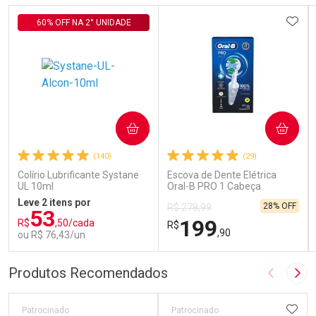
ADIC
60% OFF NA 2° UNIDADE
COMPRAR
COMPRAR
(140)
(29)
Colírio Lubrificante Systane
Escova de Dente Elétrica
UL 10ml
Oral-B PRO 1 Cabeça
Redonda Recarregável 1
Leve 2 itens por
28% OFF
R$ 278,99
Unidade
53
199
R$
,50/cada
R$
,90
ou R$ 76,43/un
FECHAR
FECHAR
FEC
FEC
Produtos Recomendados
Imagem A
Pró
Laboratório
Laboratório
Por Menos
Por Menos
ADIC
Patrocinado
Patrocinado