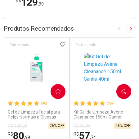
129
R$
,99
FECHAR
FECHAR
Dermaclub
Por Menos
Produtos Recomendados
Imagem A
Pró
ADICIONAR AOS FAVORITOS
Patrocinado
Patrocinado
Ativar Desconto
COMPRAR
COMPRAR
Comprar sem Desconto
Comprar sem Desconto
(48)
(35)
Por R$ 129,99/cada
Por R$ 129,99/cada
Gel de Limpeza Facial para
Kit Gel de Limpeza Avène
Peles Normais a Oleosas
Cleanance 150ml Ganhe
CeraVe 454g
40ml
26% OFF
28% OFF
R$ 109,99
R$ 79,99
80
57
R$
R$
,99
,74