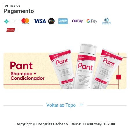
formas de
Pagamento
PIX
MasterCard
VISA
ELO
AMEX
NuPay
Google Pay
Diners Club
Hipercard
Promoção em Destaque
Voltar ao Topo
Copyright
Copyright © Drogarias Pacheco | CNPJ: 33.438.250/0187-08