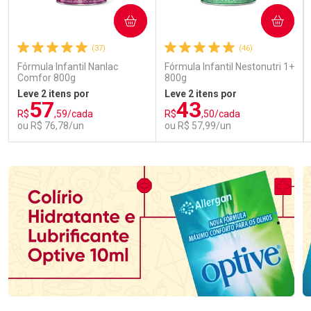
COMPRAR
COMPRAR
(37)
(46)
Fórmula Infantil Nanlac
Fórmula Infantil Nestonutri 1+
Comfor 800g
800g
Leve 2 itens por
Leve 2 itens por
57
43
R$
,59/cada
R$
,50/cada
ou R$ 76,78/un
ou R$ 57,99/un
FECHAR
FECHAR
FEC
FEC
Laboratório
Laboratório
Por Menos
Por Menos
Ativar Desconto
Ativar Desconto