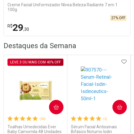
Creme Facial Uniformizador Nívea Beleza Radiante 7 em 1
100g
27% OFF
29
R$
,30
R
R
FECHA
FECHA
Destaques da Semana
Laboratório
Por Menos
ADIC
LEVE 3 OU MAIS COM 40% OFF
Ativar Desconto
COMPRAR
COMPRAR
(30)
(2)
Comprar sem Desconto
Comprar sem Desconto
Por R$ 29,30/cada
Por R$ 29,30/cada
Toalhas Umedecidas Ever
Sérum Facial Antissinais
Baby Camomila 48 Unidades
Bifásico Noturno Isdin