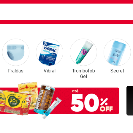
ca
isa?
em Destaque
Fraldas
Vibral
Trombofob
Secret
Gel