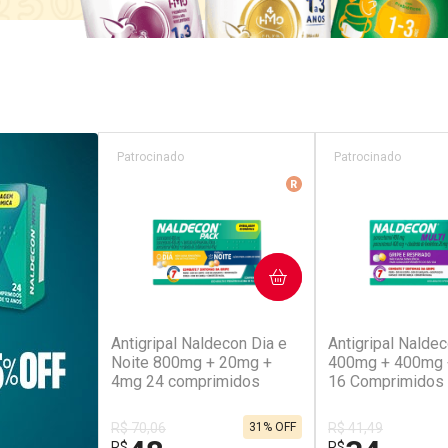
COMPRAR
COM
(45)
(5
Antigripal Naldecon Dia e
Antigripal Naldec
Noite 800mg + 20mg +
400mg + 400mg
4mg 24 comprimidos
16 Comprimidos
R$ 70,06
31% OFF
R$ 41,49
48
34
R$
R$
,01
,99
FECHAR
FECHAR
Laboratório
Laboratório
Por Menos
Por Menos
Para Você