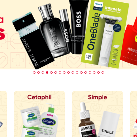
Retire na Loja
Parcele
Mais perto de você
Até 3x Sem Juros
N