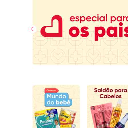
Benefícios
Frete Grátis
Entrega
Acima R$199
Em até 2 horas