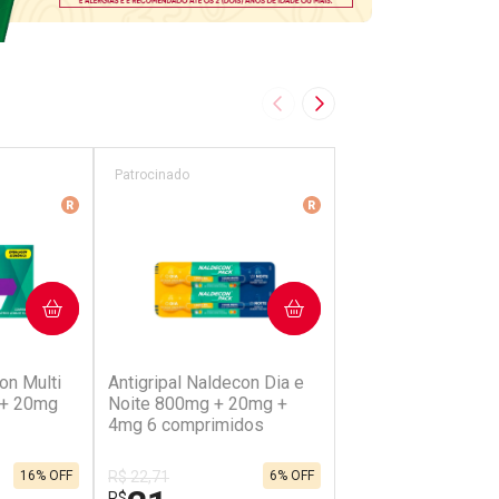
PRAR
COMPRAR
COMP
2)
(90)
(20)
on Multi
Antigripal Naldecon Dia e
Antigripal Naldecon
 + 20mg
Noite 800mg + 20mg +
400mg + 400mg +
4mg 6 comprimidos
Comprimidos
16% OFF
R$ 22,71
6% OFF
R$ 12,68
21
10
R$
R$
,34
,29
FECHAR
FECHAR
FECHAR
FECHAR
Laboratório
Laboratório
Por Menos
Por Menos