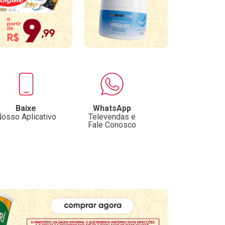
Fale Conosco
Imagem Anterior
Próxima Imagem
Patrocinado
Patrocinado
ência
Medicamento De Referência
Medicamento De Referên