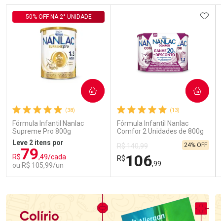
ADIC
50% OFF NA 2° UNIDADE
COMPRAR
COMPRAR
(38)
(13)
Fórmula Infantil Nanlac
Fórmula Infantil Nanlac
Supreme Pro 800g
Comfor 2 Unidades de 800g
Leve 2 itens por
24% OFF
R$ 140,99
79
106
R$
,49/cada
R$
,99
ou R$ 105,99/un
FECHAR
FECHAR
FEC
FEC
Laboratório
Laboratório
Por Menos
Por Menos