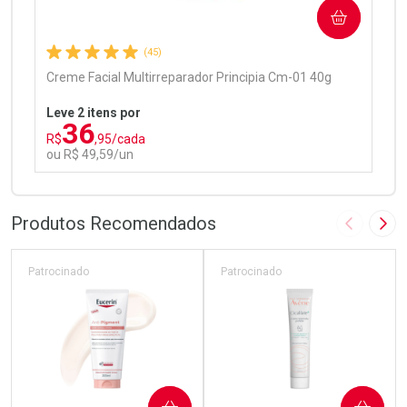
COMPRAR
Comprar sem Desconto
Comprar sem Desconto
Por R$ 97,90/cada
Por R$ 97,90/cada
(45)
Creme Facial Multirreparador Principia Cm-01 40g
Leve 2 itens por
36
R$
,95/cada
ou R$ 49,59/un
FECHAR
FECHAR
Laboratório
Por Menos
Produtos Recomendados
Imagem A
Pró
Patrocinado
Patrocinado
Ativar Desconto