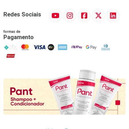
YouTube
Instagram
Facebook
Twitter
Linkedin
Redes Sociais
formas de
Pagamento
PIX
MasterCard
VISA
ELO
AMEX
NuPay
Google Pay
Diners Club
Hipercard
Promoção em Destaque