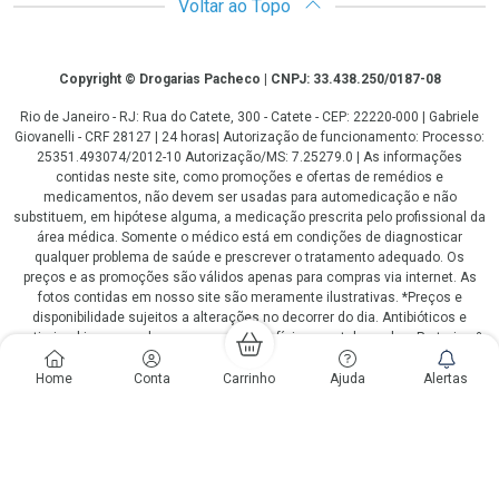
Voltar ao Topo
Copyright
Copyright © Drogarias Pacheco | CNPJ: 33.438.250/0187-08
Rio de Janeiro - RJ: Rua do Catete, 300 - Catete - CEP: 22220-000 | Gabriele
Giovanelli - CRF 28127 | 24 horas| Autorização de funcionamento: Processo:
25351.493074/2012-10 Autorização/MS: 7.25279.0 | As informações
contidas neste site, como promoções e ofertas de remédios e
medicamentos, não devem ser usadas para automedicação e não
substituem, em hipótese alguma, a medicação prescrita pelo profissional da
área médica. Somente o médico está em condições de diagnosticar
qualquer problema de saúde e prescrever o tratamento adequado. Os
preços e as promoções são válidos apenas para compras via internet. As
fotos contidas em nosso site são meramente ilustrativas. *Preços e
disponibilidade sujeitos a alterações no decorrer do dia. Antibióticos e
antimicrobianos vendas apenas em lojas físicas ou televendas. Portaria nº
344 - 01/02/1999 - Ministério da Saúde. Horário de funcionamento Central
de Vendas e Atendimento ao Cliente 4020 4404 ou 0800 282 10 10 de
Home
Conta
Carrinho
Ajuda
Alertas
domingo a domingo das 08h00 às 20h00.
LGPD Aceite os Cookies