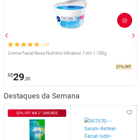
COMPRAR
Imagem Anterior
Pró
(100)
Creme Facial Nivea Nutritivo Ultraleve 7 em 1 100g
27% OFF
29
R$
,30
R
R
FECHA
FECHA
Destaques da Semana
Laboratório
Por Menos
ADIC
50% OFF NA 2° UNIDADE