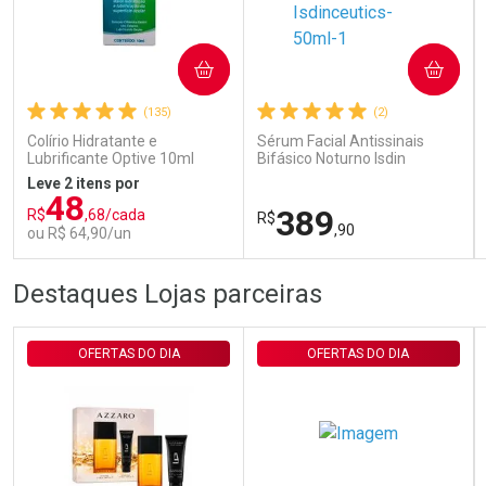
Ativar Desconto
COMPRAR
COMPRAR
(135)
(2)
Comprar sem Desconto
Comprar sem Desconto
Por R$ 29,30/cada
Por R$ 29,30/cada
Colírio Hidratante e
Sérum Facial Antissinais
Lubrificante Optive 10ml
Bifásico Noturno Isdin
Isdinceutics Retinal com
Leve 2 itens por
Retinaldeído 50ml
48
389
R$
,68/cada
R$
,90
ou R$ 64,90/un
FECHAR
FECHAR
FEC
FEC
Destaques Lojas parceiras
Laboratório
Laboratório
Por Menos
Por Menos
OFERTAS DO DIA
OFERTAS DO DIA