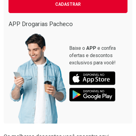
CADASTRAR
Comprar sem Desconto
Comprar sem Desconto
Comprar sem Desconto
Comprar sem Desconto
Por R$ 87,99/cada
Por R$ 137,94/cada
Por R$ 87,99/cada
Por R$ 137,94/cada
APP Drogarias Pacheco
Baixe o
APP
e confira
ofertas e descontos
exclusivos para você!