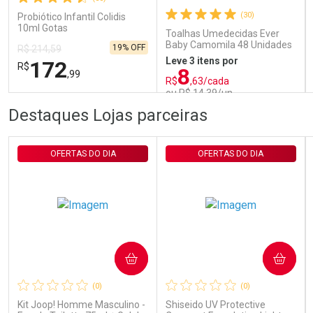
(30)
Probiótico Infantil Colidis
10ml Gotas
Comprar sem Desconto
Comprar sem Desconto
Toalhas Umedecidas Ever
Por R$ 29,30/cada
Por R$ 29,30/cada
Baby Camomila 48 Unidades
19% OFF
R$ 214,59
Leve 3 itens por
172
R$
8
,99
R$
,63/cada
ou R$ 14,39/un
FECHAR
FECHAR
FEC
FEC
Destaques Lojas parceiras
Laboratório
Laboratório
Por Menos
Por Menos
OFERTAS DO DIA
OFERTAS DO DIA
COMPRAR
COMPRAR
Ativar Desconto
Ativar Desconto
(0)
(0)
Comprar sem Desconto
Comprar sem Desconto
Comprar sem Desconto
Comprar sem Desconto
Kit Joop! Homme Masculino -
Shiseido UV Protective