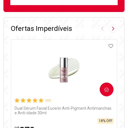
FECHAR
FECHAR
Laboratório
Por Menos
Ofertas Imperdíveis
Imagem Anter
Próxima
ADICIO
Ativar Desconto
COMPRAR
Comprar sem Desconto
Comprar sem Desconto
Por R$ 99,90/cada
Por R$ 99,90/cada
(60)
Dual Sérum Facial Eucerin Anti-Pigment Antimanchas
e Anti-idade 30ml
18% OFF