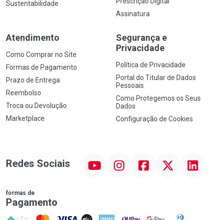
Prescrição Digital
Sustentabilidade
Assinatura
Atendimento
Segurança e
Privacidade
Como Comprar no Site
Política de Privacidade
Formas de Pagamento
Portal do Titular de Dados
Prazo de Entrega
Pessoais
Reembolso
Como Protegemos os Seus
Troca ou Devolução
Dados
Marketplace
Configuração de Cookies
YouTube
Instagram
Facebook
Twitter
Linkedin
Redes Sociais
formas de
Pagamento
PIX
MasterCard
VISA
ELO
AMEX
NuPay
Google Pay
Diners Club