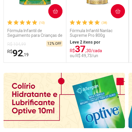
COMPRAR
COMPRAR
(10)
(38)
Fórmula Infantil de
Fórmula Infantil Nanlac
Seguimento para Crianças de
Supreme Pro 800g
Primeira Infância Nestonutri
Leve 2 itens por
12% OFF
R$ 104,99
2 Unidades de 800g cada
37
92
R$
,30/cada
R$
,19
ou R$ 49,73/un
FECHAR
FECHAR
FEC
FEC
Laboratório
Laboratório
Por Menos
Por Menos