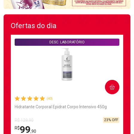
Ofertas do dia
DESC. LABORATÓRIO
COMPRAR
(43)
Hidratante Corporal Epidrat Corpo Intensivo 450g
23% OFF
R$ 129,90
99
R$
,90