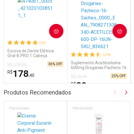
COMPRAR
COMPRAR
(29)
Escova de Dente Elétrica
(218)
Oral-B PRO 1 Cabeça
Redonda Recarregável 1
Suplemento Acetilcisteína
36% OFF
R$ 278,99
Unidade
600mg Drogarias Pacheco 16
178
R$
Sachês
,40
25% OFF
R$ 39,99
29
R$
,99
FECHAR
FECHAR
FEC
FEC
Produtos Recomendados
Imagem A
Pró
Laboratório
Laboratório
Por Menos
Por Menos
Patrocinado
Patrocinado