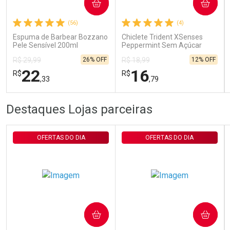
COMPRAR
COMPRAR
Ativar Desconto
(56)
(4)
Espuma de Barbear Bozzano
Chiclete Trident XSenses
Comprar sem Desconto
Comprar sem Desconto
Pele Sensível 200ml
Peppermint Sem Açúcar
Por R$ 29,30/cada
Por R$ 29,30/cada
Garrafa 54g
26% OFF
12% OFF
R$ 29,99
R$ 18,99
22
16
R$
R$
,33
,79
FECHAR
FECHAR
FEC
FEC
Destaques Lojas parceiras
Laboratório
Laboratório
Por Menos
Por Menos
OFERTAS DO DIA
OFERTAS DO DIA
COMPRAR
COMPRAR
Ativar Desconto
Ativar Desconto