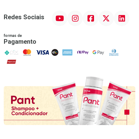
YouTube
Instagram
Facebook
Twitter
Linkedin
Redes Sociais
formas de
Pagamento
PIX
MasterCard
VISA
ELO
AMEX
NuPay
Google Pay
Diners Club
Hipercard
Promoção em Destaque