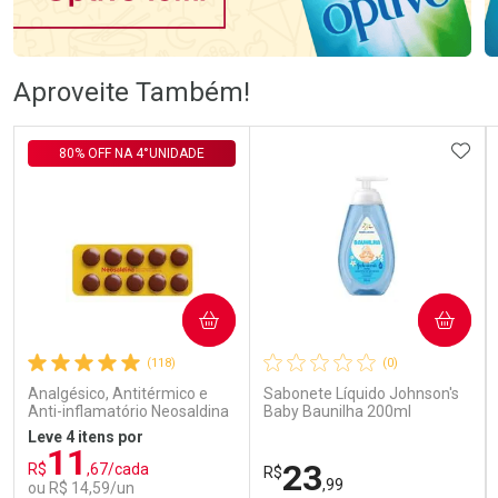
Ativar Desconto
Ativar Desconto
Aproveite Também!
Comprar sem Desconto
Comprar sem Desconto
Comprar sem Desconto
Comprar sem Desconto
ADIC
80% OFF NA 4°UNIDADE
Por R$ 76,78/cada
Por R$ 106,99/cada
Por R$ 76,78/cada
Por R$ 106,99/cada
COMPRAR
COMPRAR
(118)
(0)
Analgésico, Antitérmico e
Sabonete Líquido Johnson's
Anti-inflamatório Neosaldina
Baby Baunilha 200ml
30mg + 300mg + 30mg 10
Leve 4 itens por
Drágeas
11
23
R$
,67/cada
R$
,99
ou R$ 14,59/un