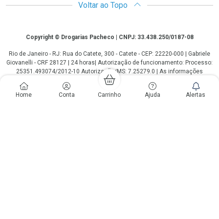
Voltar ao Topo
Copyright
Copyright © Drogarias Pacheco | CNPJ: 33.438.250/0187-08
Rio de Janeiro - RJ: Rua do Catete, 300 - Catete - CEP: 22220-000 | Gabriele
Giovanelli - CRF 28127 | 24 horas| Autorização de funcionamento: Processo:
25351.493074/2012-10 Autorização/MS: 7.25279.0 | As informações
contidas neste site, como promoções e ofertas de remédios e
medicamentos, não devem ser usadas para automedicação e não
Home
Conta
Carrinho
Ajuda
Alertas
substituem, em hipótese alguma, a medicação prescrita pelo profissional da
área médica. Somente o médico está em condições de diagnosticar
qualquer problema de saúde e prescrever o tratamento adequado. Os
preços e as promoções são válidos apenas para compras via internet. As
fotos contidas em nosso site são meramente ilustrativas. *Preços e
disponibilidade sujeitos a alterações no decorrer do dia. Antibióticos e
antimicrobianos vendas apenas em lojas físicas ou televendas. Portaria nº
344 - 01/02/1999 - Ministério da Saúde. Horário de funcionamento Central
de Vendas e Atendimento ao Cliente 4020 4404 ou 0800 282 10 10 de
domingo a domingo das 08h00 às 20h00.
LGPD Aceite os Cookies