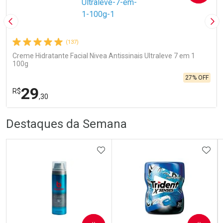
Imagem Anterior
Pró
(137)
Creme Hidratante Facial Nivea Antissinais Ultraleve 7 em 1
100g
27% OFF
29
R$
,30
R
R
FECHA
FECHA
Destaques da Semana
Laboratório
Por Menos
ADICIONAR AOS FAVORITOS
ADIC