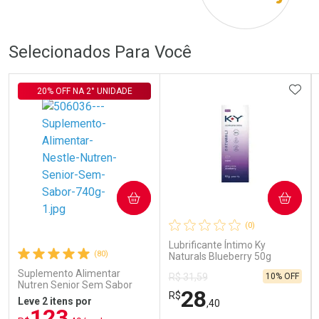
Por R$ 566,00/cada
Por R$ 240,00/cada
Por R$ 566,00/cada
Por R$ 240,00/cada
Selecionados Para Você
ADIC
20% OFF NA 2° UNIDADE
COMPRAR
COMPRAR
(0)
Lubrificante Íntimo Ky
(80)
Naturals Blueberry 50g
Suplemento Alimentar
10% OFF
R$ 31,59
Nutren Senior Sem Sabor
28
R$
740g
Leve 2 itens por
,40
123