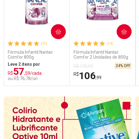
COMPRAR
COMPRAR
(37)
(13)
Fórmula Infantil Nanlac
Fórmula Infantil Nanlac
Comfor 800g
Comfor 2 Unidades de 800g
Leve 2 itens por
24% OFF
R$ 140,99
57
106
R$
,59/cada
R$
,99
ou R$ 76,78/un
FECHAR
FECHAR
FEC
FEC
Laboratório
Laboratório
Por Menos
Por Menos