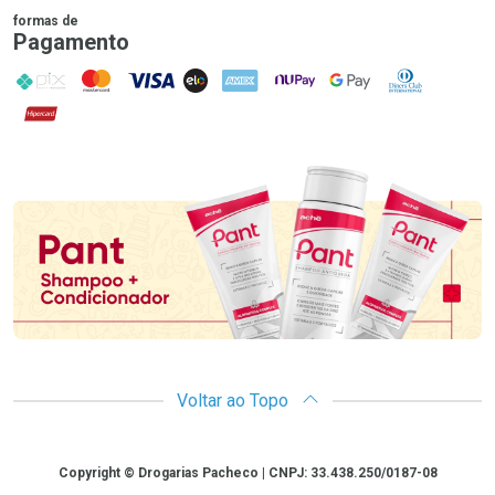
formas de
Pagamento
PIX
MasterCard
VISA
ELO
AMEX
NuPay
Google Pay
Diners Club
Hipercard
Promoção em Destaque
Voltar ao Topo
Copyright
Copyright © Drogarias Pacheco | CNPJ: 33.438.250/0187-08