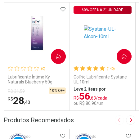
ADICIONAR AOS FAVORITOS
60% OFF NA 2° UNIDADE
COMPRAR
COMPRAR
(0)
(140)
Lubrificante Íntimo Ky
Colírio Lubrificante Systane
Naturals Blueberry 50g
UL 10ml
Leve 2 itens por
10% OFF
R$ 31,59
56
28
R$
,63/cada
R$
,40
ou R$ 80,90/un
FECHAR
FECHAR
FEC
FEC
Produtos Recomendados
Imagem A
Pró
Laboratório
Laboratório
Por Menos
Por Menos
ADICIONAR AOS FAVORITOS
ADIC
Patrocinado
Patrocinado