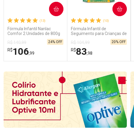
COMPRAR
COMPRAR
(13)
(10)
Fórmula Infantil Nanlac
Fórmula Infantil de
Comfor 2 Unidades de 800g
Seguimento para Crianças de
Primeira Infância Nestonutri
24% OFF
20% OFF
R$ 140,99
R$ 104,99
2 Unidades de 800g cada
106
83
R$
R$
,99
,98
FECHAR
FECHAR
FEC
FEC
Laboratório
Laboratório
Por Menos
Por Menos
Ativar Desconto
Ativar Desconto