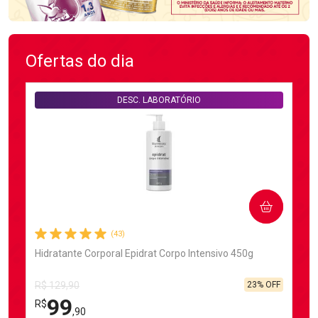
Ofertas do dia
DESC. LABORATÓRIO
COMPRAR
(43)
Hidratante Corporal Epidrat Corpo Intensivo 450g
23% OFF
R$ 129,90
99
R$
,90