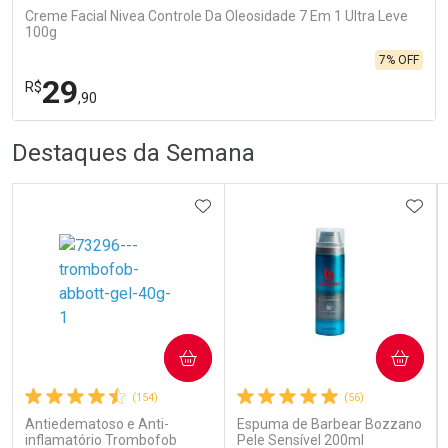
Creme Facial Nivea Controle Da Oleosidade 7 Em 1 Ultra Leve
100g
7% OFF
29
R$
,90
R
R
FECHA
FECHA
Destaques da Semana
Laboratório
Por Menos
ADICIONAR AOS FAVORITOS
ADIC
Ativar Desconto
COMPRAR
COMPRAR
(154)
(56)
Comprar sem Desconto
Comprar sem Desconto
Por R$ 29,90/cada
Por R$ 29,90/cada
Antiedematoso e Anti-
Espuma de Barbear Bozzano
inflamatório Trombofob
Pele Sensível 200ml