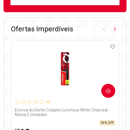
FECHAR
FECHAR
Laboratório
Por Menos
Ofertas Imperdíveis
Imagem Anter
Próxima
ADICIO
Ativar Desconto
COMPRAR
Comprar sem Desconto
Comprar sem Desconto
Por R$ 99,90/cada
Por R$ 99,90/cada
(0)
Escova de Dente Colgate Luminous White Charcoal
Macia 2 Unidades
26% OFF