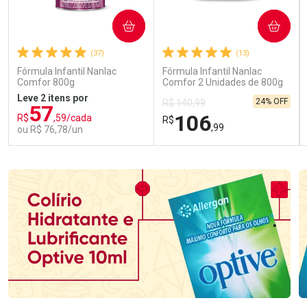
COMPRAR
COMPRAR
(37)
(13)
Fórmula Infantil Nanlac
Fórmula Infantil Nanlac
Comfor 800g
Comfor 2 Unidades de 800g
Leve 2 itens por
24% OFF
R$ 140,99
57
106
R$
,59/cada
R$
,99
ou R$ 76,78/un
FECHAR
FECHAR
FEC
FEC
Laboratório
Laboratório
Por Menos
Por Menos