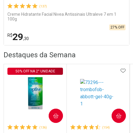
(137)
Creme Hidratante Facial Nivea Antissinais Ultraleve 7 em 1
100g
27% OFF
29
R$
,30
R
R
FECHA
FECHA
Destaques da Semana
Laboratório
Por Menos
ADIC
50% OFF NA 2° UNIDADE
COMPRAR
COMPRAR
Ativar Desconto
(136)
(154)