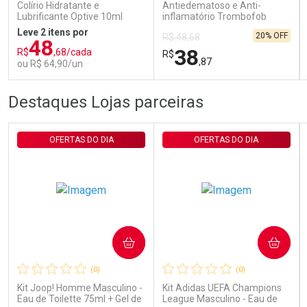
Colírio Hidratante e
Antiedematoso e Anti-
Comprar sem Desconto
Comprar sem Desconto
Lubrificante Optive 10ml
inflamatório Trombofob
Por R$ 29,30/cada
Por R$ 29,30/cada
200U/g 40g
Leve 2 itens por
20% OFF
R$ 48,68
48
38
R$
,68/cada
R$
,87
ou R$ 64,90/un
FECHAR
FECHAR
FEC
FEC
Destaques Lojas parceiras
Laboratório
Laboratório
Por Menos
Por Menos
OFERTAS DO DIA
OFERTAS DO DIA
COMPRAR
COMPRAR
Ativar Desconto
Ativar Desconto
(0)
(0)
Comprar sem Desconto
Comprar sem Desconto
Comprar sem Desconto
Comprar sem Desconto
Kit Joop! Homme Masculino -
Kit Adidas UEFA Champions
Por R$ 64,90/cada
Por R$ 38,87/cada
Por R$ 64,90/cada
Por R$ 38,87/cada
Eau de Toilette 75ml + Gel de
League Masculino - Eau de