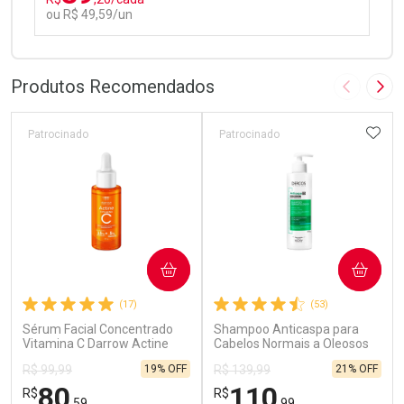
ou R$ 49,59/un
FECHAR
FECHAR
Laboratório
Por Menos
Produtos Recomendados
Imagem A
Pró
ADIC
Patrocinado
Patrocinado
Ativar Desconto
COMPRAR
COMPRAR
Comprar sem Desconto
Comprar sem Desconto
(17)
(53)
Por R$ 49,59/cada
Por R$ 49,59/cada
Sérum Facial Concentrado
Shampoo Anticaspa para
Vitamina C Darrow Actine
Cabelos Normais a Oleosos
30ml
Vichy Dercos DS 300g
19% OFF
21% OFF
R$ 99,99
R$ 139,99
80
110
R$
R$
,59
,99