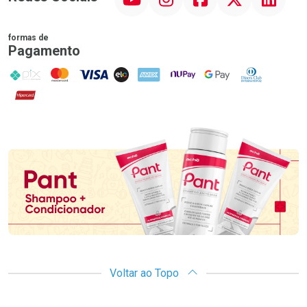
formas de
Pagamento
PIX
MasterCard
VISA
ELO
AMEX
NuPay
Google Pay
Diners Club
Hipercard
Promoção em Destaque
Voltar ao Topo