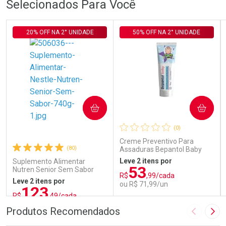
Selecionados Para Você
20% OFF NA 2° UNIDADE
50% OFF NA 2° UNIDADE
COMPRAR
COMPRAR
(0)
Creme Preventivo Para
(80)
Assaduras Bepantol Baby
Toy Story Personagens
Leve 2 itens por
Suplemento Alimentar
Sortidos 120g
53
Nutren Senior Sem Sabor
R$
,99/cada
740g
Leve 2 itens por
ou R$ 71,99/un
123
R$
,49/cada
ou R$ 137,21/un
FECHAR
FECHAR
FEC
FEC
Produtos Recomendados
Imagem A
Pró
Laboratório
Laboratório
Por Menos
Por Menos