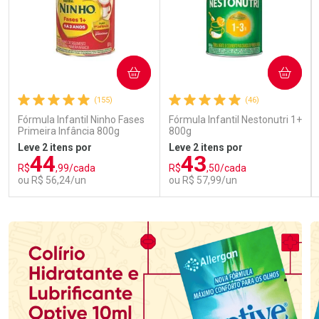
COMPRAR
COMPRAR
(155)
(46)
Fórmula Infantil Ninho Fases
Fórmula Infantil Nestonutri 1+
Primeira Infância 800g
800g
Leve 2 itens por
Leve 2 itens por
44
43
R$
,99/cada
R$
,50/cada
ou R$ 56,24/un
ou R$ 57,99/un
FECHAR
FECHAR
FEC
FEC
Laboratório
Laboratório
Por Menos
Por Menos