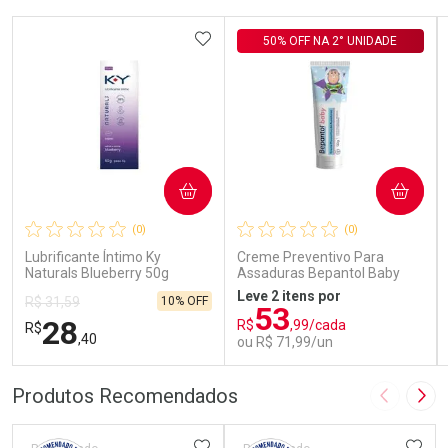
ADICIONAR AOS FAVORITOS
50% OFF NA 2° UNIDADE
COMPRAR
COMPRAR
(0)
(0)
Lubrificante Íntimo Ky
Creme Preventivo Para
Naturals Blueberry 50g
Assaduras Bepantol Baby
Toy Story Personagens
Leve 2 itens por
10% OFF
R$ 31,59
Sortidos 120g
53
28
R$
,99/cada
R$
,40
ou R$ 71,99/un
FECHAR
FECHAR
FEC
FEC
Produtos Recomendados
Imagem A
Pró
Laboratório
Laboratório
Por Menos
Por Menos
ADICIONAR AOS FAVORITOS
ADIC