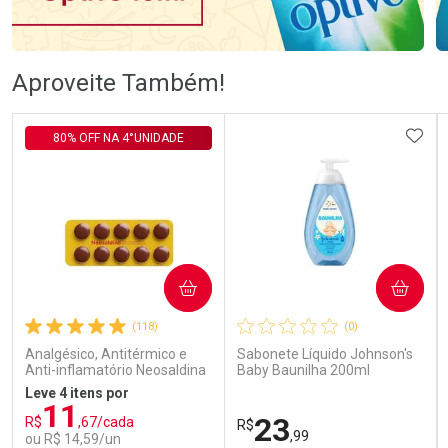
Ativar Desconto
Ativar Desconto
Aproveite Também!
Comprar sem Desconto
Comprar sem Desconto
Comprar sem Desconto
Comprar sem Desconto
ADIC
80% OFF NA 4°UNIDADE
Por R$ 56,24/cada
Por R$ 57,99/cada
Por R$ 56,24/cada
Por R$ 57,99/cada
COMPRAR
COMPRAR
(118)
(0)
Analgésico, Antitérmico e
Sabonete Líquido Johnson's
Anti-inflamatório Neosaldina
Baby Baunilha 200ml
30mg + 300mg + 30mg 10
Leve 4 itens por
Drágeas
11
23
R$
,67/cada
R$
,99
ou R$ 14,59/un