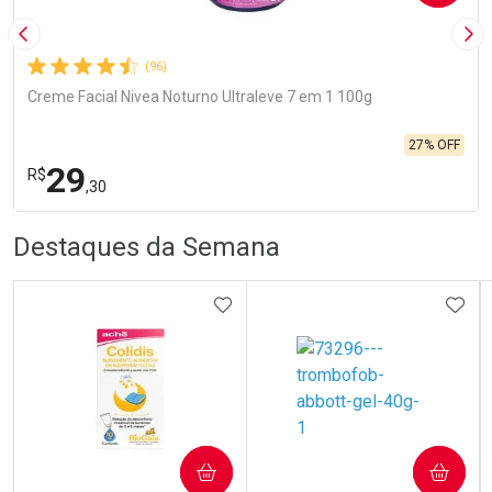
Imagem Anterior
Pró
(96)
Creme Facial Nivea Noturno Ultraleve 7 em 1 100g
27% OFF
29
R$
,30
R
R
FECHA
FECHA
Destaques da Semana
Laboratório
Por Menos
ADICIONAR AOS FAVORITOS
ADIC
Ativar Desconto
COMPRAR
COMPRAR