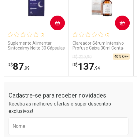
COMPRAR
COMPRAR
Ativar Desconto
Ativar Desconto
(0)
(0)
Comprar sem Desconto
Comprar sem Desconto
Comprar sem Desconto
Comprar sem Desconto
Suplemento Alimentar
Clareador Sérum Intensivo
Por R$ 59,58/cada
Por R$ 189,99/cada
Por R$ 59,58/cada
Por R$ 189,99/cada
Sintocalmy Noite 30 Cápsulas
Profuse Caixa 30ml Conta-
Gotas
40% OFF
R$ 229,90
87
137
R$
R$
,99
,94
Tudo sobre a Drogarias Pacheco
FECHAR
FECHAR
FEC
FEC
Laboratório
Laboratório
Por Menos
Por Menos
Cadastre-se para receber novidades
Receba as melhores ofertas e super descontos
exclusivos!
Preencha o formulário abaixo para receber 
Nome