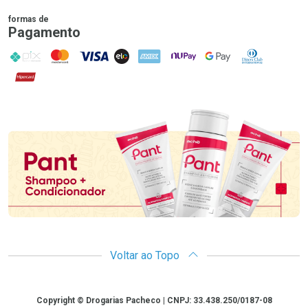
formas de
Pagamento
PIX
MasterCard
VISA
ELO
AMEX
NuPay
Google Pay
Diners Club
Hipercard
Promoção em Destaque
Voltar ao Topo
Copyright
Copyright © Drogarias Pacheco | CNPJ: 33.438.250/0187-08