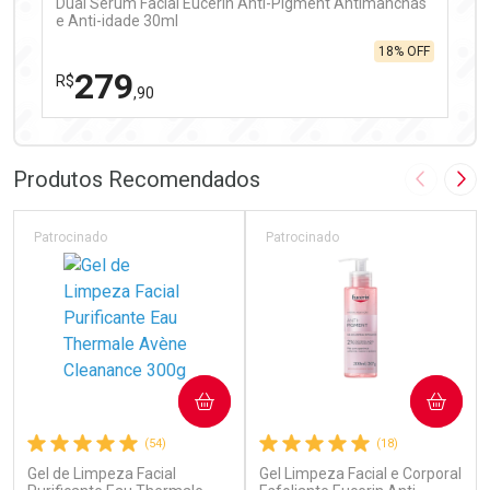
Dual Sérum Facial Eucerin Anti-Pigment Antimanchas
e Anti-idade 30ml
18% OFF
279
R$
,90
FECHAR
FECHAR
Laboratório
Por Menos
Produtos Recomendados
Imagem A
Pró
Patrocinado
Patrocinado
Ativar Desconto
COMPRAR
COMPRAR
Comprar sem Desconto
Comprar sem Desconto
(54)
(18)
Por R$ 279,90/cada
Por R$ 279,90/cada
Gel de Limpeza Facial
Gel Limpeza Facial e Corporal