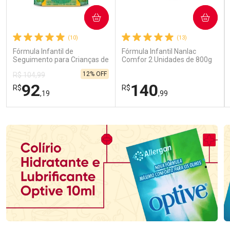
COMPRAR
COMPRAR
(10)
(13)
Fórmula Infantil de
Fórmula Infantil Nanlac
Seguimento para Crianças de
Comfor 2 Unidades de 800g
Primeira Infância Nestonutri
12% OFF
R$ 104,99
2 Unidades de 800g cada
92
140
R$
R$
,19
,99
FECHAR
FECHAR
FEC
FEC
Laboratório
Laboratório
Por Menos
Por Menos