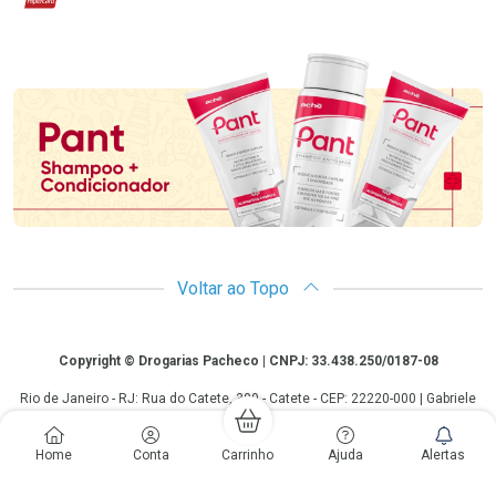
Promoção em Destaque
Voltar ao Topo
Copyright
Copyright © Drogarias Pacheco | CNPJ: 33.438.250/0187-08
Rio de Janeiro - RJ: Rua do Catete, 300 - Catete - CEP: 22220-000 | Gabriele
Giovanelli - CRF 28127 | 24 horas| Autorização de funcionamento: Processo:
25351.493074/2012-10 Autorização/MS: 7.25279.0 | As informações
contidas neste site, como promoções e ofertas de remédios e
Home
Conta
Carrinho
Ajuda
Alertas
medicamentos, não devem ser usadas para automedicação e não
substituem, em hipótese alguma, a medicação prescrita pelo profissional da