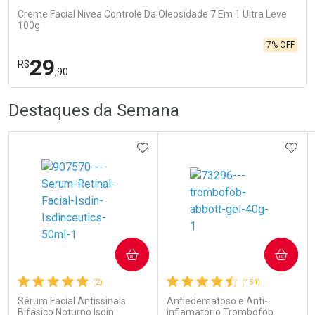
Creme Facial Nivea Controle Da Oleosidade 7 Em 1 Ultra Leve
100g
7% OFF
29
R$
,90
R
R
FECHA
FECHA
Destaques da Semana
Laboratório
Por Menos
ADICIONAR AOS FAVORITOS
ADIC
Ativar Desconto
COMPRAR
COMPRAR
(2)
(154)
Comprar sem Desconto
Comprar sem Desconto
Por R$ 29,90/cada
Por R$ 29,90/cada
Sérum Facial Antissinais
Antiedematoso e Anti-
Bifásico Noturno Isdin
inflamatório Trombofob