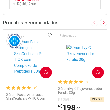
ou R$ 46,12/un
FECHAR
FECHAR
Laboratório
Por Menos
Produtos Recomendados
Imagem A
Pró
ADICIONAR AOS FAVORITOS
Patrocinado
Patrocinado
Ativar Desconto
COMPRAR
COMPRAR
Comprar sem Desconto
Comprar sem Desconto
(26)
Por R$ 46,12/cada
Por R$ 46,12/cada
(24)
Sérum Ivy C Rejuvenescedor
Ferulic 30g
Sérum Facial Antirrugas
SkinCeuticals P-TIOX com
23% OFF
R$ 259,90
Complexo de Peptídeos 30ml
198
R$
,99