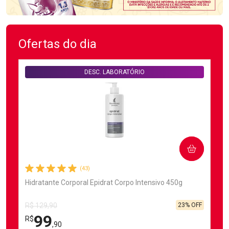
Ofertas do dia
DESC. LABORATÓRIO
COMPRAR
(43)
Hidratante Corporal Epidrat Corpo Intensivo 450g
23% OFF
R$ 129,90
99
R$
,90