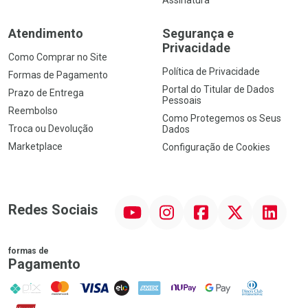
Atendimento
Segurança e
Privacidade
Como Comprar no Site
Política de Privacidade
Formas de Pagamento
Portal do Titular de Dados
Prazo de Entrega
Pessoais
Reembolso
Como Protegemos os Seus
Troca ou Devolução
Dados
Marketplace
Configuração de Cookies
YouTube
Instagram
Facebook
Twitter
Linkedin
Redes Sociais
formas de
Pagamento
PIX
MasterCard
VISA
ELO
AMEX
NuPay
Google Pay
Diners Club
Hipercard