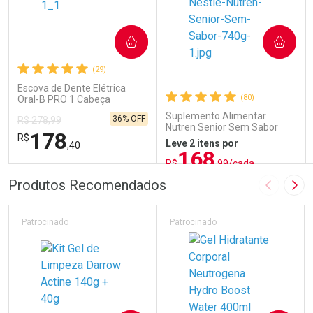
COMPRAR
COMPRAR
(29)
Escova de Dente Elétrica
(80)
Oral-B PRO 1 Cabeça
Redonda Recarregável 1
Suplemento Alimentar
36% OFF
R$ 278,99
Unidade
Nutren Senior Sem Sabor
178
R$
740g
Leve 2 itens por
,40
168
R$
,99/cada
ou R$ 187,76/un
FECHAR
FECHAR
FEC
FEC
Produtos Recomendados
Imagem A
Pró
Laboratório
Laboratório
Por Menos
Por Menos
Patrocinado
Patrocinado