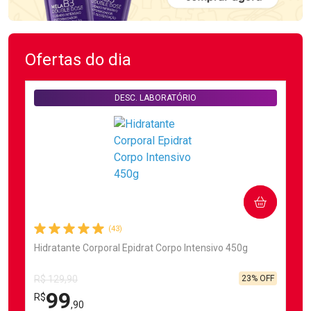
Ofertas do dia
DESC. LABORATÓRIO
COMPRAR
(43)
Hidratante Corporal Epidrat Corpo Intensivo 450g
23% OFF
R$ 129,90
99
R$
,90