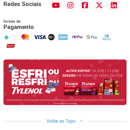
YouTube
Instagram
Facebook
Twitter
Linkedin
Redes Sociais
formas de
Pagamento
PIX
MasterCard
VISA
ELO
AMEX
NuPay
Google Pay
Diners Club
Hipercard
Promoção em Destaque
Voltar ao Topo