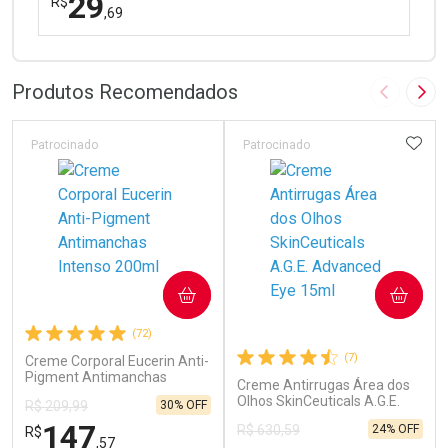
29
R$
,69
FECHAR
FECHAR
Laboratório
Por Menos
Produtos Recomendados
Imagem A
Pró
ADIC
Patrocinado
Patrocinado
Ativar Desconto
COMPRAR
COMPRAR
Comprar sem Desconto
Comprar sem Desconto
(72)
Por R$ 29,69/cada
Por R$ 29,69/cada
(7)
Creme Corporal Eucerin Anti-
Pigment Antimanchas
Creme Antirrugas Área dos
Intenso 200ml
Olhos SkinCeuticals A.G.E.
30% OFF
R$ 209,99
Advanced Eye 15ml
147
24% OFF
R$ 630,59
R$
,57