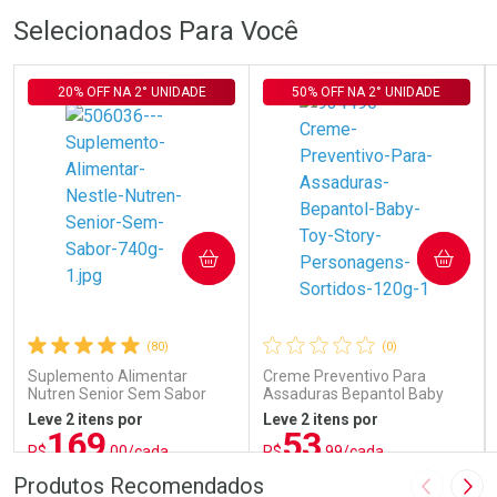
Selecionados Para Você
20% OFF NA 2° UNIDADE
50% OFF NA 2° UNIDADE
Ativar Desconto
Ativar Desconto
Comprar sem Desconto
Comprar sem Desconto
Comprar sem Desconto
Comprar sem Desconto
Por R$ 879,00/cada
Por R$ 117,00/cada
Por R$ 879,00/cada
Por R$ 117,00/cada
COMPRAR
COMPRAR
(80)
(0)
Suplemento Alimentar
Creme Preventivo Para
Nutren Senior Sem Sabor
Assaduras Bepantol Baby
740g
Toy Story Personagens
Leve 2 itens por
Leve 2 itens por
Sortidos 120g
169
53
R$
,00/cada
R$
,99/cada
ou R$ 187,77/un
ou R$ 71,99/un
FECHAR
FECHAR
FEC
FEC
Produtos Recomendados
Imagem A
Pró