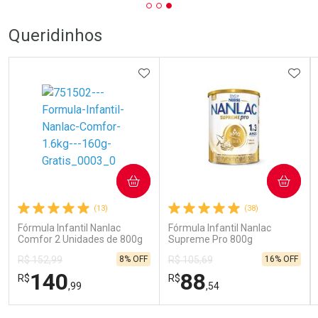
Queridinhos
ADICIONAR AOS FAVORITOS
ADIC
COMPRAR
COMPRAR
(13)
(38)
Fórmula Infantil Nanlac
Fórmula Infantil Nanlac
Comfor 2 Unidades de 800g
Supreme Pro 800g
8% OFF
16% OFF
R$ 152,99
R$ 105,69
140
88
R$
R$
,99
,54