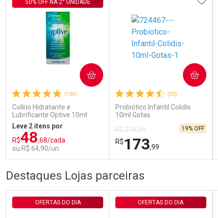
ADIC
50% OFF NA 2° UNIDADE
Ativar Desconto
COMPRAR
COMPRAR
(136)
(50)
Comprar sem Desconto
Comprar sem Desconto
Por R$ 143,94/cada
Por R$ 143,94/cada
Colírio Hidratante e
Probiótico Infantil Colidis
Lubrificante Optive 10ml
10ml Gotas
Leve 2 itens por
19% OFF
R$ 214,59
48
173
R$
,68/cada
R$
,99
ou R$ 64,90/un
FECHAR
FECHAR
FEC
FEC
Destaques Lojas parceiras
Laboratório
Laboratório
Por Menos
Por Menos
OFERTAS DO DIA
OFERTAS DO DIA