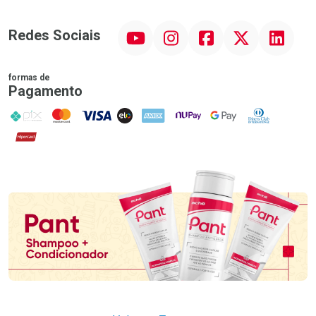
YouTube
Instagram
Facebook
Twitter
Linkedin
Redes Sociais
formas de
Pagamento
PIX
MasterCard
VISA
ELO
AMEX
NuPay
Google Pay
Diners Club
Hipercard
Promoção em Destaque