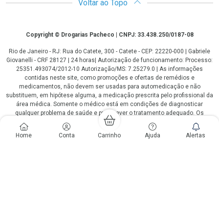
Voltar ao Topo
Copyright
Copyright © Drogarias Pacheco | CNPJ: 33.438.250/0187-08
Rio de Janeiro - RJ: Rua do Catete, 300 - Catete - CEP: 22220-000 | Gabriele
Giovanelli - CRF 28127 | 24 horas| Autorização de funcionamento: Processo:
25351.493074/2012-10 Autorização/MS: 7.25279.0 | As informações
contidas neste site, como promoções e ofertas de remédios e
medicamentos, não devem ser usadas para automedicação e não
substituem, em hipótese alguma, a medicação prescrita pelo profissional da
área médica. Somente o médico está em condições de diagnosticar
qualquer problema de saúde e prescrever o tratamento adequado. Os
preços e as promoções são válidos apenas para compras via internet. As
fotos contidas em nosso site são meramente ilustrativas. *Preços e
Home
Conta
Carrinho
Ajuda
Alertas
disponibilidade sujeitos a alterações no decorrer do dia. Antibióticos e
antimicrobianos vendas apenas em lojas físicas ou televendas. Portaria nº
344 - 01/02/1999 - Ministério da Saúde. Horário de funcionamento Central
de Vendas e Atendimento ao Cliente 4020 4404 ou 0800 282 10 10 de
domingo a domingo das 08h00 às 20h00.
LGPD Aceite os Cookies