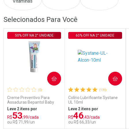
Comprar sem Desconto
Comprar sem Desconto
Comprar sem Desconto
Comprar sem Desconto
Selecionados Para Você
Por R$ 115,00/cada
Por R$ 686,00/cada
Por R$ 115,00/cada
Por R$ 686,00/cada
50% OFF NA 2° UNIDADE
60% OFF NA 2° UNIDADE
COMPRAR
COMPRAR
(0)
(139)
Creme Preventivo Para
Colírio Lubrificante Systane
Assaduras Bepantol Baby
UL 10ml
Toy Story Personagens
Leve 2 itens por
Leve 2 itens por
Sortidos 120g
53
46
R$
,99/cada
R$
,43/cada
ou R$ 71,99/un
ou R$ 66,33/un