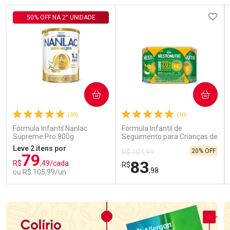
ADIC
50% OFF NA 2° UNIDADE
COMPRAR
COMPRAR
(38)
(10)
Fórmula Infantil Nanlac
Fórmula Infantil de
Supreme Pro 800g
Seguimento para Crianças de
Primeira Infância Nestonutri
Leve 2 itens por
20% OFF
R$ 104,99
2 Unidades de 800g cada
79
83
R$
,49/cada
R$
,98
ou R$ 105,99/un
FECHAR
FECHAR
FEC
FEC
Laboratório
Laboratório
Por Menos
Por Menos