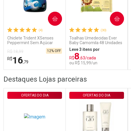
Ativar Desconto
COMPRAR
COMPRAR
(4)
(30)
Comprar sem Desconto
Comprar sem Desconto
Por R$ 29,30/cada
Por R$ 29,30/cada
Chiclete Trident XSenses
Toalhas Umedecidas Ever
Peppermint Sem Açúcar
Baby Camomila 48 Unidades
Garrafa 54g
Leve 3 itens por
12% OFF
R$ 18,99
8
16
R$
,63/cada
R$
,79
ou R$ 15,99/un
FECHAR
FECHAR
FEC
FEC
Destaques Lojas parceiras
Laboratório
Laboratório
Por Menos
Por Menos
OFERTAS DO DIA
OFERTAS DO DIA