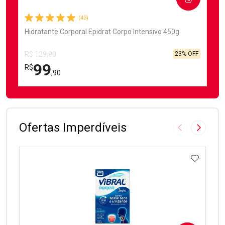
(43)
Hidratante Corporal Epidrat Corpo Intensivo 450g
23% OFF
R$ 129,90
99
R$
,90
FECHAR
FECHAR
Laboratório
Por Menos
Ofertas Imperdíveis
Imagem Anter
Próxima
ADICIO
Ativar Desconto