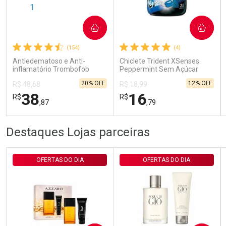
Ativar Desconto
COMPRAR
COMPRAR
(154)
(4)
Comprar sem Desconto
Comprar sem Desconto
Por R$ 29,30/cada
Por R$ 29,30/cada
Antiedematoso e Anti-
Chiclete Trident XSenses
inflamatório Trombofob
Peppermint Sem Açúcar
200U/g 40g
Garrafa 54g
20% OFF
12% OFF
R$ 48,68
R$ 18,99
38
16
R$
R$
,87
,79
FECHAR
FECHAR
FEC
FEC
Destaques Lojas parceiras
Laboratório
Laboratório
Por Menos
Por Menos
OFERTAS DO DIA
OFERTAS DO DIA