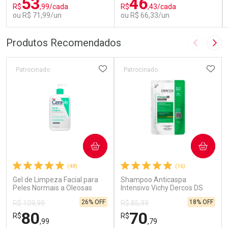
53
46
R$
,99/cada
R$
,43/cada
ou R$ 71,99/un
ou R$ 66,33/un
FECHAR
FECHAR
FEC
FEC
Produtos Recomendados
Imagem A
Pró
Laboratório
Laboratório
Por Menos
Por Menos
ADICIONAR AOS FAVORITOS
ADIC
Patrocinado
Patrocinado
COMPRAR
COMPRAR
Ativar Desconto
Ativar Desconto
(48)
(16)
Gel de Limpeza Facial para
Comprar sem Desconto
Shampoo Anticaspa
Comprar sem Desconto
Comprar sem Desconto
Comprar sem Desconto
Peles Normais a Oleosas
Intensivo Vichy Dercos DS
Por R$ 71,99/cada
Por R$ 66,33/cada
Por R$ 71,99/cada
Por R$ 66,33/cada
CeraVe 454g
para Cabelos Secos 200g
26% OFF
18% OFF
R$ 109,99
R$ 85,99
Refil
80
70
R$
R$
,99
,79