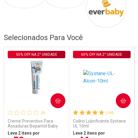
Comprar sem Desconto
Comprar sem Desconto
Comprar sem Desconto
Comprar sem Desconto
Por R$ 386,00/cada
Por R$ 686,00/cada
Por R$ 386,00/cada
Por R$ 686,00/cada
Selecionados Para Você
50% OFF NA 2° UNIDADE
60% OFF NA 2° UNIDADE
COMPRAR
COMPRAR
(0)
(140)
Creme Preventivo Para
Colírio Lubrificante Systane
Assaduras Bepantol Baby
UL 10ml
Toy Story Personagens
Leve 2 itens por
Leve 2 itens por
Sortidos 120g