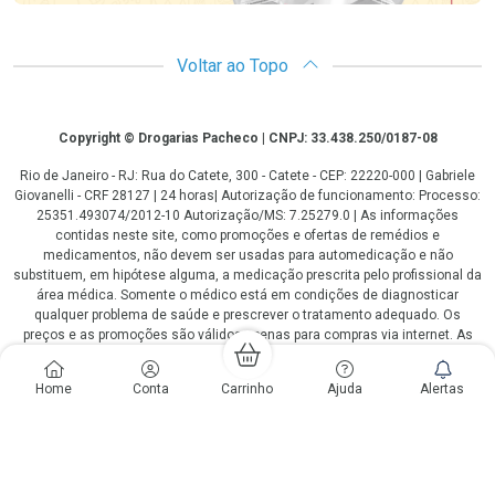
Voltar ao Topo
Copyright
Copyright © Drogarias Pacheco | CNPJ: 33.438.250/0187-08
Rio de Janeiro - RJ: Rua do Catete, 300 - Catete - CEP: 22220-000 | Gabriele
Giovanelli - CRF 28127 | 24 horas| Autorização de funcionamento: Processo:
25351.493074/2012-10 Autorização/MS: 7.25279.0 | As informações
contidas neste site, como promoções e ofertas de remédios e
medicamentos, não devem ser usadas para automedicação e não
substituem, em hipótese alguma, a medicação prescrita pelo profissional da
área médica. Somente o médico está em condições de diagnosticar
qualquer problema de saúde e prescrever o tratamento adequado. Os
preços e as promoções são válidos apenas para compras via internet. As
fotos contidas em nosso site são meramente ilustrativas. *Preços e
disponibilidade sujeitos a alterações no decorrer do dia. Antibióticos e
Home
Conta
Carrinho
Ajuda
Alertas
antimicrobianos vendas apenas em lojas físicas ou televendas. Portaria nº
344 - 01/02/1999 - Ministério da Saúde. Horário de funcionamento Central
de Vendas e Atendimento ao Cliente 4020 4404 ou 0800 282 10 10 de
domingo a domingo das 08h00 às 20h00.
LGPD Aceite os Cookies