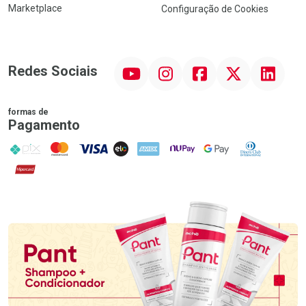
Marketplace
Configuração de Cookies
YouTube
Instagram
Facebook
Twitter
Linkedin
Redes Sociais
formas de
Pagamento
PIX
MasterCard
VISA
ELO
AMEX
NuPay
Google Pay
Diners Club
Hipercard
Promoção em Destaque