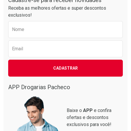
Cadastre-se para receber novidades
Receba as melhores ofertas e super descontos
exclusivos!
Preencha o formulário abaixo para receber 
Nome
Email
Ativar Desconto
Ativar Desconto
CADASTRAR
Comprar sem Desconto
Comprar sem Desconto
Comprar sem Desconto
Comprar sem Desconto
Por R$ 87,99/cada
Por R$ 137,94/cada
Por R$ 87,99/cada
Por R$ 137,94/cada
APP Drogarias Pacheco
Baixe o
APP
e confira
ofertas e descontos
exclusivos para você!