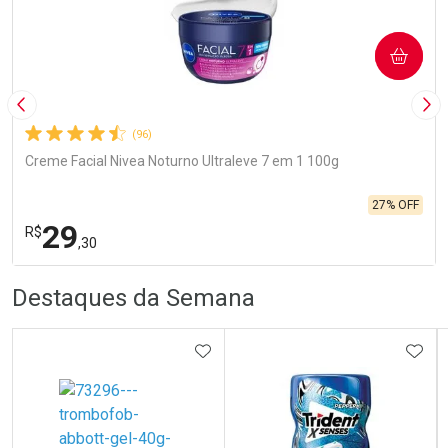
COMPRAR
Imagem Anterior
Pró
(96)
Creme Facial Nivea Noturno Ultraleve 7 em 1 100g
27% OFF
29
R$
,30
R
R
FECHA
FECHA
Destaques da Semana
Laboratório
Por Menos
ADICIONAR AOS FAVORITOS
ADIC