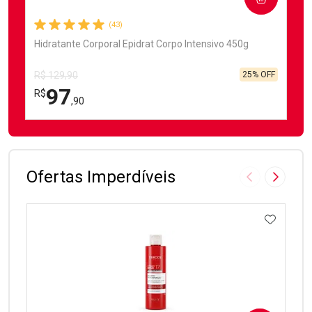
(43)
Hidratante Corporal Epidrat Corpo Intensivo 450g
25% OFF
R$ 129,90
97
R$
,90
FECHAR
FECHAR
Laboratório
Por Menos
Ofertas Imperdíveis
Imagem Anter
Próxima
ADICIO
Ativar Desconto