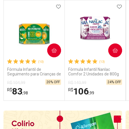
ADICIONAR AOS FAVORITOS
ADIC
COMPRAR
COMPRAR
(10)
(13)
Fórmula Infantil de
Fórmula Infantil Nanlac
Seguimento para Crianças de
Comfor 2 Unidades de 800g
Primeira Infância Nestonutri
20% OFF
24% OFF
R$ 104,99
R$ 140,99
2 Unidades de 800g cada
83
106
R$
R$
,98
,99
FECHAR
FECHAR
FEC
FEC
Laboratório
Laboratório
Por Menos
Por Menos