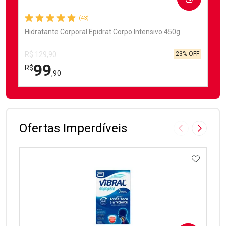
(43)
Hidratante Corporal Epidrat Corpo Intensivo 450g
23% OFF
R$ 129,90
99
R$
,90
FECHAR
FECHAR
Laboratório
Por Menos
Ofertas Imperdíveis
Imagem Anter
Próxima
ADICIO
Ativar Desconto