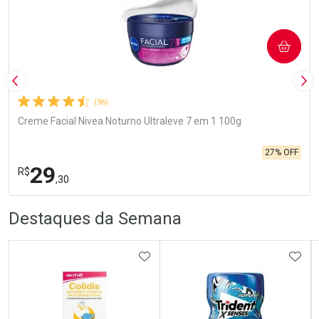
COMPRAR
Imagem Anterior
Pró
(96)
Creme Facial Nivea Noturno Ultraleve 7 em 1 100g
27% OFF
29
R$
,30
R
R
FECHA
FECHA
Destaques da Semana
Laboratório
Por Menos
ADICIONAR AOS FAVORITOS
ADIC