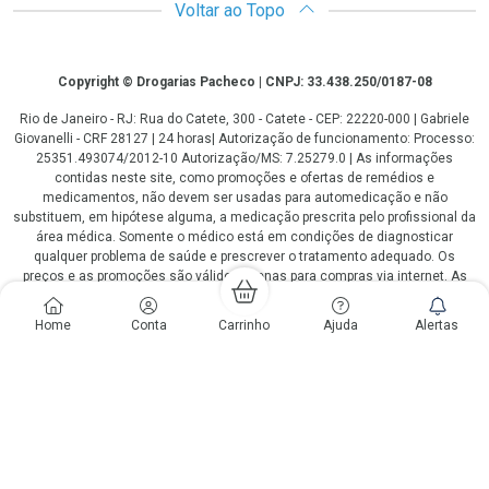
Voltar ao Topo
Copyright
Copyright © Drogarias Pacheco | CNPJ: 33.438.250/0187-08
Rio de Janeiro - RJ: Rua do Catete, 300 - Catete - CEP: 22220-000 | Gabriele
Giovanelli - CRF 28127 | 24 horas| Autorização de funcionamento: Processo:
25351.493074/2012-10 Autorização/MS: 7.25279.0 | As informações
contidas neste site, como promoções e ofertas de remédios e
medicamentos, não devem ser usadas para automedicação e não
substituem, em hipótese alguma, a medicação prescrita pelo profissional da
área médica. Somente o médico está em condições de diagnosticar
qualquer problema de saúde e prescrever o tratamento adequado. Os
preços e as promoções são válidos apenas para compras via internet. As
fotos contidas em nosso site são meramente ilustrativas. *Preços e
disponibilidade sujeitos a alterações no decorrer do dia. Antibióticos e
Home
Conta
Carrinho
Ajuda
Alertas
antimicrobianos vendas apenas em lojas físicas ou televendas. Portaria nº
344 - 01/02/1999 - Ministério da Saúde. Horário de funcionamento Central
de Vendas e Atendimento ao Cliente 4020 4404 ou 0800 282 10 10 de
domingo a domingo das 08h00 às 20h00.
LGPD Aceite os Cookies