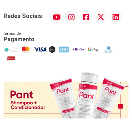
YouTube
Instagram
Facebook
Twitter
Linkedin
Redes Sociais
formas de
Pagamento
PIX
MasterCard
VISA
ELO
AMEX
NuPay
Google Pay
Diners Club
Hipercard
Promoção em Destaque