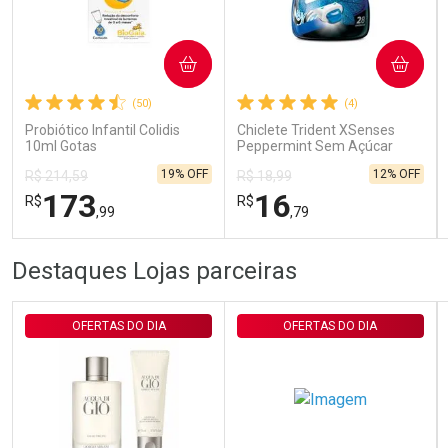
Ativar Desconto
COMPRAR
COMPRAR
(50)
(4)
Comprar sem Desconto
Comprar sem Desconto
Por R$ 29,30/cada
Por R$ 29,30/cada
Probiótico Infantil Colidis
Chiclete Trident XSenses
10ml Gotas
Peppermint Sem Açúcar
Garrafa 54g
19% OFF
12% OFF
R$ 214,59
R$ 18,99
173
16
R$
R$
,99
,79
FECHAR
FECHAR
FEC
FEC
Destaques Lojas parceiras
Laboratório
Laboratório
Por Menos
Por Menos
OFERTAS DO DIA
OFERTAS DO DIA