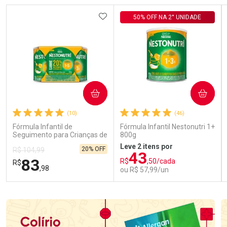
ADICIONAR AOS FAVORITOS
50% OFF NA 2° UNIDADE
COMPRAR
COMPRAR
(10)
(46)
Fórmula Infantil de
Fórmula Infantil Nestonutri 1+
Seguimento para Crianças de
800g
Primeira Infância Nestonutri
Leve 2 itens por
20% OFF
R$ 104,99
2 Unidades de 800g cada
43
83
R$
,50/cada
R$
,98
ou R$ 57,99/un
FECHAR
FECHAR
FEC
FEC
Laboratório
Laboratório
Por Menos
Por Menos