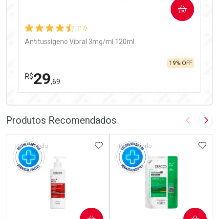
COMPRAR
Comprar sem Desconto
Comprar sem Desconto
Por R$ 97,90/cada
Por R$ 97,90/cada
(17)
Antitussígeno Vibral 3mg/ml 120ml
19% OFF
29
R$
,69
FECHAR
FECHAR
Laboratório
Por Menos
Produtos Recomendados
Imagem A
Pró
ADICIONAR AOS FAVORITOS
ADIC
Patrocinado
Patrocinado
Ativar Desconto