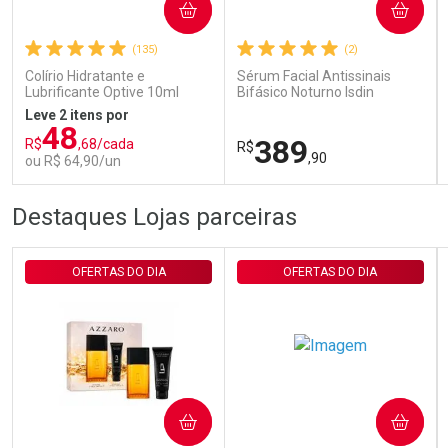
COMPRAR
COMPRAR
(135)
(2)
Comprar sem Desconto
Comprar sem Desconto
Por R$ 29,90/cada
Por R$ 29,90/cada
Colírio Hidratante e
Sérum Facial Antissinais
Lubrificante Optive 10ml
Bifásico Noturno Isdin
Isdinceutics Retinal com
Leve 2 itens por
Retinaldeído 50ml
48
389
R$
,68/cada
R$
,90
ou R$ 64,90/un
FECHAR
FECHAR
FEC
FEC
Destaques Lojas parceiras
Laboratório
Laboratório
Por Menos
Por Menos
OFERTAS DO DIA
OFERTAS DO DIA
COMPRAR
COMPRAR
Ativar Desconto
Ativar Desconto