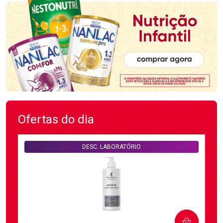
Ofertas do dia
DESC. LABORATÓRIO
COMPRAR