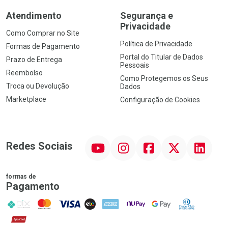
Atendimento
Segurança e
Privacidade
Como Comprar no Site
Política de Privacidade
Formas de Pagamento
Portal do Titular de Dados
Prazo de Entrega
Pessoais
Reembolso
Como Protegemos os Seus
Troca ou Devolução
Dados
Marketplace
Configuração de Cookies
YouTube
Instagram
Facebook
Twitter
Linkedin
Redes Sociais
formas de
Pagamento
PIX
MasterCard
VISA
ELO
AMEX
NuPay
Google Pay
Diners Club
Hipercard