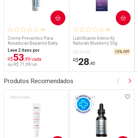
COMPRAR
COMPRAR
(0)
(0)
Creme Preventivo Para
Lubrificante Íntimo Ky
Assaduras Bepantol Baby
Naturals Blueberry 50g
Toy Story Personagens
Leve 2 itens por
10% OFF
R$ 31,59
Sortidos 120g
53
28
R$
,99/cada
R$
,40
ou R$ 71,99/un
FECHAR
FECHAR
FEC
FEC
Produtos Recomendados
Imagem A
Pró
Laboratório
Laboratório
Por Menos
Por Menos
ADIC
Patrocinado
Patrocinado