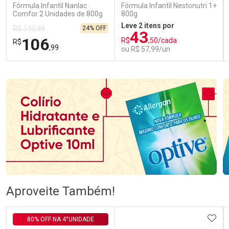
Fórmula Infantil Nanlac
Fórmula Infantil Nestonutri 1+
Comfor 2 Unidades de 800g
800g
Leve 2 itens por
24% OFF
R$ 140,99
43
106
R$
,50/cada
R$
,99
ou R$ 57,99/un
FECHAR
FECHAR
FEC
FEC
Laboratório
Laboratório
Por Menos
Por Menos
Ativar Desconto
Ativar Desconto
Aproveite Também!
Comprar sem Desconto
Comprar sem Desconto
Comprar sem Desconto
Comprar sem Desconto
ADIC
80% OFF NA 4°UNIDADE
Por R$ 106,99/cada
Por R$ 57,99/cada
Por R$ 106,99/cada
Por R$ 57,99/cada