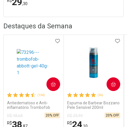
29
R$
,30
R
R
FECHA
FECHA
Laboratório
Por Menos
Destaques da Semana
ADICIONAR AOS FAVORITOS
ADIC
Ativar Desconto
COMPRAR
COMPRAR
Comprar sem Desconto
Comprar sem Desconto
Por R$ 29,30/cada
Por R$ 29,30/cada
(154)
(56)
Antiedematoso e Anti-
Espuma de Barbear Bozzano
inflamatório Trombofob
Pele Sensível 200ml
200U/g 40g
20% OFF
20% OFF
R$ 48,68
R$ 29,99
38
24
R$
R$
,87
,10