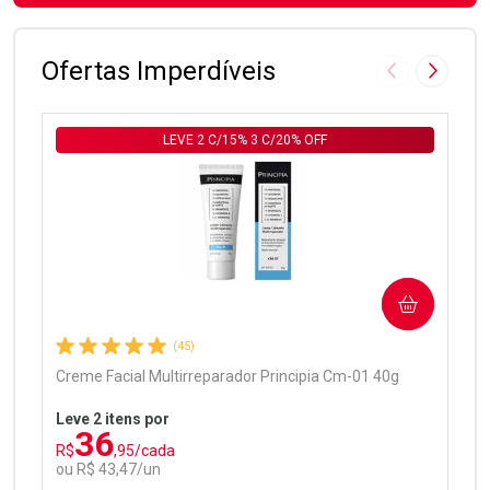
FECHAR
FECHAR
Laboratório
Por Menos
Ofertas Imperdíveis
Imagem Anter
Próxima
LEVE 2 C/15% 3 C/20% OFF
Ativar Desconto
COMPRAR
Comprar sem Desconto
Comprar sem Desconto
Por R$ 97,90/cada
Por R$ 97,90/cada
(45)
Creme Facial Multirreparador Principia Cm-01 40g
Leve 2 itens por
36
R$
,95/cada
ou R$ 43,47/un