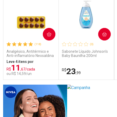
COMPRAR
COMPRAR
(118)
(0)
Analgésico, Antitérmico e
Sabonete Líquido Johnson's
Anti-inflamatório Neosaldina
Baby Baunilha 200ml
30mg + 300mg + 30mg 10
Leve 4 itens por
Drágeas
11
23
R$
,67/cada
R$
,99
ou R$ 14,59/un
FECHAR
FECHAR
FEC
FEC
Laboratório
Laboratório
Por Menos
Por Menos