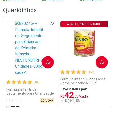
Queridinhos
ADICIONAR AOS FAVORITOS
40% OFF NA 2° UNIDADE
COMPRAR
COMPRAR
(155)
Fórmula Infantil Ninho Fases
(10)
Primeira Infância 800g
Leve 2 itens por
Fórmula Infantil de
42
Seguimento para Crianças de
R$
,75/cada
Primeira Infância Nestonutri
20% OFF
ou R$ 53,43/un
R$ 104,99
2 Unidades de 800g cada
83
R$
,98
FECHAR
FECHAR
FEC
FEC