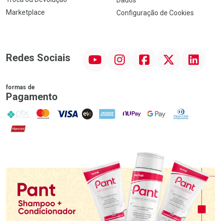
Dados
Marketplace
Configuração de Cookies
YouTube
Instagram
Facebook
Twitter
Linkedin
Redes Sociais
formas de
Pagamento
PIX
MasterCard
VISA
ELO
AMEX
NuPay
Google Pay
Diners Club
Hipercard
Promoção em Destaque