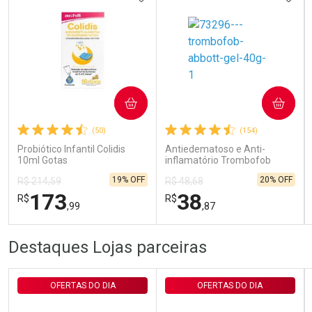
Ativar Desconto
COMPRAR
COMPRAR
Comprar sem Desconto
Comprar sem Desconto
Por R$ 29,30/cada
Por R$ 29,30/cada
(50)
(154)
Probiótico Infantil Colidis
Antiedematoso e Anti-
10ml Gotas
inflamatório Trombofob
200U/g 40g
19% OFF
20% OFF
R$ 214,59
R$ 48,68
173
38
R$
R$
,99
,87
FECHAR
FECHAR
FEC
FEC
Destaques Lojas parceiras
Laboratório
Laboratório
Por Menos
Por Menos
OFERTAS DO DIA
OFERTAS DO DIA