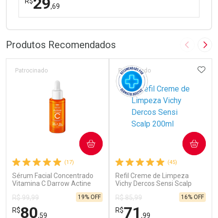
29
R$
,69
FECHAR
FECHAR
Laboratório
Por Menos
Produtos Recomendados
Imagem A
Pró
ADIC
Patrocinado
Patrocinado
Ativar Desconto
COMPRAR
COMPRAR
Comprar sem Desconto
Comprar sem Desconto
(17)
(45)
Por R$ 29,69/cada
Por R$ 29,69/cada
Sérum Facial Concentrado
Refil Creme de Limpeza
Vitamina C Darrow Actine
Vichy Dercos Sensi Scalp
30ml
200ml
19% OFF
16% OFF
R$ 99,99
R$ 85,99
80
71
R$
R$
,59
,99