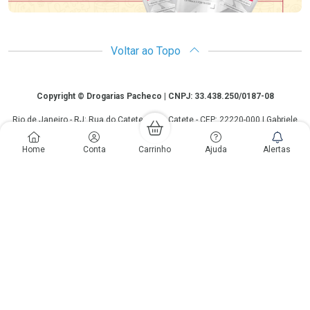
Voltar ao Topo
Copyright
Copyright © Drogarias Pacheco | CNPJ: 33.438.250/0187-08
Rio de Janeiro - RJ: Rua do Catete, 300 - Catete - CEP: 22220-000 | Gabriele
Giovanelli - CRF 28127 | 24 horas| Autorização de funcionamento: Processo:
25351.493074/2012-10 Autorização/MS: 7.25279.0 | As informações
Home
Conta
Carrinho
Ajuda
Alertas
contidas neste site, como promoções e ofertas de remédios e
medicamentos, não devem ser usadas para automedicação e não
substituem, em hipótese alguma, a medicação prescrita pelo profissional da
área médica. Somente o médico está em condições de diagnosticar
qualquer problema de saúde e prescrever o tratamento adequado. Os
preços e as promoções são válidos apenas para compras via internet. As
fotos contidas em nosso site são meramente ilustrativas. *Preços e
disponibilidade sujeitos a alterações no decorrer do dia. Antibióticos e
antimicrobianos vendas apenas em lojas físicas ou televendas. Portaria nº
344 - 01/02/1999 - Ministério da Saúde. Horário de funcionamento Central
de Vendas e Atendimento ao Cliente 4020 4404 ou 0800 282 10 10 de
domingo a domingo das 08h00 às 20h00.