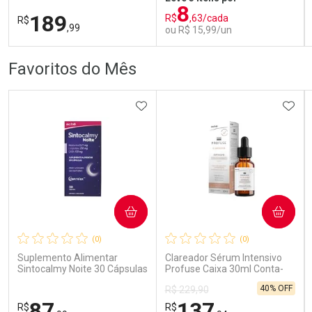
8
189
R$
,63/cada
R$
,99
ou R$ 15,99/un
FECHAR
FECHAR
FEC
FEC
Favoritos do Mês
Dermaclub
Laboratório
Por Menos
Por Menos
ADICIONAR AOS FAVORITOS
ADIC
COMPRAR
COMPRAR
Ativar Desconto
Ativar Desconto
(0)
(0)
Comprar sem Desconto
Comprar sem Desconto
Comprar sem Desconto
Comprar sem Desconto
Suplemento Alimentar
Clareador Sérum Intensivo
Por R$ 189,99/cada
Por R$ 15,99/cada
Por R$ 189,99/cada
Por R$ 15,99/cada
Sintocalmy Noite 30 Cápsulas
Profuse Caixa 30ml Conta-
Gotas
40% OFF
R$ 229,90
87
137
R$
R$