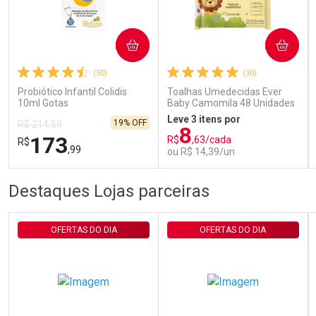
Ativar Desconto
COMPRAR
COMPRAR
(50)
(30)
Comprar sem Desconto
Comprar sem Desconto
Por R$ 29,30/cada
Por R$ 29,30/cada
Probiótico Infantil Colidis
Toalhas Umedecidas Ever
10ml Gotas
Baby Camomila 48 Unidades
Leve 3 itens por
19% OFF
R$ 214,59
8
173
R$
,63/cada
R$
,99
ou R$ 14,39/un
FECHAR
FECHAR
FEC
FEC
Destaques Lojas parceiras
Laboratório
Laboratório
Por Menos
Por Menos
OFERTAS DO DIA
OFERTAS DO DIA