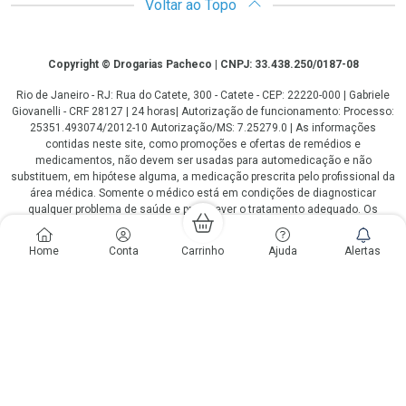
Voltar ao Topo
Copyright
Copyright © Drogarias Pacheco | CNPJ: 33.438.250/0187-08
Rio de Janeiro - RJ: Rua do Catete, 300 - Catete - CEP: 22220-000 | Gabriele
Giovanelli - CRF 28127 | 24 horas| Autorização de funcionamento: Processo:
25351.493074/2012-10 Autorização/MS: 7.25279.0 | As informações
contidas neste site, como promoções e ofertas de remédios e
medicamentos, não devem ser usadas para automedicação e não
substituem, em hipótese alguma, a medicação prescrita pelo profissional da
área médica. Somente o médico está em condições de diagnosticar
qualquer problema de saúde e prescrever o tratamento adequado. Os
preços e as promoções são válidos apenas para compras via internet. As
fotos contidas em nosso site são meramente ilustrativas. *Preços e
Home
Conta
Carrinho
Ajuda
Alertas
disponibilidade sujeitos a alterações no decorrer do dia. Antibióticos e
antimicrobianos vendas apenas em lojas físicas ou televendas. Portaria nº
344 - 01/02/1999 - Ministério da Saúde. Horário de funcionamento Central
de Vendas e Atendimento ao Cliente 4020 4404 ou 0800 282 10 10 de
domingo a domingo das 08h00 às 20h00.
LGPD Aceite os Cookies