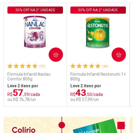
50% OFF NA 2° UNIDADE
50% OFF NA 2° UNIDADE
COMPRAR
COMPRAR
(37)
(46)
Fórmula Infantil Nanlac
Fórmula Infantil Nestonutri 1+
Comfor 800g
800g
Leve 2 itens por
Leve 2 itens por
57
43
R$
,59/cada
R$
,50/cada
ou R$ 76,78/un
ou R$ 57,99/un
FECHAR
FECHAR
FEC
FEC
Laboratório
Laboratório
Por Menos
Por Menos