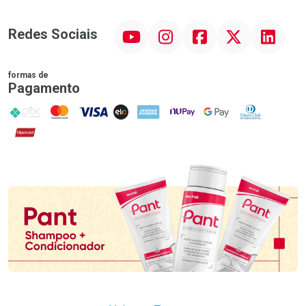
YouTube
Instagram
Facebook
Twitter
Linkedin
Redes Sociais
formas de
Pagamento
PIX
MasterCard
VISA
ELO
AMEX
NuPay
Google Pay
Diners Club
Hipercard
Promoção em Destaque