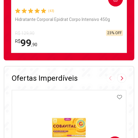
(43)
Hidratante Corporal Epidrat Corpo Intensivo 450g
23% OFF
R$ 129,90
99
R$
,90
FECHAR
FECHAR
Laboratório
Por Menos
Ofertas Imperdíveis
Imagem Anter
Próxima
ADICIO
Ativar Desconto