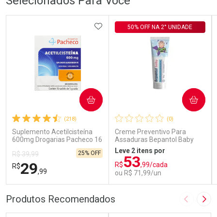
Selecionados Para Você
ADICIONAR AOS FAVORITOS
50% OFF NA 2° UNIDADE
COMPRAR
COMPRAR
(218)
(0)
Suplemento Acetilcisteína
Creme Preventivo Para
600mg Drogarias Pacheco 16
Assaduras Bepantol Baby
Sachês
Toy Story Personagens
Leve 2 itens por
25% OFF
R$ 39,99
Sortidos 120g
53
29
R$
,99/cada
R$
,99
ou R$ 71,99/un
FECHAR
FECHAR
FEC
FEC
Produtos Recomendados
Imagem A
Pró
Laboratório
Laboratório
Por Menos
Por Menos