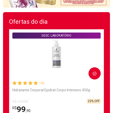
Ofertas do dia
DESC. LABORATÓRIO
COMPRAR
(43)
Hidratante Corporal Epidrat Corpo Intensivo 450g
23% OFF
R$ 129,90
99
R$
,90