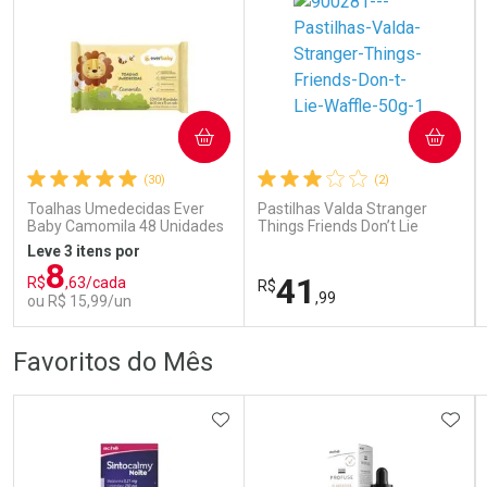
COMPRAR
COMPRAR
Ativar Desconto
Ativar Desconto
(30)
(2)
Comprar sem Desconto
Comprar sem Desconto
Comprar sem Desconto
Comprar sem Desconto
Toalhas Umedecidas Ever
Pastilhas Valda Stranger
Por R$ 110,99/cada
Por R$ 70,79/cada
Por R$ 110,99/cada
Por R$ 70,79/cada
Baby Camomila 48 Unidades
Things Friends Don’t Lie
Waffle 50g
Leve 3 itens por
8
41
R$
,63/cada
R$
,99
ou R$ 15,99/un
FECHAR
FECHAR
FEC
FEC
Favoritos do Mês
Laboratório
Laboratório
Por Menos
Por Menos
ADICIONAR AOS FAVORITOS
ADIC