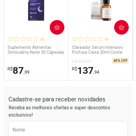
COMPRAR
COMPRAR
Ativar Desconto
Ativar Desconto
(0)
(0)
Comprar sem Desconto
Comprar sem Desconto
Comprar sem Desconto
Comprar sem Desconto
Suplemento Alimentar
Clareador Sérum Intensivo
Por R$ 15,99/cada
Por R$ 41,99/cada
Por R$ 15,99/cada
Por R$ 41,99/cada
Sintocalmy Noite 30 Cápsulas
Profuse Caixa 30ml Conta-
Gotas
40% OFF
R$ 229,90
87
137
R$
R$
,99
,94
Tudo sobre a Drogarias Pacheco
FECHAR
FECHAR
FEC
FEC
Laboratório
Laboratório
Por Menos
Por Menos
Cadastre-se para receber novidades
Receba as melhores ofertas e super descontos
exclusivos!
Preencha o formulário abaixo para receber 
Nome