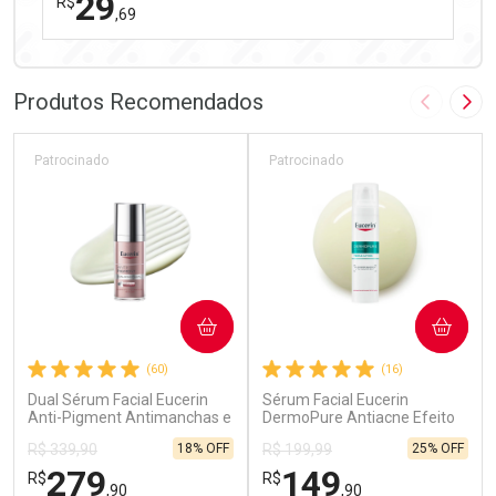
29
R$
,69
FECHAR
FECHAR
Laboratório
Por Menos
Produtos Recomendados
Imagem A
Pró
Patrocinado
Patrocinado
Ativar Desconto
COMPRAR
COMPRAR
Comprar sem Desconto
Comprar sem Desconto
(60)
(16)
Por R$ 29,69/cada
Por R$ 29,69/cada
Dual Sérum Facial Eucerin
Sérum Facial Eucerin
Anti-Pigment Antimanchas e
DermoPure Antiacne Efeito
Anti-idade 30ml
Triplo 40ml
18% OFF
25% OFF
R$ 339,90
R$ 199,99
279
149
R$
R$
,90
,90