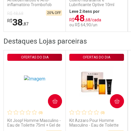
Antiedematoso e Anti-
Colírio Hidratante e
inflamatório Trombofob
Lubrificante Optive 10ml
200U/g 40g
Leve 2 itens por
20% OFF
R$ 48,68
48
38
R$
,68/cada
R$
,87
ou R$ 64,90/un
FECHAR
FECHAR
FEC
FEC
Destaques Lojas parceiras
Laboratório
Laboratório
Por Menos
Por Menos
OFERTAS DO DIA
OFERTAS DO DIA
COMPRAR
COMPRAR
Ativar Desconto
Ativar Desconto
(0)
(0)
Comprar sem Desconto
Comprar sem Desconto
Comprar sem Desconto
Comprar sem Desconto
Kit Joop! Homme Masculino -
Kit Azzaro Pour Homme
Por R$ 38,87/cada
Por R$ 64,90/cada
Por R$ 38,87/cada
Por R$ 64,90/cada
Eau de Toilette 75ml + Gel de
Masculino - Eau de Toilette
Banho 75ml
100ml + Shampoo