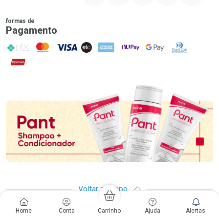
formas de
Pagamento
PIX
MasterCard
VISA
ELO
AMEX
NuPay
Google Pay
Diners Club
Hipercard
Promoção em Destaque
Voltar ao Topo
Home
Conta
Carrinho
Ajuda
Alertas