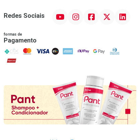
YouTube
Instagram
Facebook
Twitter
Linkedin
Redes Sociais
formas de
Pagamento
PIX
MasterCard
VISA
ELO
AMEX
NuPay
Google Pay
Diners Club
Hipercard
Promoção em Destaque