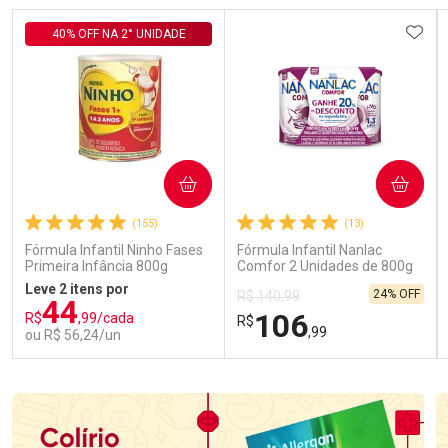
ADIC
40% OFF NA 2° UNIDADE
COMPRAR
COMPRAR
(155)
(13)
Fórmula Infantil Ninho Fases
Fórmula Infantil Nanlac
Primeira Infância 800g
Comfor 2 Unidades de 800g
Leve 2 itens por
24% OFF
R$ 140,99
44
106
R$
,99/cada
R$
,99
ou R$ 56,24/un
FECHAR
FECHAR
FEC
FEC
Laboratório
Laboratório
Por Menos
Por Menos