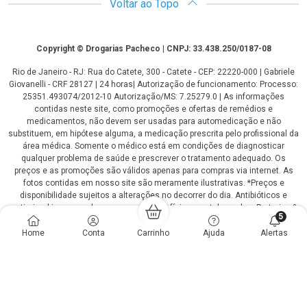
Voltar ao Topo
Copyright
Copyright © Drogarias Pacheco | CNPJ: 33.438.250/0187-08
Rio de Janeiro - RJ: Rua do Catete, 300 - Catete - CEP: 22220-000 | Gabriele
Giovanelli - CRF 28127 | 24 horas| Autorização de funcionamento: Processo:
25351.493074/2012-10 Autorização/MS: 7.25279.0 | As informações
contidas neste site, como promoções e ofertas de remédios e
medicamentos, não devem ser usadas para automedicação e não
substituem, em hipótese alguma, a medicação prescrita pelo profissional da
área médica. Somente o médico está em condições de diagnosticar
qualquer problema de saúde e prescrever o tratamento adequado. Os
preços e as promoções são válidos apenas para compras via internet. As
fotos contidas em nosso site são meramente ilustrativas. *Preços e
disponibilidade sujeitos a alterações no decorrer do dia. Antibióticos e
antimicrobianos vendas apenas em lojas físicas ou televendas. Portaria nº
5
344 - 01/02/1999 - Ministério da Saúde. Horário de funcionamento Central
de Vendas e Atendimento ao Cliente 4020 4404 ou 0800 282 10 10 de
Home
Conta
Carrinho
Ajuda
Alertas
domingo a domingo das 08h00 às 20h00.
LGPD Aceite os Cookies