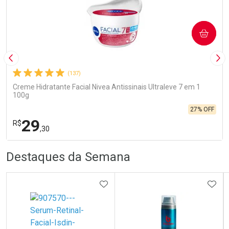
COMPRAR
Imagem Anterior
Pró
(137)
Creme Hidratante Facial Nivea Antissinais Ultraleve 7 em 1
100g
27% OFF
29
R$
,30
R
R
FECHA
FECHA
Destaques da Semana
Laboratório
Por Menos
ADICIONAR AOS FAVORITOS
ADIC