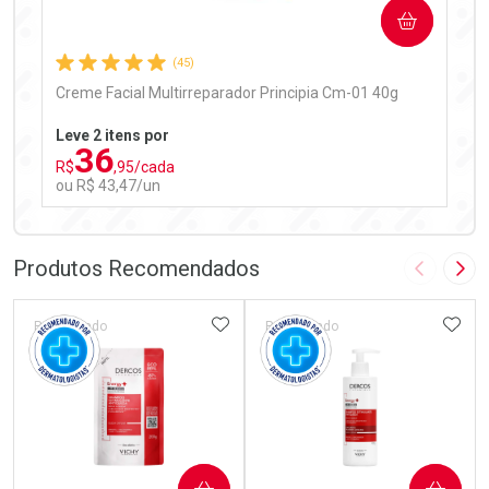
COMPRAR
Comprar sem Desconto
Comprar sem Desconto
Por R$ 99,90/cada
Por R$ 99,90/cada
(45)
Creme Facial Multirreparador Principia Cm-01 40g
Leve 2 itens por
36
R$
,95/cada
ou R$ 43,47/un
FECHAR
FECHAR
Laboratório
Por Menos
Produtos Recomendados
Imagem A
Pró
ADICIONAR AOS FAVORITOS
ADIC
Patrocinado
Patrocinado
Ativar Desconto