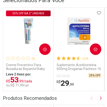
Selecionados Para Você
ADIC
50% OFF NA 2° UNIDADE
COMPRAR
COMPRAR
(0)
(218)
Creme Preventivo Para
Suplemento Acetilcisteína
Assaduras Bepantol Baby
600mg Drogarias Pacheco 16
Toy Story Personagens
Sachês
Leve 2 itens por
25% OFF
R$ 39,99
Sortidos 120g
53
29
R$
,99/cada
R$
,99
ou R$ 71,99/un
FECHAR
FECHAR
FEC
FEC
Produtos Recomendados
Imagem A
Pró
Laboratório
Laboratório
Por Menos
Por Menos