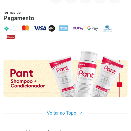
formas de
Pagamento
PIX
MasterCard
VISA
ELO
AMEX
NuPay
Google Pay
Diners Club
Hipercard
Promoção em Destaque
Voltar ao Topo