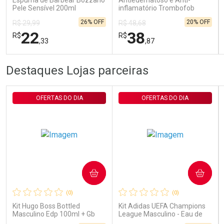
Espuma de Barbear Bozzano
Antiedematoso e Anti-
Pele Sensível 200ml
inflamatório Trombofob
200U/g 40g
26% OFF
20% OFF
R$ 29,99
R$ 48,68
22
38
R$
R$
,33
,87
FECHAR
FECHAR
FEC
FEC
Destaques Lojas parceiras
Laboratório
Laboratório
Por Menos
Por Menos
OFERTAS DO DIA
OFERTAS DO DIA
COMPRAR
COMPRAR
Ativar Desconto
Ativar Desconto
(0)
(0)
Comprar sem Desconto
Comprar sem Desconto
Comprar sem Desconto
Comprar sem Desconto
Kit Hugo Boss Bottled
Kit Adidas UEFA Champions
Por R$ 22,33/cada
Por R$ 38,87/cada
Por R$ 22,33/cada
Por R$ 38,87/cada
Masculino Edp 100ml + Gb
League Masculino - Eau de
100ml + Db 75ml
Toilette 100ml + Shower Gel