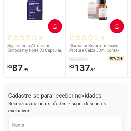
COMPRAR
COMPRAR
Ativar Desconto
Ativar Desconto
(0)
(0)
Comprar sem Desconto
Comprar sem Desconto
Comprar sem Desconto
Comprar sem Desconto
Suplemento Alimentar
Clareador Sérum Intensivo
Por R$ 26,99/cada
Por R$ 85,99/cada
Por R$ 26,99/cada
Por R$ 85,99/cada
Sintocalmy Noite 30 Cápsulas
Profuse Caixa 30ml Conta-
Gotas
40% OFF
R$ 229,90
87
137
R$
R$
,99
,94
Tudo sobre a Drogarias Pacheco
FECHAR
FECHAR
FEC
FEC
Laboratório
Laboratório
Por Menos
Por Menos
Cadastre-se para receber novidades
Receba as melhores ofertas e super descontos
exclusivos!
Preencha o formulário abaixo para receber 
Nome