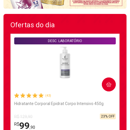
Ofertas do dia
DESC. LABORATÓRIO
COMPRAR
(43)
Hidratante Corporal Epidrat Corpo Intensivo 450g
23% OFF
R$ 129,90
99
R$
,90