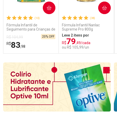
COMPRAR
COMPRAR
(10)
(38)
Fórmula Infantil de
Fórmula Infantil Nanlac
Seguimento para Crianças de
Supreme Pro 800g
Primeira Infância Nestonutri
Leve 2 itens por
20% OFF
R$ 104,99
2 Unidades de 800g cada
79
83
R$
,49/cada
R$
,98
ou R$ 105,99/un
FECHAR
FECHAR
FEC
FEC
Laboratório
Laboratório
Por Menos
Por Menos
Ativar Desconto
Ativar Desconto