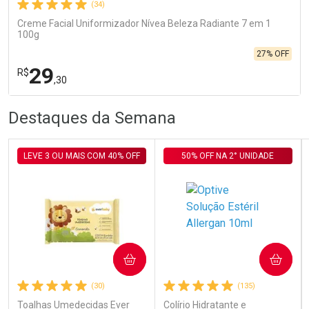
(34)
Creme Facial Uniformizador Nívea Beleza Radiante 7 em 1
100g
27% OFF
29
R$
,30
R
R
FECHA
FECHA
Destaques da Semana
Laboratório
Por Menos
LEVE 3 OU MAIS COM 40% OFF
50% OFF NA 2° UNIDADE
Ativar Desconto
COMPRAR
COMPRAR
(30)
(135)
Comprar sem Desconto
Comprar sem Desconto
Por R$ 29,30/cada
Por R$ 29,30/cada
Toalhas Umedecidas Ever
Colírio Hidratante e