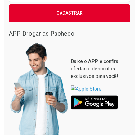
CADASTRAR
Comprar sem Desconto
Comprar sem Desconto
Comprar sem Desconto
Comprar sem Desconto
Por R$ 87,99/cada
Por R$ 137,94/cada
Por R$ 87,99/cada
Por R$ 137,94/cada
APP Drogarias Pacheco
Baixe o
APP
e confira
ofertas e descontos
exclusivos para você!