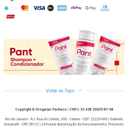
PIX
MasterCard
VISA
ELO
AMEX
NuPay
Google Pay
Diners Club
Hipercard
Promoção em Destaque
Voltar ao Topo
Copyright
Copyright © Drogarias Pacheco | CNPJ: 33.438.250/0187-08
Rio de Janeiro - RJ: Rua do Catete, 300 - Catete - CEP: 22220-000 | Gabriele
Giovanelli - CRF 28127 | 24 horas| Autorização de funcionamento: Processo: