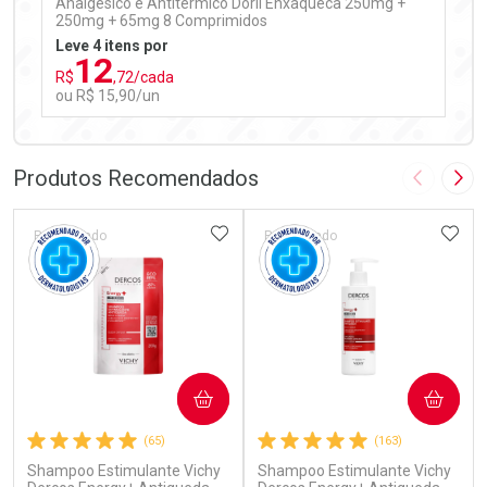
Analgésico e Antitérmico Doril Enxaqueca 250mg +
250mg + 65mg 8 Comprimidos
Leve 4 itens por
12
R$
,72/cada
ou R$ 15,90/un
FECHAR
FECHAR
Laboratório
Por Menos
Produtos Recomendados
Imagem A
Pró
ADICIONAR AOS FAVORITOS
ADIC
Patrocinado
Patrocinado
Ativar Desconto
COMPRAR
COMPRAR
Comprar sem Desconto
Comprar sem Desconto
(65)
(163)
Por R$ 15,90/cada
Por R$ 15,90/cada
Shampoo Estimulante Vichy
Shampoo Estimulante Vichy