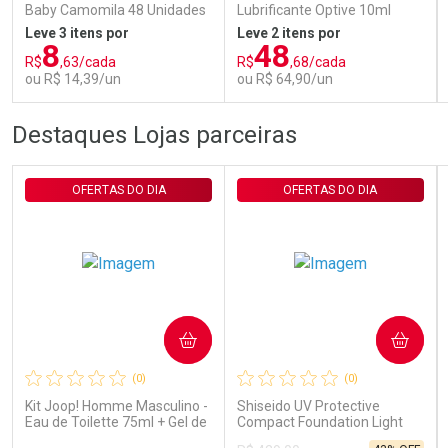
Baby Camomila 48 Unidades
Lubrificante Optive 10ml
Leve 3 itens por
Leve 2 itens por
8
48
R$
,63/cada
R$
,68/cada
ou R$ 14,39/un
ou R$ 64,90/un
FECHAR
FECHAR
FEC
FEC
Destaques Lojas parceiras
Laboratório
Laboratório
Por Menos
Por Menos
OFERTAS DO DIA
OFERTAS DO DIA
COMPRAR
COMPRAR
Ativar Desconto
Ativar Desconto
(0)
(0)
Comprar sem Desconto
Comprar sem Desconto
Comprar sem Desconto
Comprar sem Desconto
Kit Joop! Homme Masculino -
Shiseido UV Protective
Por R$ 14,39/cada
Por R$ 64,90/cada
Por R$ 14,39/cada
Por R$ 64,90/cada
Eau de Toilette 75ml + Gel de
Compact Foundation Light
Banho 75ml
Ochre - Protetor Solar Facial