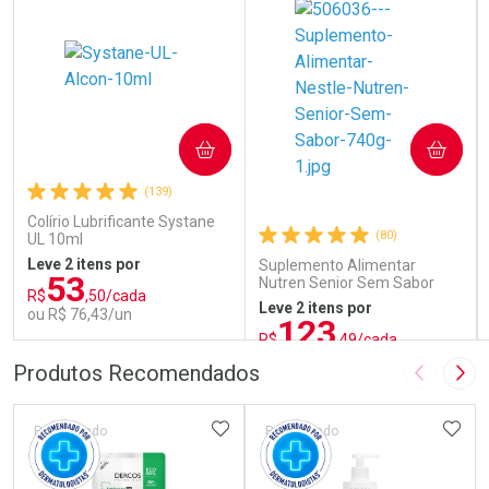
COMPRAR
COMPRAR
(139)
Colírio Lubrificante Systane
(80)
UL 10ml
Leve 2 itens por
Suplemento Alimentar
53
Nutren Senior Sem Sabor
R$
,50/cada
740g
Leve 2 itens por
ou R$ 76,43/un
123
R$
,49/cada
ou R$ 137,21/un
FECHAR
FECHAR
FEC
FEC
Produtos Recomendados
Imagem A
Pró
Laboratório
Laboratório
Por Menos
Por Menos
ADICIONAR AOS FAVORITOS
ADIC
Patrocinado
Patrocinado