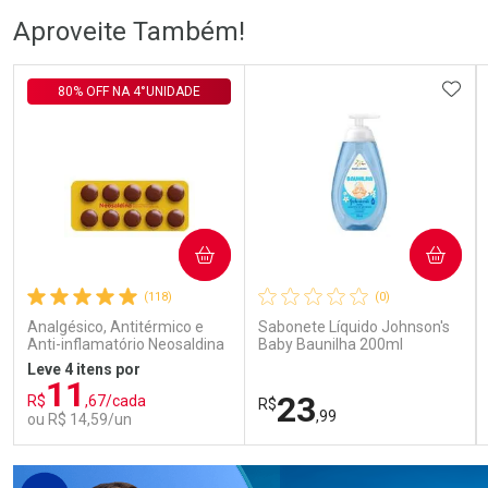
Ativar Desconto
Ativar Desconto
Aproveite Também!
Comprar sem Desconto
Comprar sem Desconto
Comprar sem Desconto
Comprar sem Desconto
ADIC
80% OFF NA 4°UNIDADE
Por R$ 56,24/cada
Por R$ 105,99/cada
Por R$ 56,24/cada
Por R$ 105,99/cada
COMPRAR
COMPRAR
(118)
(0)
Analgésico, Antitérmico e
Sabonete Líquido Johnson's
Anti-inflamatório Neosaldina
Baby Baunilha 200ml
30mg + 300mg + 30mg 10
Leve 4 itens por
Drágeas
11
23
R$
,67/cada
R$
,99
ou R$ 14,59/un
FECHAR
FECHAR
FEC
FEC