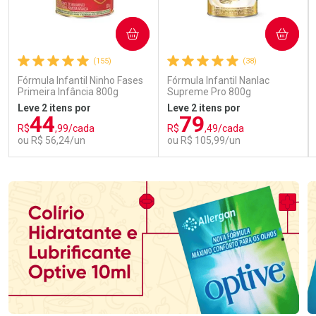
COMPRAR
COMPRAR
(155)
(38)
Fórmula Infantil Ninho Fases
Fórmula Infantil Nanlac
Primeira Infância 800g
Supreme Pro 800g
Leve 2 itens por
Leve 2 itens por
44
79
R$
,99/cada
R$
,49/cada
ou R$ 56,24/un
ou R$ 105,99/un
FECHAR
FECHAR
FEC
FEC
Laboratório
Laboratório
Por Menos
Por Menos