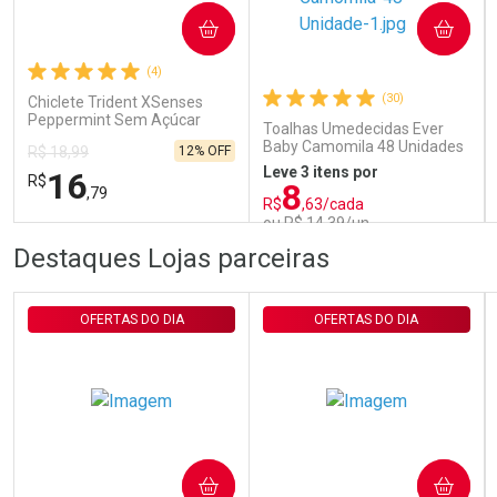
COMPRAR
COMPRAR
Comprar sem Desconto
Comprar sem Desconto
Por R$ 29,30/cada
Por R$ 29,30/cada
(4)
(30)
Chiclete Trident XSenses
Peppermint Sem Açúcar
Toalhas Umedecidas Ever
Garrafa 54g
Baby Camomila 48 Unidades
12% OFF
R$ 18,99
Leve 3 itens por
16
R$
8
,79
R$
,63/cada
ou R$ 14,39/un
FECHAR
FECHAR
FEC
FEC
Destaques Lojas parceiras
Laboratório
Laboratório
Por Menos
Por Menos
OFERTAS DO DIA
OFERTAS DO DIA
COMPRAR
COMPRAR
Ativar Desconto
Ativar Desconto