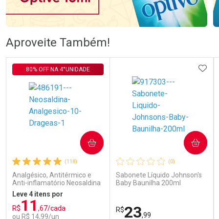
Ativar Desconto
Ativar Desconto
Aproveite Também!
Comprar sem Desconto
Comprar sem Desconto
Comprar sem Desconto
Comprar sem Desconto
ADIC
80% OFF NA 4°UNIDADE
Por R$ 140,99/cada
Por R$ 92,19/cada
Por R$ 140,99/cada
Por R$ 92,19/cada
COMPRAR
COMPRAR
(118)
(0)
Analgésico, Antitérmico e
Sabonete Líquido Johnson's
Anti-inflamatório Neosaldina
Baby Baunilha 200ml
30mg + 300mg + 30mg 10
Leve 4 itens por
Drágeas
11
23
R$
,67/cada
R$
,99
ou R$ 14,99/un