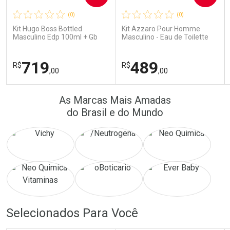
(0)
(0)
Comprar sem Desconto
Comprar sem Desconto
Comprar sem Desconto
Comprar sem Desconto
Kit Hugo Boss Bottled
Kit Azzaro Pour Homme
Por R$ 16,79/cada
Por R$ 14,39/cada
Por R$ 16,79/cada
Por R$ 14,39/cada
Masculino Edp 100ml + Gb
Masculino - Eau de Toilette
100ml + Db 75ml
100ml + Shampoo
719
489
R$
R$
,00
,00
FECHAR
FECHAR
FEC
FEC
As Marcas Mais Amadas
Laboratório
Laboratório
Por Menos
Por Menos
do Brasil e do Mundo
Ativar Desconto
Ativar Desconto
Selecionados Para Você