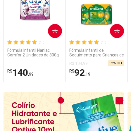
COMPRAR
COMPRAR
(13)
(10)
Fórmula Infantil Nanlac
Fórmula Infantil de
Comfor 2 Unidades de 800g
Seguimento para Crianças de
Primeira Infância Nestonutri
12% OFF
R$ 104,99
2 Unidades de 800g cada
140
92
R$
R$
,99
,19
FECHAR
FECHAR
FEC
FEC
Laboratório
Laboratório
Por Menos
Por Menos