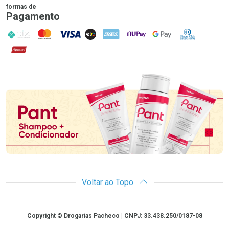
formas de
Pagamento
PIX
MasterCard
VISA
ELO
AMEX
NuPay
Google Pay
Diners Club
Hipercard
Promoção em Destaque
Voltar ao Topo
Copyright
Copyright © Drogarias Pacheco | CNPJ: 33.438.250/0187-08