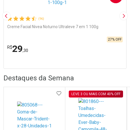
Imagem Anterior
Pró
(96)
Creme Facial Nivea Noturno Ultraleve 7 em 1 100g
27% OFF
29
R$
,30
R
R
FECHA
FECHA
Laboratório
Por Menos
Destaques da Semana
ADICIONAR AOS FAVORITOS
LEVE 3 OU MAIS COM 40% OFF
Ativar Desconto