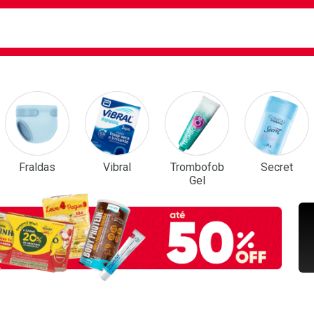
ca
isa?
em Destaque
Fraldas
Vibral
Trombofob
Secret
Gel