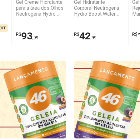
Gel Creme Hidratante
Gel Hidratante
Gel
para a área dos Olhos
Corporal Neutrogena
Rej
Neutrogena Hydro
Hydro Boost Water
Man
Boost 15g
200ml
15
OFF
93
42
R$
R$
R$
,99
,99
FECHAR
FECHAR
FECHAR
FECHAR
FEC
FEC
Laboratório
Laboratório
La
Por Menos
Por Menos
P
Ativar Desconto
Ativar Desconto
A
conto
Comprar sem Desconto
Comprar sem Desconto
C
conto
Comprar sem Desconto
Comprar sem Desconto
C