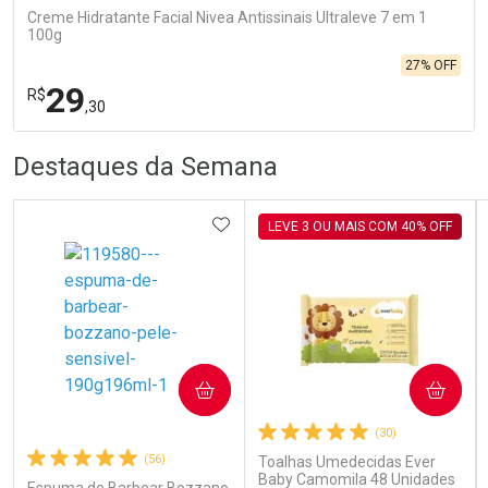
Creme Hidratante Facial Nivea Antissinais Ultraleve 7 em 1
100g
27% OFF
29
R$
,30
R
R
FECHA
FECHA
Destaques da Semana
Laboratório
Por Menos
ADICIONAR AOS FAVORITOS
LEVE 3 OU MAIS COM 40% OFF
Ativar Desconto
COMPRAR
COMPRAR
(30)
Comprar sem Desconto
Comprar sem Desconto
Por R$ 29,30/cada
Por R$ 29,30/cada
(56)
Toalhas Umedecidas Ever
Baby Camomila 48 Unidades