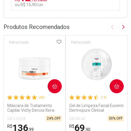
ou R$ 15,90/un
FECHAR
FECHAR
Laboratório
Por Menos
Produtos Recomendados
Imagem A
Pró
ADICIONAR AOS FAVORITOS
Patrocinado
Patrocinado
Ativar Desconto
COMPRAR
COMPRAR
Comprar sem Desconto
Comprar sem Desconto
(43)
(13)
Por R$ 15,90/cada
Por R$ 15,90/cada
Máscara de Tratamento
Gel de Limpeza Facial Eucerin
Capilar Vichy Dercos Kera-
Dermopure Clinical
Solutions Ação Antifrizz
Concentrado 400g
24% OFF
30% OFF
R$ 179,99
R$ 99,90
200ml
136
69
R$
R$
,99
,90