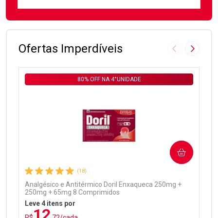
FECHAR
FECHAR
Laboratório
Por Menos
Ofertas Imperdíveis
Imagem Anter
Próxima
80% OFF NA 4°UNIDADE
Ativar Desconto
COMPRAR
Comprar sem Desconto
Comprar sem Desconto
Por R$ 97,90/cada
Por R$ 97,90/cada
(18)
Analgésico e Antitérmico Doril Enxaqueca 250mg +
250mg + 65mg 8 Comprimidos
Leve 4 itens por
12
R$
,72/cada