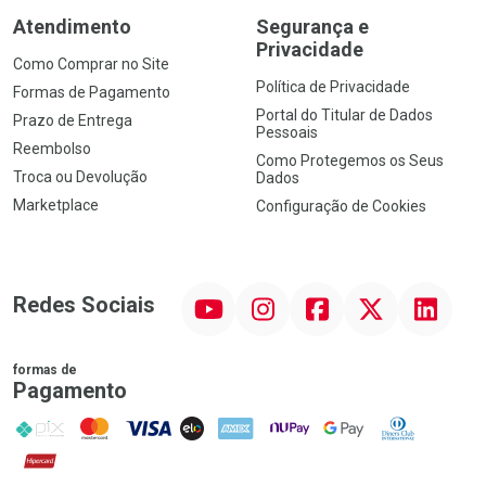
Atendimento
Segurança e
Privacidade
Como Comprar no Site
Política de Privacidade
Formas de Pagamento
Portal do Titular de Dados
Prazo de Entrega
Pessoais
Reembolso
Como Protegemos os Seus
Troca ou Devolução
Dados
Marketplace
Configuração de Cookies
YouTube
Instagram
Facebook
Twitter
Linkedin
Redes Sociais
formas de
Pagamento
PIX
MasterCard
VISA
ELO
AMEX
NuPay
Google Pay
Diners Club
Hipercard