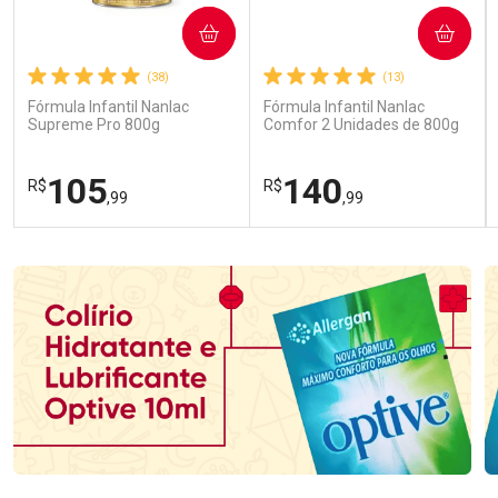
COMPRAR
COMPRAR
(38)
(13)
Fórmula Infantil Nanlac
Fórmula Infantil Nanlac
Supreme Pro 800g
Comfor 2 Unidades de 800g
105
140
R$
R$
,99
,99
FECHAR
FECHAR
FEC
FEC
Laboratório
Laboratório
Por Menos
Por Menos
Ativar Desconto
Ativar Desconto