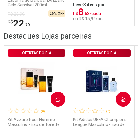
Espuma de Barbear Bozzano
Leve 3 itens por
Pele Sensível 200ml
8
R$
,63/cada
26% OFF
R$ 29,99
ou R$ 15,99/un
22
R$
,33
FECHAR
FECHAR
FEC
FEC
Destaques Lojas parceiras
Laboratório
Laboratório
Por Menos
Por Menos
OFERTAS DO DIA
OFERTAS DO DIA
COMPRAR
COMPRAR
Ativar Desconto
Ativar Desconto
(0)
(0)
Comprar sem Desconto
Comprar sem Desconto
Comprar sem Desconto
Comprar sem Desconto
Kit Azzaro Pour Homme
Kit Adidas UEFA Champions
Por R$ 22,33/cada
Por R$ 15,99/cada
Por R$ 22,33/cada
Por R$ 15,99/cada
Masculino - Eau de Toilette
League Masculino - Eau de
100ml + Shampoo
Toilette 100ml + Shower Gel
250ml