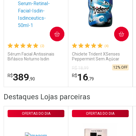
Ativar Desconto
COMPRAR
COMPRAR
Comprar sem Desconto
Comprar sem Desconto
Por R$ 29,30/cada
Por R$ 29,30/cada
(2)
(4)
Sérum Facial Antissinais
Chiclete Trident XSenses
Bifásico Noturno Isdin
Peppermint Sem Açúcar
Isdinceutics Retinal com
Garrafa 54g
12% OFF
R$ 18,99
Retinaldeído 50ml
389
16
R$
R$
,90
,79
FECHAR
FECHAR
FEC
FEC
Destaques Lojas parceiras
Laboratório
Laboratório
Por Menos
Por Menos
OFERTAS DO DIA
OFERTAS DO DIA