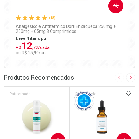
COMPRAR
Comprar sem Desconto
Comprar sem Desconto
Por R$ 99,90/cada
Por R$ 99,90/cada
(18)
Analgésico e Antitérmico Doril Enxaqueca 250mg +
250mg + 65mg 8 Comprimidos
Leve 4 itens por
12
R$
,72/cada
ou R$ 15,90/un
FECHAR
FECHAR
Laboratório
Por Menos
Produtos Recomendados
Imagem A
Pró
ADIC
Patrocinado
Patrocinado
Ativar Desconto