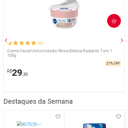
COMPRAR
Imagem Anterior
Pró
(34)
Creme Facial Uniformizador Nívea Beleza Radiante 7 em 1
100g
27% OFF
29
R$
,30
R
R
FECHA
FECHA
Laboratório
Por Menos
Destaques da Semana
ADICIONAR AOS FAVORITOS
ADIC