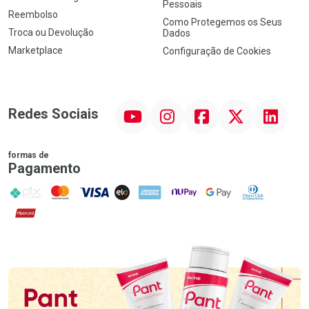
Pessoais
Reembolso
Como Protegemos os Seus
Troca ou Devolução
Dados
Marketplace
Configuração de Cookies
YouTube
Instagram
Facebook
Twitter
Linkedin
Redes Sociais
formas de
Pagamento
PIX
MasterCard
VISA
ELO
AMEX
NuPay
Google Pay
Diners Club
Hipercard
Promoção em Destaque