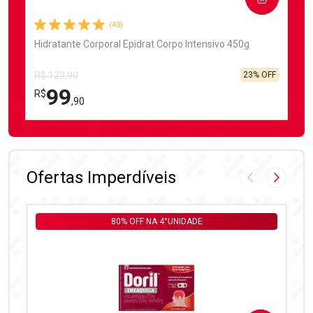
(43)
Hidratante Corporal Epidrat Corpo Intensivo 450g
23% OFF
R$ 129,90
99
R$
,90
FECHAR
FECHAR
Laboratório
Por Menos
Ofertas Imperdíveis
Imagem Anter
Próxima
80% OFF NA 4°UNIDADE
Ativar Desconto