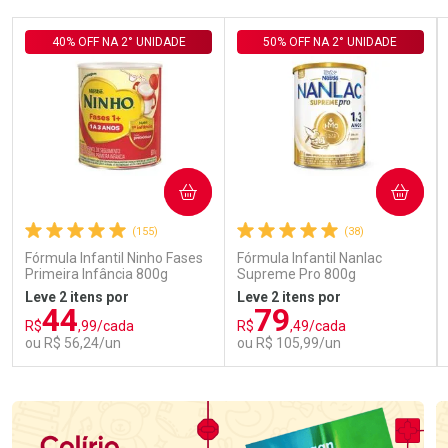
40% OFF NA 2° UNIDADE
50% OFF NA 2° UNIDADE
COMPRAR
COMPRAR
(155)
(38)
Fórmula Infantil Ninho Fases
Fórmula Infantil Nanlac
Primeira Infância 800g
Supreme Pro 800g
Leve 2 itens por
Leve 2 itens por
44
79
R$
,99/cada
R$
,49/cada
ou R$ 56,24/un
ou R$ 105,99/un
FECHAR
FECHAR
FEC
FEC
Laboratório
Laboratório
Por Menos
Por Menos